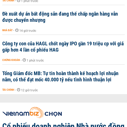
TÀI CHÍNH
-
1 phút trước
Đề xuất dự án bất động sản đang thế chấp ngân hàng vẫn
được chuyển nhượng
NHÀ ĐẤT
-
14 giờ trước
Công ty con của HAGL chốt ngày IPO gần 19 triệu cp với giá
gấp hơn 4 lần cổ phiếu HAG
CHỨNG KHOÁN
-
1 phút trước
Tổng Giám đốc MB: Tự tin hoàn thành kế hoạch lợi nhuận
năm, có thể đạt mốc 40.000 tỷ nếu tình hình thuận lợi
TÀI CHÍNH
-
12 giờ trước
Cổ phiếu doanh nghiệp Nhà nước đồng