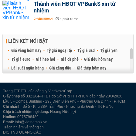
Thành viên HĐQT VPBankS xin từ
nhiệm
CHỨNG KHOÁN
-
1 phút trước
LIÊN KẾT NỔI BẬT
Giá vàng hôm nay
Tỷ giá ngoại tệ
Tỷ giá usd
Tỷ giá yen
Tỷ giá euro
Giá heo hơi
Giá cà phê
Giá tiêu hôm nay
Lãi suất ngân hàng
Giá xăng dầu
Giá thép hôm nay
Giá sầu riêng
Giá thịt heo
Giá gạo
Giá cao su
Best Retail Brokers
Diễn đàn đầu tư Việt Nam 2026
Trang TTĐTTH của công ty VietNewsCorp
Giấy phép số 3323/GP-TTĐT do Sở VH&TT TP.HCM cấp ngày 20/3/2026
Lầu 5 - Compa Building - 293 Điện Biên Phủ - Phường Gia Định - TP.HCM
Chi nhánh:
Số 5 - Khu 38A Trần Phú - Phường Ba Đình - TP. Hà Nội
Chịu trách nhiệm nội dung:
Hoàng Hữu Lợi
Hotline:
0975798489
Email:
info@vietnambiz.vn
Trách nhiệm về thông tin
DỊCH VỤ QUẢNG CÁO