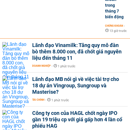
trong
tháng 7
biến động
CHỨNG KHOÁN
-
13 giờ trước
Lãnh đạo Vinamilk: Tăng quy mô đàn
bò thêm 8.000 con, đã chốt giá nguyên
liệu đến tháng 11
DOANH NGHIỆP
-
1 phút trước
Lãnh đạo MB nói gì về việc tài trợ cho
18 dự án Vingroup, Sungroup và
Masterise?
TÀI CHÍNH
-
1 phút trước
Công ty con của HAGL chốt ngày IPO
gần 19 triệu cp với giá gấp hơn 4 lần cổ
phiếu HAG