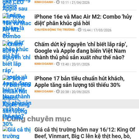
KINH DOANH
-
10:11 | 21/04/2026
iPhone 16e và Mac Air M2: Combo 'hủy
diệt' phân khúc giá hời
CHUYỂN ĐỘNG THỊ TRƯỜNG
-
15:44 | 17/03/2026
Chấm dứt kỷ nguyên ‘chỉ biết lắp ráp’,
Google và Apple đang biến Việt Nam
thành thủ phủ sản xuất như thế nào?
KINH DOANH
-
13:40 | 20/01/2026
iPhone 17 bản tiêu chuẩn hút khách,
Apple tăng sản lượng tối thiểu 30%
KINH DOANH
-
20:38 | 20/09/2025
Cùng chuyên mục
Giá cả thị trường hôm nay 16/12: King Of
Beef, Vinmart, Big C lên kệ thịt heo, bò,