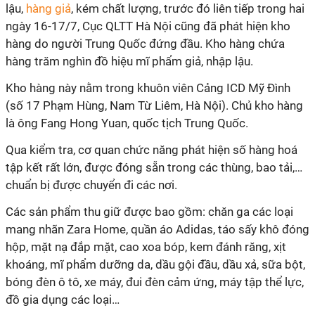
lậu,
hàng giả
, kém chất lượng, trước đó liên tiếp trong hai
ngày 16-17/7, Cục QLTT Hà Nội cũng đã phát hiện kho
hàng do người Trung Quốc đứng đầu. Kho hàng chứa
hàng trăm nghìn đồ hiệu mĩ phẩm giả, nhập lậu.
Kho hàng này nằm trong khuôn viên Cảng ICD Mỹ Đình
(số 17 Phạm Hùng, Nam Từ Liêm, Hà Nội). Chủ kho hàng
là ông Fang Hong Yuan, quốc tịch Trung Quốc.
Qua kiểm tra, cơ quan chức năng phát hiện số hàng hoá
tập kết rất lớn, được đóng sẵn trong các thùng, bao tải,…
chuẩn bị được chuyển đi các nơi.
Các sản phẩm thu giữ được bao gồm: chăn ga các loại
mang nhãn Zara Home, quần áo Adidas, táo sấy khô đóng
hộp, mặt nạ đắp mặt, cao xoa bóp, kem đánh răng, xịt
khoáng, mĩ phẩm dưỡng da, dầu gội đầu, dầu xả, sữa bột,
bóng đèn ô tô, xe máy, đui đèn cảm ứng, máy tập thể lực,
đồ gia dụng các loại…