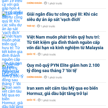
CHỨNG KHOÁN
-
1 phút trước
Giải ngân đầu tư công quý III: Khi các
siêu dự án áp sát 'vạch đích'
THỜI SỰ
-
1 phút trước
Việt Nam muốn phát triển quỹ hưu trí:
Từ tiết kiệm gia đình thành nguồn cấp
vốn dài hạn và kinh nghiệm từ Malaysia
QUỐC TẾ
-
1 phút trước
Quy mô quỹ PYN Elite giảm hơn 2.100
tỷ đồng sau tháng 7 ‘tồi tệ’
CHỨNG KHOÁN
-
1 phút trước
Iran xem xét cấm tàu Mỹ qua eo biển
Hormuz, giá dầu bật tăng trở lại
QUỐC TẾ
-
1 phút trước