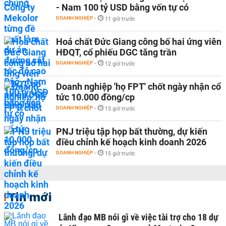
- Nam 100 tỷ USD bằng vốn tự có
DOANH NGHIỆP
-
11 giờ trước
Hoá chất Đức Giang công bố hai ứng viên
HĐQT, cổ phiếu DGC tăng trần
DOANH NGHIỆP
-
12 giờ trước
Doanh nghiệp 'họ FPT' chốt ngày nhận cổ
tức 10.000 đồng/cp
DOANH NGHIỆP
-
13 giờ trước
PNJ triệu tập họp bất thường, dự kiến
điều chỉnh kế hoạch kinh doanh 2026
DOANH NGHIỆP
-
15 giờ trước
Tin mới
Lãnh đạo MB nói gì về việc tài trợ cho 18 dự