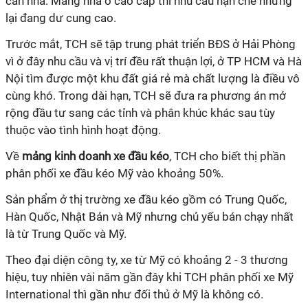
cần nhà. Mảng nhà ở cao cấp thì nhu cầu hạn chế nhưng
lại đang dư cung cao.
Trước mắt, TCH sẽ tập trung phát triển BĐS ở Hải Phòng
vì ở đây nhu cầu và vị trí đều rất thuận lợi, ở TP HCM và Hà
Nội tìm được một khu đất giá rẻ mà chất lượng là điều vô
cùng khó. Trong dài hạn, TCH sẽ đưa ra phương án mở
rộng đầu tư sang các tỉnh và phân khúc khác sau tùy
thuộc vào tình hình hoạt động.
Về
mảng kinh doanh xe đầu kéo
, TCH cho biết thị phần
phân phối xe đầu kéo Mỹ vào khoảng 50%.
Sản phẩm ở thị trường xe đầu kéo gồm có Trung Quốc,
Hàn Quốc, Nhật Bản và Mỹ nhưng chủ yếu bán chạy nhất
là từ Trung Quốc và Mỹ.
Theo đại diện công ty, xe từ Mỹ có khoảng 2 - 3 thương
hiệu, tuy nhiên vài năm gần đây khi TCH phân phối xe Mỹ
International thì gần như đối thủ ở Mỹ là không có.