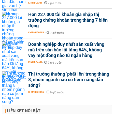
KINH DOANH
-
7 giờ trước
Hơn 227.000 tài khoản gia nhập thị
trường chứng khoán trong tháng 7 biến
động
CHỨNG KHOÁN
-
7 giờ trước
Doanh nghiệp duy nhất sản xuất vàng
mã trên sàn báo lãi tăng 64%, không
vay một đồng nào từ ngân hàng
KINH DOANH
-
7 giờ trước
Thị trường thường ‘phất lên’ trong tháng
8, nhóm ngành nào có tiềm năng dẫn
sóng?
CHỨNG KHOÁN
-
9 giờ trước
LIÊN KẾT NỔI BẬT