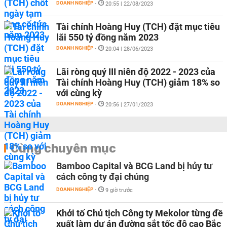
DOANH NGHIỆP
-
20:55 | 22/08/2023
Tài chính Hoàng Huy (TCH) đặt mục tiêu
lãi 550 tỷ đồng năm 2023
DOANH NGHIỆP
-
20:04 | 28/06/2023
Lãi ròng quý III niên độ 2022 - 2023 của
Tài chính Hoàng Huy (TCH) giảm 18% so
với cùng kỳ
DOANH NGHIỆP
-
20:56 | 27/01/2023
Cùng chuyên mục
Bamboo Capital và BCG Land bị hủy tư
cách công ty đại chúng
DOANH NGHIỆP
-
9 giờ trước
Khởi tố Chủ tịch Công ty Mekolor từng đề
xuất làm dự án đường sắt tốc độ cao Bắc