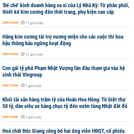
'Đế chế’ kinh doanh hàng xa xỉ của Lý Nhã Kỳ: Từ phân phối,
thiết kế kim cương đến thời trang, phụ kiện cao cấp
KINH DOANH
-
17 giờ trước
Hãng kim cương tài trợ vương miện cho các cuộc thi hoa
hậu thông báo ngừng hoạt động
KINH DOANH
-
12 giờ trước
Con gái tỷ phú Phạm Nhật Vượng lần đầu tham gia vào hệ
sinh thái Vingroup
KINH DOANH
-
7 giờ trước
Khối tài sản hàng trăm tỷ của Huấn Hoa Hồng: Từ biệt thự
50 tỷ, dàn siêu xe hàng chục tỷ đến vườn tùng Nhật đắt đỏ
KINH DOANH
-
2 giờ trước
Hoá chất Đức Giang công bố hai ứng viên HĐQT, cổ phiếu