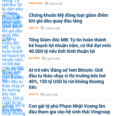
KINH DOANH
-
2 giờ trước
Chứng khoán Mỹ đồng loạt giảm điểm
khi giá dầu quay đầu tăng
QUỐC TẾ
-
1 phút trước
Tổng Giám đốc MB: Tự tin hoàn thành
kế hoạch lợi nhuận năm, có thể đạt mốc
40.000 tỷ nếu tình hình thuận lợi
TÀI CHÍNH
-
6 giờ trước
AI trở nên 'đáng sợ' hơn Bitcoin: Giới
đầu tư tháo chạy vì thị trường bốc hơi
40%, 150 tỷ USD bị rút không thương
tiếc
QUỐC TẾ
-
6 giờ trước
Con gái tỷ phú Phạm Nhật Vượng lần
đầu tham gia vào hệ sinh thái Vingroup