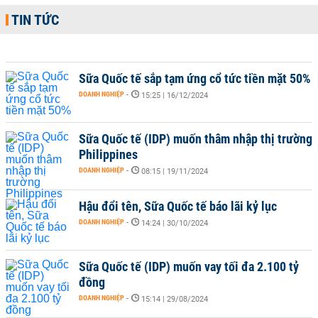
TIN TỨC
Sữa Quốc tế sắp tạm ứng cổ tức tiền mặt 50%
DOANH NGHIỆP
-
15:25 | 16/12/2024
Sữa Quốc tế (IDP) muốn thâm nhập thị trường
Philippines
DOANH NGHIỆP
-
08:15 | 19/11/2024
Hậu đổi tên, Sữa Quốc tế báo lãi kỷ lục
DOANH NGHIỆP
-
14:24 | 30/10/2024
Sữa Quốc tế (IDP) muốn vay tối đa 2.100 tỷ
đồng
DOANH NGHIỆP
-
15:14 | 29/08/2024