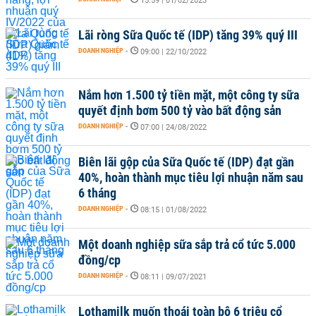
15:59 | 01/02/2023
Lãi ròng Sữa Quốc tế (IDP) tăng 39% quý III
DOANH NGHIỆP
-
09:00 | 22/10/2022
Nắm hơn 1.500 tỷ tiền mặt, một công ty sữa
quyết định bơm 500 tỷ vào bất động sản
DOANH NGHIỆP
-
07:00 | 24/08/2022
Biên lãi gộp của Sữa Quốc tế (IDP) đạt gần
40%, hoàn thành mục tiêu lợi nhuận năm sau
6 tháng
DOANH NGHIỆP
-
08:15 | 01/08/2022
Một doanh nghiệp sữa sắp trả cổ tức 5.000
đồng/cp
DOANH NGHIỆP
-
08:11 | 09/07/2021
Lothamilk muốn thoái toàn bộ 6 triệu cổ