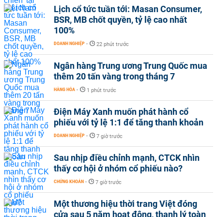
Lịch cổ tức tuần tới: Masan Consumer,
BSR, MB chốt quyền, tỷ lệ cao nhất
100%
DOANH NGHIỆP
-
22 phút trước
Ngân hàng Trung ương Trung Quốc mua
thêm 20 tấn vàng trong tháng 7
HÀNG HÓA
-
1 phút trước
Điện Máy Xanh muốn phát hành cổ
phiếu với tỷ lệ 1:1 để tăng thanh khoản
DOANH NGHIỆP
-
7 giờ trước
Sau nhịp điều chỉnh mạnh, CTCK nhìn
thấy cơ hội ở nhóm cổ phiếu nào?
CHỨNG KHOÁN
-
7 giờ trước
Một thương hiệu thời trang Việt đóng
cửa sau 5 năm hoạt động, thanh lý toàn