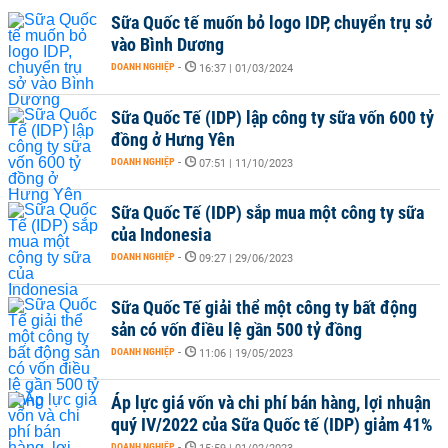
Sữa Quốc tế muốn bỏ logo IDP, chuyển trụ sở
vào Bình Dương
DOANH NGHIỆP
-
16:37 | 01/03/2024
Sữa Quốc Tế (IDP) lập công ty sữa vốn 600 tỷ
đồng ở Hưng Yên
DOANH NGHIỆP
-
07:51 | 11/10/2023
Sữa Quốc Tế (IDP) sắp mua một công ty sữa
của Indonesia
DOANH NGHIỆP
-
09:27 | 29/06/2023
Sữa Quốc Tế giải thể một công ty bất động
sản có vốn điều lệ gần 500 tỷ đồng
DOANH NGHIỆP
-
11:06 | 19/05/2023
Áp lực giá vốn và chi phí bán hàng, lợi nhuận
quý IV/2022 của Sữa Quốc tế (IDP) giảm 41%
DOANH NGHIỆP
-