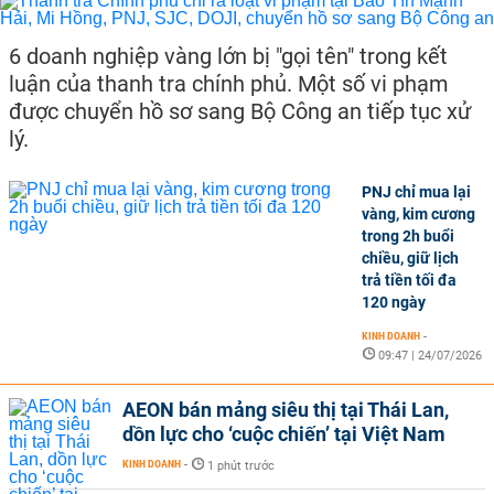
6 doanh nghiệp vàng lớn bị "gọi tên" trong kết
luận của thanh tra chính phủ. Một số vi phạm
được chuyển hồ sơ sang Bộ Công an tiếp tục xử
lý.
PNJ chỉ mua lại
vàng, kim cương
trong 2h buổi
chiều, giữ lịch
trả tiền tối đa
120 ngày
KINH DOANH
-
09:47 | 24/07/2026
AEON bán mảng siêu thị tại Thái Lan,
dồn lực cho ‘cuộc chiến’ tại Việt Nam
KINH DOANH
-
1 phút trước