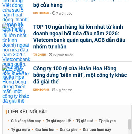
bộ cửa hàng
KINH DOANH
-
7 giờ trước
TOP 10 ngân hàng lãi lớn nhất từ kinh
doanh ngoại hối nửa đầu năm 2026:
Vietcombank quán quân, ACB dẫn đầu
nhóm tư nhân
TÀI CHÍNH
-
22 phút trước
Công ty 100 tỷ của Huấn Hoa Hồng
bỗng dưng ‘biến mất’, một công ty khác
đã giải thể
KINH DOANH
-
5 giờ trước
LIÊN KẾT NỔI BẬT
Giá vàng hôm nay
Tỷ giá ngoại tệ
Tỷ giá usd
Tỷ giá yen
Tỷ giá euro
Giá heo hơi
Giá cà phê
Giá tiêu hôm nay