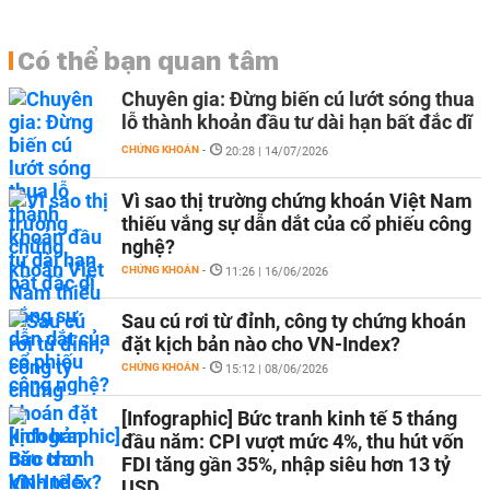
Có thể bạn quan tâm
Chuyên gia: Đừng biến cú lướt sóng thua
lỗ thành khoản đầu tư dài hạn bất đắc dĩ
CHỨNG KHOÁN
-
20:28 | 14/07/2026
Vì sao thị trường chứng khoán Việt Nam
thiếu vắng sự dẫn dắt của cổ phiếu công
nghệ?
CHỨNG KHOÁN
-
11:26 | 16/06/2026
Sau cú rơi từ đỉnh, công ty chứng khoán
đặt kịch bản nào cho VN-Index?
CHỨNG KHOÁN
-
15:12 | 08/06/2026
[Infographic] Bức tranh kinh tế 5 tháng
đầu năm: CPI vượt mức 4%, thu hút vốn
FDI tăng gần 35%, nhập siêu hơn 13 tỷ
USD