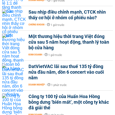
DOANH NGHIỆP
-
1 giờ trước
Sau nhịp điều chỉnh mạnh, CTCK nhìn
thấy cơ hội ở nhóm cổ phiếu nào?
CHỨNG KHOÁN
-
1 giờ trước
Một thương hiệu thời trang Việt đóng
cửa sau 5 năm hoạt động, thanh lý toàn
bộ cửa hàng
KINH DOANH
-
1 giờ trước
DatVietVAC lãi sau thuế 135 tỷ đồng
nửa đầu năm, dồn 6 concert vào cuối
năm
DOANH NGHIỆP
-
1 phút trước
Công ty 100 tỷ của Huấn Hoa Hồng
bỗng dưng ‘biến mất’, một công ty khác
đã giải thể
KINH DOANH
-