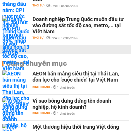
THỜI SỰ
-
07:01 | 04/06/2026
Doanh nghiệp Trung Quốc muốn đầu tư
vào đường sắt tốc độ cao, metro,... tại
Việt Nam
THỜI SỰ
-
09:43 | 12/05/2026
Cùng chuyên mục
AEON bán mảng siêu thị tại Thái Lan,
dồn lực cho ‘cuộc chiến’ tại Việt Nam
KINH DOANH
-
1 phút trước
Vì sao bỗng dưng đứng tên doanh
nghiệp, hộ kinh doanh?
KINH DOANH
-
1 phút trước
Một thương hiệu thời trang Việt đóng