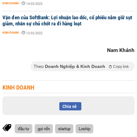
KINH DOANH
-
14-02-2022
Vận đen của SoftBank: Lợi nhuận lao dốc, cổ phiếu nắm giữ sụt
giảm, nhân sự chủ chốt ra đi hàng loạt
KINH DOANH
-
12-02-2022
Nam Khánh
Theo
Doanh Nghiệp & Kinh Doanh
Copy link
KINH DOANH
Chia sẻ
đầu tư
gọi vốn
startup
Loship