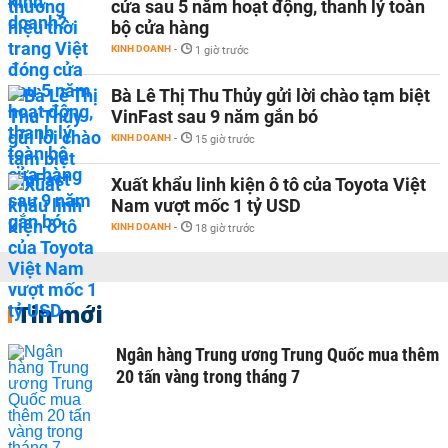
cửa sau 5 năm hoạt động, thanh lý toàn
bộ cửa hàng
KINH DOANH
-
1 giờ trước
Bà Lê Thị Thu Thủy gửi lời chào tạm biệt
VinFast sau 9 năm gắn bó
KINH DOANH
-
15 giờ trước
Xuất khẩu linh kiện ô tô của Toyota Việt
Nam vượt mốc 1 tỷ USD
KINH DOANH
-
18 giờ trước
Tin mới
Ngân hàng Trung ương Trung Quốc mua thêm
20 tấn vàng trong tháng 7