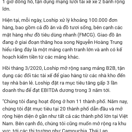
1 giờ đồng hồ, tận dụng mạng lưới tài xế xe 2 bánh rộng
lớn.
Hiện tại, mỗi ngày, Loship xử lý khoảng 100.000 đơn
hàng, bao gồm cả đồ ăn và đồ tươi sống, bên cạnh các
mặt hàng như đồ tiêu dùng nhanh (FMCG). Giao đồ ăn
đang ở giai đoạn thăng hoa song Nguyễn Hoàng Trung
hiểu rằng đây là một mảng cạnh tranh lớn và anh có kế
hoạch kiếm tiền từ các mảng khác.
Hồi tháng 3/2020, Loship mở rộng sang mảng B2B, tận
dụng các đối tác tài xế để giao hàng từ các nhà kho đến
tay nhà bán lẻ. Loship đặt ra mục tiêu tăng gấp 3 lần
doanh thu để đạt EBITDA dương trong 3 năm tới.
"Chúng tôi đang hoạt động ở hơn 11 thành phố. Năm nay,
chúng tôi đặt mục tiêu tại 20 thành phố dẫn đầu và mở
rộng hiện diện ở gần như tất cả các thành phố lớn tại Việt
Nam. Bên cạnh đó, chúng tôi cũng muốn mở rộng ra khu
vực, tới các thị trường như Campuchia, Thái Lan,