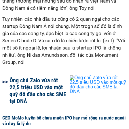
thẳng thương mại nhưng sau đó nhận ra Việt Nam và
Đông Nam á có tiềm năng lớn", ông Toy nói.
Tuy nhiên, các nhà đầu tư cũng có 2 quan ngại cho các
startup Đông Nam Á nói chung. Một trogn số đó là định
giá của các công ty, đặc biệt là các công ty gọi vốn ở
Series C hoặc D. Và sau đó là chiến lược rút lui (exit). "Với
một số ít ngoại lệ, lợi nhuận sau ki startup IPO là không
nhiều", ông Niklas Amundsson, đối tác của Monument
Group, nói.
Ông chủ Zalo vừa rót
22,5 triệu USD vào một
quỹ đỡ đầu cho các SME
tại ĐNÁ
CEO MoMo tuyên bố chưa muốn IPO hay mở rộng ra nước ngoài
và đây là lý do