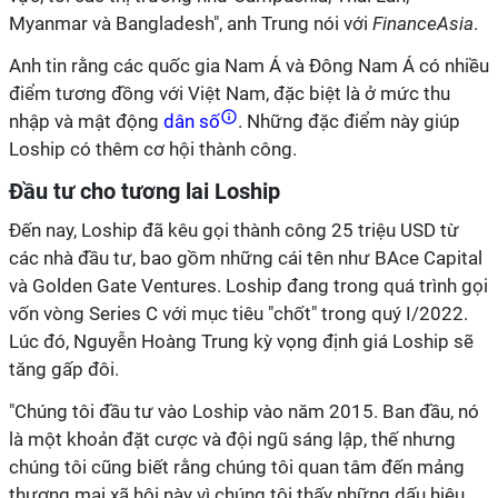
Myanmar và Bangladesh", anh Trung nói với
FinanceAsia
.
Anh tin rằng các quốc gia Nam Á và Đông Nam Á có nhiều
điểm tương đồng với Việt Nam, đặc biệt là ở mức thu
nhập và mật động
dân số
. Những đặc điểm này giúp
Loship có thêm cơ hội thành công.
Đầu tư cho tương lai Loship
Đến nay, Loship đã kêu gọi thành công 25 triệu USD từ
các nhà đầu tư, bao gồm những cái tên như BAce Capital
và Golden Gate Ventures. Loship đang trong quá trình gọi
vốn vòng Series C với mục tiêu "chốt" trong quý I/2022.
Lúc đó, Nguyễn Hoàng Trung kỳ vọng định giá Loship sẽ
tăng gấp đôi.
"Chúng tôi đầu tư vào Loship vào năm 2015. Ban đầu, nó
là một khoản đặt cược và đội ngũ sáng lập, thế nhưng
chúng tôi cũng biết rằng chúng tôi quan tâm đến mảng
thương mại xã hội này vì chúng tôi thấy những dấu hiệu