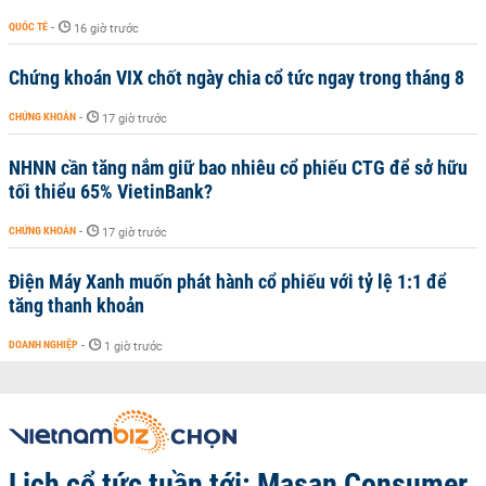
QUỐC TẾ
-
16 giờ trước
Chứng khoán VIX chốt ngày chia cổ tức ngay trong tháng 8
CHỨNG KHOÁN
-
17 giờ trước
NHNN cần tăng nắm giữ bao nhiêu cổ phiếu CTG để sở hữu
tối thiểu 65% VietinBank?
CHỨNG KHOÁN
-
17 giờ trước
Điện Máy Xanh muốn phát hành cổ phiếu với tỷ lệ 1:1 để
tăng thanh khoản
DOANH NGHIỆP
-
1 giờ trước
Lịch cổ tức tuần tới: Masan Consumer,