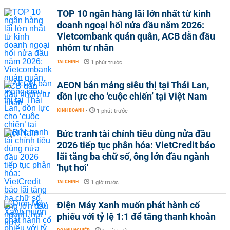
TOP 10 ngân hàng lãi lớn nhất từ kinh
doanh ngoại hối nửa đầu năm 2026:
Vietcombank quán quân, ACB dẫn đầu
nhóm tư nhân
TÀI CHÍNH
-
1 phút trước
AEON bán mảng siêu thị tại Thái Lan,
dồn lực cho ‘cuộc chiến’ tại Việt Nam
KINH DOANH
-
1 phút trước
Bức tranh tài chính tiêu dùng nửa đầu
2026 tiếp tục phân hóa: VietCredit báo
lãi tăng ba chữ số, ông lớn đầu ngành
'hụt hơi'
TÀI CHÍNH
-
1 giờ trước
Điện Máy Xanh muốn phát hành cổ
phiếu với tỷ lệ 1:1 để tăng thanh khoản