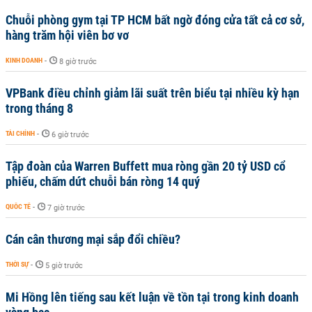
Chuỗi phòng gym tại TP HCM bất ngờ đóng cửa tất cả cơ sở,
hàng trăm hội viên bơ vơ
KINH DOANH
-
8 giờ trước
VPBank điều chỉnh giảm lãi suất trên biểu tại nhiều kỳ hạn
trong tháng 8
TÀI CHÍNH
-
6 giờ trước
Tập đoàn của Warren Buffett mua ròng gần 20 tỷ USD cổ
phiếu, chấm dứt chuỗi bán ròng 14 quý
QUỐC TẾ
-
7 giờ trước
Cán cân thương mại sắp đổi chiều?
THỜI SỰ
-
5 giờ trước
Mi Hồng lên tiếng sau kết luận về tồn tại trong kinh doanh