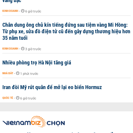
vàng bạc
KINH DOANH
-
6 giờ trước
Chân dung ông chủ kín tiếng đứng sau tiệm vàng Mi Hồng:
Từ phụ xe, sửa đồ điện tử cũ đến gây dựng thương hiệu hơn
35 năm tuổi
KINH DOANH
-
3 giờ trước
Nhiều phòng trọ Hà Nội tăng giá
NHÀ ĐẤT
-
1 phút trước
Iran đòi Mỹ rút quân để mở lại eo biển Hormuz
QUỐC TẾ
-
6 giờ trước