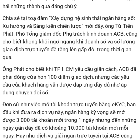
hái những thành quả đáng chú ý.
Chia sẻ tại toạ đàm "Xây dựng hệ sinh thái ngân hàng số:
Xu hướng và Sáng kiến chiến lược" mới đây, ông Từ Tiến
Phát, Phó Tổng giám đốc Phụ trách kinh doanh ACB, cũng
cho biết không khỏi ngỡ ngàng khi doanh số và số lượng
giao dịch trực tuyến đã tăng lên gấp đôi trong thời gian
qua.
Ông Phát cho biết khi TP HCM yêu cầu giãn cách, ACB đã
phải đóng cửa hơn 100 điểm giao dịch, nhưng các yêu
cầu của khách hàng vẫn được đáp ứng đầy đủ nhờ áp
dụng chuyển đổi số.
Đơn cử như việc mở tài khoản trực tuyến bằng eKYC, ban
đầu khi đưa ra dịch vụ này, ngân hàng kỳ vọng sẽ mở
được 3.000 tài khoản mới trong 1 ngày nhưng đến những
ngày gần đây đã có khoảng 10.000 tài khoản mới mỗi
ngày. Hay như dịch vụ giải ngân trực tuyến tại ACB cũng