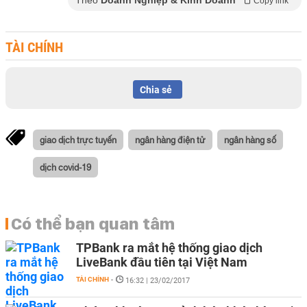
Theo
Doanh Nghiệp & Kinh Doanh
Copy link
TÀI CHÍNH
Chia sẻ
giao dịch trực tuyến
ngân hàng điện tử
ngân hàng số
dịch covid-19
Có thể bạn quan tâm
TPBank ra mắt hệ thống giao dịch
LiveBank đầu tiên tại Việt Nam
TÀI CHÍNH
-
16:32 | 23/02/2017