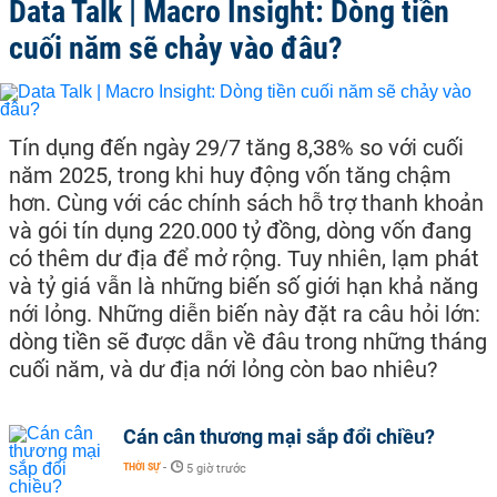
Data Talk | Macro Insight: Dòng tiền
cuối năm sẽ chảy vào đâu?
Tín dụng đến ngày 29/7 tăng 8,38% so với cuối
năm 2025, trong khi huy động vốn tăng chậm
hơn. Cùng với các chính sách hỗ trợ thanh khoản
và gói tín dụng 220.000 tỷ đồng, dòng vốn đang
có thêm dư địa để mở rộng. Tuy nhiên, lạm phát
và tỷ giá vẫn là những biến số giới hạn khả năng
nới lỏng. Những diễn biến này đặt ra câu hỏi lớn:
dòng tiền sẽ được dẫn về đâu trong những tháng
cuối năm, và dư địa nới lỏng còn bao nhiêu?
Cán cân thương mại sắp đổi chiều?
THỜI SỰ
-
5 giờ trước