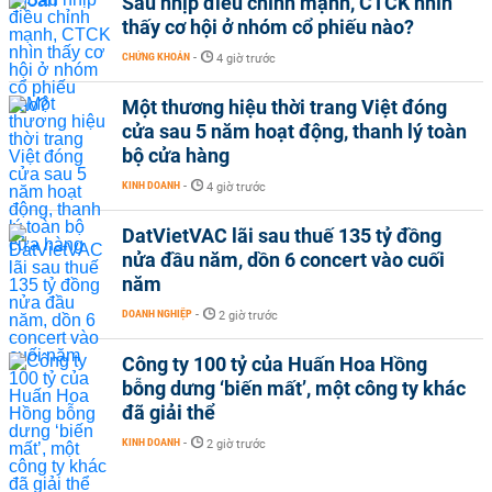
Sau nhịp điều chỉnh mạnh, CTCK nhìn
thấy cơ hội ở nhóm cổ phiếu nào?
CHỨNG KHOÁN
-
4 giờ trước
Một thương hiệu thời trang Việt đóng
cửa sau 5 năm hoạt động, thanh lý toàn
bộ cửa hàng
KINH DOANH
-
4 giờ trước
DatVietVAC lãi sau thuế 135 tỷ đồng
nửa đầu năm, dồn 6 concert vào cuối
năm
DOANH NGHIỆP
-
2 giờ trước
Công ty 100 tỷ của Huấn Hoa Hồng
bỗng dưng ‘biến mất’, một công ty khác
đã giải thể
KINH DOANH
-
2 giờ trước