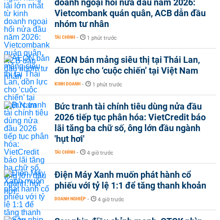
doanh ngoại hối nửa đầu năm 2026:
Vietcombank quán quân, ACB dẫn đầu
nhóm tư nhân
TÀI CHÍNH
-
1 phút trước
AEON bán mảng siêu thị tại Thái Lan,
dồn lực cho ‘cuộc chiến’ tại Việt Nam
KINH DOANH
-
1 phút trước
Bức tranh tài chính tiêu dùng nửa đầu
2026 tiếp tục phân hóa: VietCredit báo
lãi tăng ba chữ số, ông lớn đầu ngành
'hụt hơi'
TÀI CHÍNH
-
4 giờ trước
Điện Máy Xanh muốn phát hành cổ
phiếu với tỷ lệ 1:1 để tăng thanh khoản
DOANH NGHIỆP
-
4 giờ trước