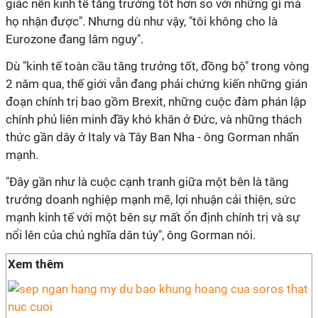
giác nền kinh tế tăng trưởng tốt hơn so với những gì mà
họ nhận được". Nhưng dù như vậy, "tôi không cho là
Eurozone đang lâm nguy".
Dù "kinh tế toàn cầu tăng trưởng tốt, đồng bộ" trong vòng
2 năm qua, thế giới vẫn đang phải chứng kiến những gián
đoạn chính trị bao gồm Brexit, những cuộc đàm phán lập
chính phủ liên minh đầy khó khăn ở Đức, và những thách
thức gần dây ở Italy và Tây Ban Nha - ông Gorman nhấn
mạnh.
"Đây gần như là cuộc cạnh tranh giữa một bên là tăng
trưởng doanh nghiệp mạnh mẽ, lợi nhuận cải thiện, sức
mạnh kinh tế với một bên sự mất ổn định chính trị và sự
nổi lên của chủ nghĩa dân túy", ông Gorman nói.
Xem thêm