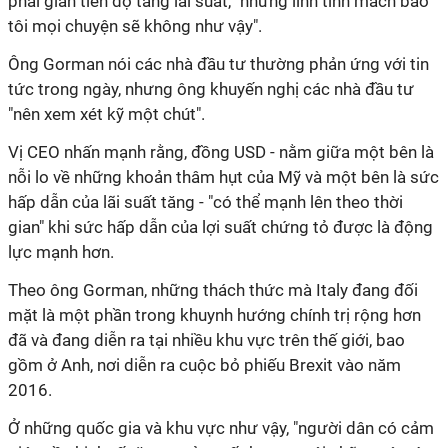
phải giãn tiến độ tăng lãi suất, "nhưng linh tính mách bảo
tôi mọi chuyện sẽ không như vậy".
Ông Gorman nói các nhà đầu tư thường phản ứng với tin
tức trong ngày, nhưng ông khuyến nghị các nhà đầu tư
"nên xem xét kỹ một chút".
Vị CEO nhấn mạnh rằng, đồng USD - nằm giữa một bên là
nỗi lo về những khoản thâm hụt của Mỹ và một bên là sức
hấp dẫn của lãi suất tăng - "có thể mạnh lên theo thời
gian" khi sức hấp dẫn của lợi suất chứng tỏ được là động
lực mạnh hơn.
Theo ông Gorman, những thách thức mà Italy đang đối
mặt là một phần trong khuynh hướng chính trị rộng hơn
đã và đang diễn ra tại nhiều khu vực trên thế giới, bao
gồm ở Anh, nơi diễn ra cuộc bỏ phiếu Brexit vào năm
2016.
Ở những quốc gia và khu vực như vậy, "người dân có cảm