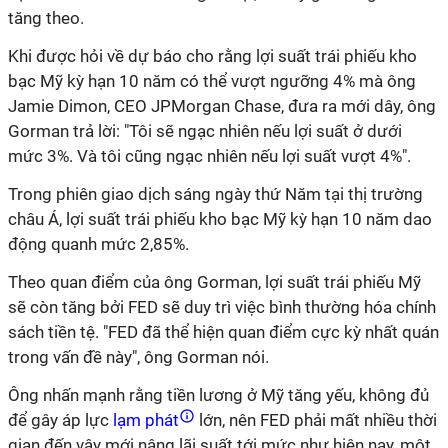
tăng theo.
Khi được hỏi về dự báo cho rằng lợi suất trái phiếu kho
bạc Mỹ kỳ hạn 10 năm có thể vượt ngưỡng 4% mà ông
Jamie Dimon, CEO JPMorgan Chase, đưa ra mới dây, ông
Gorman trả lời: "Tôi sẽ ngạc nhiên nếu lợi suất ở dưới
mức 3%. Và tôi cũng ngạc nhiên nếu lợi suất vượt 4%".
Trong phiên giao dịch sáng ngày thứ Năm tại thị trường
châu Á, lợi suất trái phiếu kho bạc Mỹ kỳ hạn 10 năm dao
động quanh mức 2,85%.
Theo quan điểm của ông Gorman, lợi suất trái phiếu Mỹ
sẽ còn tăng bởi FED sẽ duy trì việc bình thường hóa chính
sách tiền tệ. "FED đã thể hiện quan điểm cực kỳ nhất quán
trong vấn đề này", ông Gorman nói.
Ông nhấn mạnh rằng tiền lương ở Mỹ tăng yếu, không đủ
để gây áp lực
lạm phát
lớn, nên FED phải mất nhiều thời
gian đến vậy mới nâng lãi suất tới mức như hiện nay, một