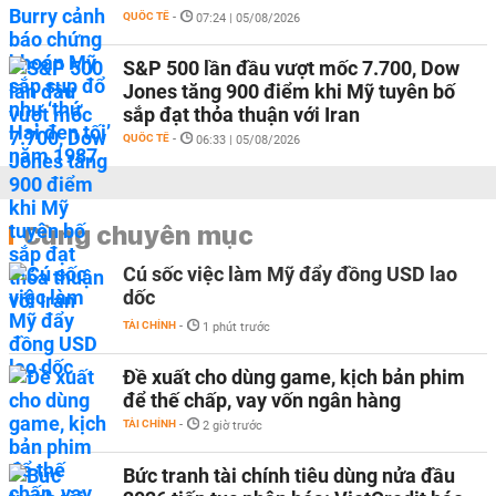
QUỐC TẾ
-
07:24 | 05/08/2026
S&P 500 lần đầu vượt mốc 7.700, Dow
Jones tăng 900 điểm khi Mỹ tuyên bố
sắp đạt thỏa thuận với Iran
QUỐC TẾ
-
06:33 | 05/08/2026
Cùng chuyên mục
Cú sốc việc làm Mỹ đẩy đồng USD lao
dốc
TÀI CHÍNH
-
1 phút trước
Đề xuất cho dùng game, kịch bản phim
để thế chấp, vay vốn ngân hàng
TÀI CHÍNH
-
2 giờ trước
Bức tranh tài chính tiêu dùng nửa đầu