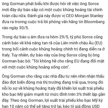
ông Gorman phát biểu khi được hỏi về việc ông Soros
mới đây dự báo sắp có một cuộc khủng hoảng tài chính
toàn cầu nữa. Đánh giá này được vị CEO Morgan Stanley
đưa ra tronng cuộc trả lời phỏng vấn hãng tin Bloomberg
vào ngày 30/5.
Trong dự báo u ám đưa ra hôm 29/5, tỷ phú Soros cũng
cảnh báo về khả năng tan rã của Liên minh châu Âu (EU)
trong bối cảnh cuộc khủng hoảng chính trị đang diễn ra ở
Italy. Tuy nhiên, dự báo này của ông Soros cũng bị ông
Gorman bác bỏ: "Tôi không hề cho rằng EU đang đối mặt
với một cuộc khủng hoảng sống còn".
Ông Gorman cho rằng các nhà đầu tư nên nhìn nhận thấu
đáo đợt biến động mà thị trường đang trải qua, trong đó
nỗi lo sợ về khủng hoảng Italy đã khiến lợi suất trái phiếu
kho bạc Mỹ giảm mạnh từ mức đỉnh trên 3% thiết lập gần
đây. Theo ông Gorman, lợi suất trái phiếu kho bạc Mỹ kỳ
hạn 10 năm có thể sẽ tăng trở lại, kéo tỷ giá đồng USD