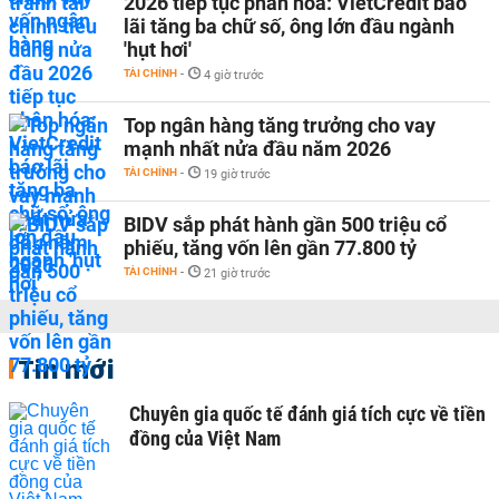
2026 tiếp tục phân hóa: VietCredit báo
lãi tăng ba chữ số, ông lớn đầu ngành
'hụt hơi'
TÀI CHÍNH
-
4 giờ trước
Top ngân hàng tăng trưởng cho vay
mạnh nhất nửa đầu năm 2026
TÀI CHÍNH
-
19 giờ trước
BIDV sắp phát hành gần 500 triệu cổ
phiếu, tăng vốn lên gần 77.800 tỷ
TÀI CHÍNH
-
21 giờ trước
Tin mới
Chuyên gia quốc tế đánh giá tích cực về tiền
đồng của Việt Nam