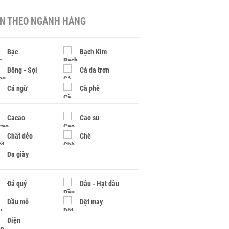
IN THEO NGÀNH HÀNG
Bạc
Bạch Kim
Bông - Sợi
Cá da trơn
Cá ngừ
Cà phê
Cacao
Cao su
Chất dẻo
Chè
Da giày
Đá quý
Dầu - Hạt dầu
Dầu mỏ
Dệt may
Điện