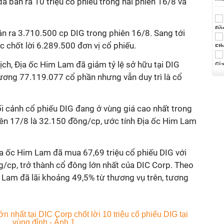
 bán ra 10 triệu cổ phiếu trong hai phiên 16/8 và
n ra 3.710.500 cp DIG trong phiên 16/8. Sang tới
ục chốt lời 6.289.500 đơn vị cổ phiếu.
dịch, Địa ốc Him Lam đã giảm tỷ lệ sở hữu tại DIG
ơng 77.119.077 cổ phần nhưng vẫn duy trì là cổ
ối cảnh cổ phiếu DIG đang ở vùng giá cao nhất trong
iên 17/8 là 32.150 đồng/cp, ước tính Địa ốc Him Lam
a ốc Him Lam đã mua 67,69 triệu cổ phiếu DIG với
cp, trở thành cổ đông lớn nhất của DIC Corp. Theo
m Lam đã lãi khoảng 49,5% từ thương vụ trên, tương