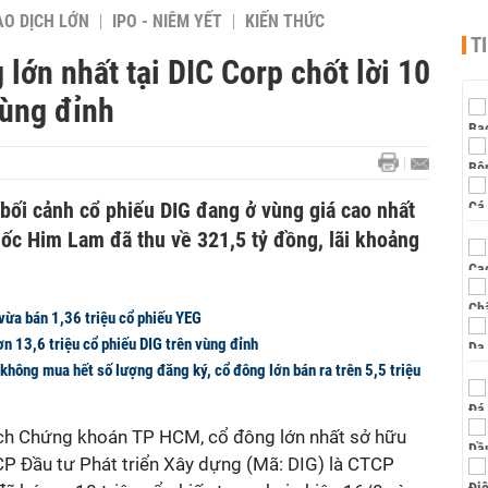
AO DỊCH LỚN
IPO - NIÊM YẾT
KIẾN THỨC
T
lớn nhất tại DIC Corp chốt lời 10
vùng đỉnh
 bối cảnh cổ phiếu DIG đang ở vùng giá cao nhất
a ốc Him Lam đã thu về 321,5 tỷ đồng, lãi khoảng
ừa bán 1,36 triệu cổ phiếu YEG
ơn 13,6 triệu cổ phiếu DIG trên vùng đỉnh
không mua hết số lượng đăng ký, cổ đông lớn bán ra trên 5,5 triệu
ịch Chứng khoán TP HCM, cổ đông lớn nhất sở hữu
P Đầu tư Phát triển Xây dựng (Mã: DIG) là CTCP