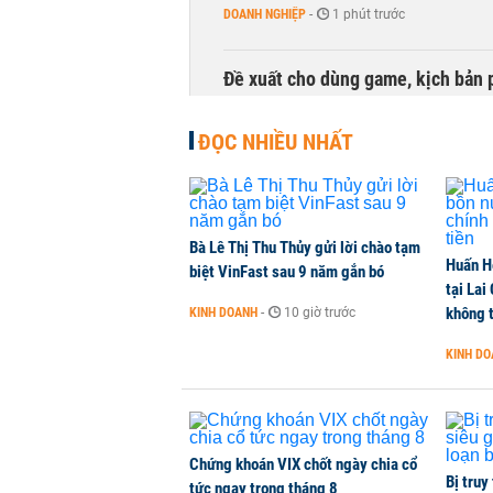
DOANH NGHIỆP
-
1 phút trước
Đề xuất cho dùng game, kịch bản 
TÀI CHÍNH
-
1 phút trước
ĐỌC NHIỀU NHẤT
Bà Lê Thị Thu Thủy gửi lời chào tạm
Huấn H
biệt VinFast sau 9 năm gắn bó
tại Lai
không t
KINH DOANH
-
10 giờ trước
KINH D
Chứng khoán VIX chốt ngày chia cổ
Bị truy
tức ngay trong tháng 8