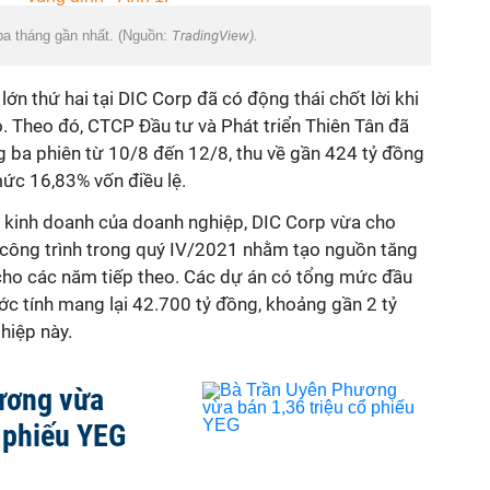
 ba tháng gần nhất. (Nguồn:
TradingView).
ớn thứ hai tại DIC Corp đã có động thái chốt lời khi
ao. Theo đó, CTCP Đầu tư và Phát triển Thiên Tân đã
ng ba phiên từ 10/8 đến 12/8, thu về gần 424 tỷ đồng
ức 16,83% vốn điều lệ.
 kinh doanh của doanh nghiệp, DIC Corp vừa cho
à công trình trong quý IV/2021 nhằm tạo nguồn tăng
 cho các năm tiếp theo. Các dự án có tổng mức đầu
ớc tính mang lại 42.700 tỷ đồng, khoảng gần 2 tỷ
hiệp này.
ương vừa
ổ phiếu YEG