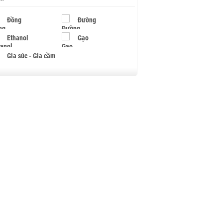
Đồng
Đường
Ethanol
Gạo
Gia súc - Gia cầm
Giấy
Gỗ
Hạt điều
Hồ tiêu - Hạt tiêu
Khí đốt
Kim loại khác
Mắc ca
Muối
Ngũ cốc
Nhựa - Hạt nhựa
Palladium
Phân bón