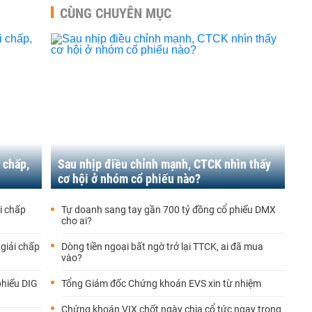
CÙNG CHUYÊN MỤC
 chấp,
Sau nhịp điều chỉnh mạnh, CTCK nhìn thấy
cơ hội ở nhóm cổ phiếu nào?
i chấp
Tự doanh sang tay gần 700 tỷ đồng cổ phiếu DMX
cho ai?
giải chấp
Dòng tiền ngoại bất ngờ trở lại TTCK, ai đã mua
vào?
phiếu DIG
Tổng Giám đốc Chứng khoán EVS xin từ nhiệm
Chứng khoán VIX chốt ngày chia cổ tức ngay trong