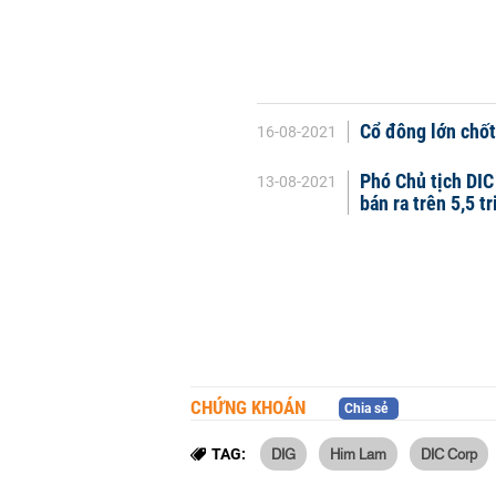
Cổ đông lớn chốt
16-08-2021
Phó Chủ tịch DIC
13-08-2021
bán ra trên 5,5 t
CHỨNG KHOÁN
Chia sẻ
DIG
Him Lam
DIC Corp
TAG: