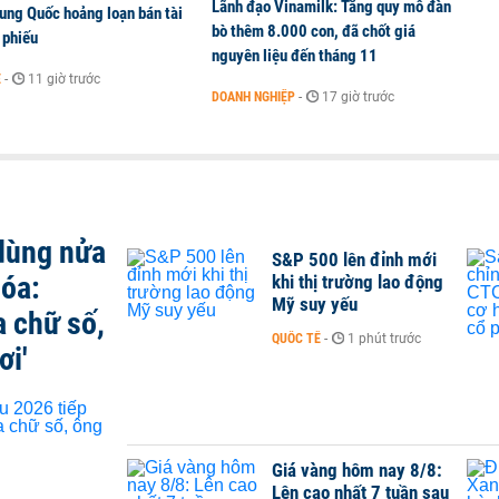
Lãnh đạo Vinamilk: Tăng quy mô đàn
ung Quốc hoảng loạn bán tài
bò thêm 8.000 con, đã chốt giá
 phiếu
nguyên liệu đến tháng 11
Ế
-
11 giờ trước
DOANH NGHIỆP
-
17 giờ trước
 dùng nửa
S&P 500 lên đỉnh mới
hóa:
khi thị trường lao động
Mỹ suy yếu
a chữ số,
QUỐC TẾ
-
1 phút trước
ơi'
Giá vàng hôm nay 8/8:
Lên cao nhất 7 tuần sau