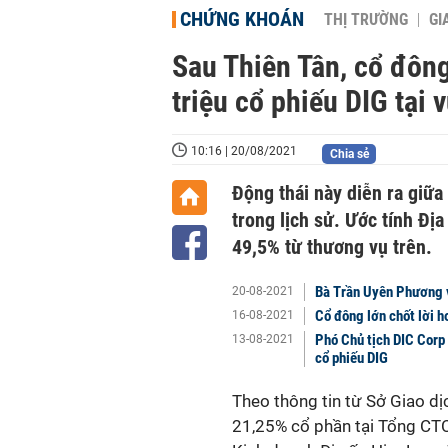
CHỨNG KHOÁN
THỊ TRƯỜNG
GI
Sau Thiên Tân, cổ đông 
triệu cổ phiếu DIG tại 
10:16 | 20/08/2021
Chia sẻ
Động thái này diễn ra giữa
trong lịch sử. Ước tính Đị
49,5% từ thương vụ trên.
Bà Trần Uyên Phương v
20-08-2021
Cổ đông lớn chốt lời h
16-08-2021
Phó Chủ tịch DIC Corp 
13-08-2021
cổ phiếu DIG
Theo thông tin từ Sở Giao d
21,25% cổ phần tại Tổng CTC