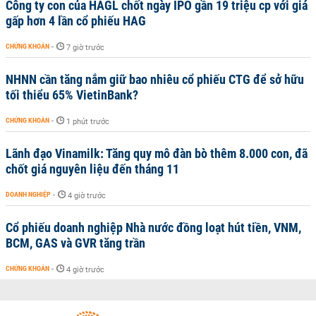
Công ty con của HAGL chốt ngày IPO gần 19 triệu cp với giá
gấp hơn 4 lần cổ phiếu HAG
CHỨNG KHOÁN
-
7 giờ trước
NHNN cần tăng nắm giữ bao nhiêu cổ phiếu CTG để sở hữu
tối thiểu 65% VietinBank?
CHỨNG KHOÁN
-
1 phút trước
Lãnh đạo Vinamilk: Tăng quy mô đàn bò thêm 8.000 con, đã
chốt giá nguyên liệu đến tháng 11
DOANH NGHIỆP
-
4 giờ trước
Cổ phiếu doanh nghiệp Nhà nước đồng loạt hút tiền, VNM,
BCM, GAS và GVR tăng trần
CHỨNG KHOÁN
-
4 giờ trước