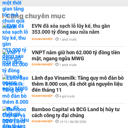
Cùng chuyên mục
EVN đã xóa sạch lỗ lũy kế, thu gần
353.000 tỷ đồng sau nửa năm
DOANH NGHIỆP
-
1 phút trước
VNPT nắm giữ hơn 62.000 tỷ đồng tiền
mặt, ngang ngửa MWG
DOANH NGHIỆP
-
1 phút trước
Lãnh đạo Vinamilk: Tăng quy mô đàn bò
thêm 8.000 con, đã chốt giá nguyên liệu
đến tháng 11
DOANH NGHIỆP
-
4 giờ trước
Bamboo Capital và BCG Land bị hủy tư
cách công ty đại chúng
DOANH NGHIỆP
-
14:13 | 06/08/2026