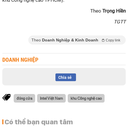
khu Công nghệ cao TPHCM).
Theo
Trọng Hiền
TGTT
Theo
Doanh Nghiệp & Kinh Doanh
Copy link
DOANH NGHIỆP
Chia sẻ
đóng cửa
Intel Việt Nam
khu Công nghệ cao
Có thể bạn quan tâm