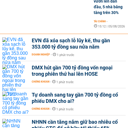
vươn lên dẫn
đầu, 5 nhà băng
tăng trên 30%
TÀI CHÍNH
-
15:12 | 05/08/2026
EVN đã xóa sạch lỗ lũy kế, thu gần
353.000 tỷ đồng sau nửa năm
DOANH NGHIỆP
-
1 phút trước
DMX hút gần 700 tỷ đồng vốn ngoại
trong phiên thứ hai lên HOSE
CHỨNG KHOÁN
-
1 phút trước
Tự doanh sang tay gần 700 tỷ đồng cổ
phiếu DMX cho ai?
CHỨNG KHOÁN
-
1 phút trước
NHNN cần tăng nắm giữ bao nhiêu cổ