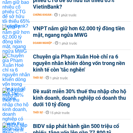
phiếu CTG để sở hữu tối thiểu 65%
VietinBank?
CHỨNG KHOÁN
-
1 phút trước
VNPT nắm giữ hơn 62.000 tỷ đồng tiền
mặt, ngang ngửa MWG
DOANH NGHIỆP
-
1 phút trước
Chuyên gia Phạm Xuân Hoè chỉ ra 6
nguyên nhân khiến dòng vốn trong nền
kinh tế còn 'tắc nghẽn'
THỜI SỰ
-
1 phút trước
Đề xuất miễn 30% thuế thu nhập cho hộ
kinh doanh, doanh nghiệp có doanh thu
dưới 10 tỷ đồng
THỜI SỰ
-
15 phút trước
BIDV sắp phát hành gần 500 triệu cổ
phiếu, tăng vốn lên gần 77.800 tỷ