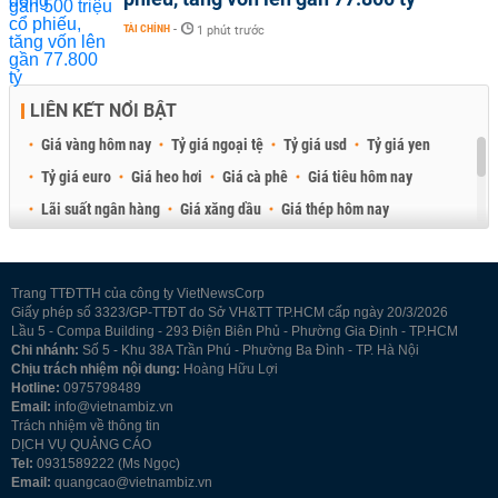
TÀI CHÍNH
-
1 phút trước
LIÊN KẾT NỔI BẬT
Giá vàng hôm nay
Tỷ giá ngoại tệ
Tỷ giá usd
Tỷ giá yen
Tỷ giá euro
Giá heo hơi
Giá cà phê
Giá tiêu hôm nay
Lãi suất ngân hàng
Giá xăng dầu
Giá thép hôm nay
Giá sầu riêng
Giá thịt heo
Giá gạo
Giá cao su
Best Retail Brokers
Diễn đàn đầu tư Việt Nam 2026
Trang TTĐTTH của công ty VietNewsCorp
Giấy phép số 3323/GP-TTĐT do Sở VH&TT TP.HCM cấp ngày 20/3/2026
Lầu 5 - Compa Building - 293 Điện Biên Phủ - Phường Gia Định - TP.HCM
Chi nhánh:
Số 5 - Khu 38A Trần Phú - Phường Ba Đình - TP. Hà Nội
Chịu trách nhiệm nội dung:
Hoàng Hữu Lợi
Hotline:
0975798489
Email:
info@vietnambiz.vn
Trách nhiệm về thông tin
DỊCH VỤ QUẢNG CÁO
Tel:
0931589222 (Ms Ngọc)
Email:
quangcao@vietnambiz.vn