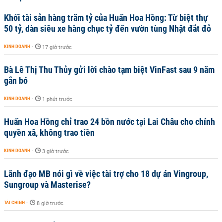
Khối tài sản hàng trăm tỷ của Huấn Hoa Hồng: Từ biệt thự
50 tỷ, dàn siêu xe hàng chục tỷ đến vườn tùng Nhật đắt đỏ
KINH DOANH
-
17 giờ trước
Bà Lê Thị Thu Thủy gửi lời chào tạm biệt VinFast sau 9 năm
gắn bó
KINH DOANH
-
1 phút trước
Huấn Hoa Hồng chỉ trao 24 bồn nước tại Lai Châu cho chính
quyền xã, không trao tiền
KINH DOANH
-
3 giờ trước
Lãnh đạo MB nói gì về việc tài trợ cho 18 dự án Vingroup,
Sungroup và Masterise?
TÀI CHÍNH
-
8 giờ trước