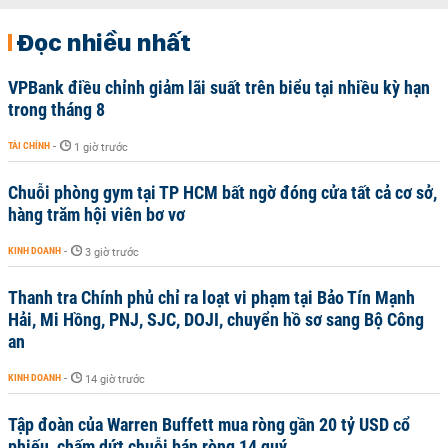
Đọc nhiều nhất
VPBank điều chỉnh giảm lãi suất trên biểu tại nhiều kỳ hạn
trong tháng 8
TÀI CHÍNH
-
1 giờ trước
Chuỗi phòng gym tại TP HCM bất ngờ đóng cửa tất cả cơ sở,
hàng trăm hội viên bơ vơ
KINH DOANH
-
3 giờ trước
Thanh tra Chính phủ chỉ ra loạt vi phạm tại Bảo Tín Mạnh
Hải, Mi Hồng, PNJ, SJC, DOJI, chuyển hồ sơ sang Bộ Công
an
KINH DOANH
-
14 giờ trước
Tập đoàn của Warren Buffett mua ròng gần 20 tỷ USD cổ
phiếu, chấm dứt chuỗi bán ròng 14 quý