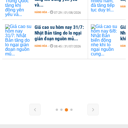
và...
HÀNG
HÀNG HÓA
-
07:29 | 01/08/2026
Giá cao su hôm nay 31/7:
Giá
Nhật Bản tăng do lo ngại
Nhậ
gián đoạn nguồn mủ...
khi 
HÀNG HÓA
-
HÀNG
08:45 | 31/07/2026