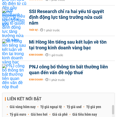
SSI Research chỉ ra hai yếu tố quyết
định động lực tăng trưởng nửa cuối
năm
THỜI SỰ
-
1 phút trước
Mi Hồng lên tiếng sau kết luận về tồn
tại trong kinh doanh vàng bạc
KINH DOANH
-
1 giờ trước
PNJ công bố thông tin bất thường liên
quan đến vấn đề nộp thuế
KINH DOANH
-
1 phút trước
LIÊN KẾT NỔI BẬT
Giá vàng hôm nay
Tỷ giá ngoại tệ
Tỷ giá usd
Tỷ giá yen
Tỷ giá euro
Giá heo hơi
Giá cà phê
Giá tiêu hôm nay