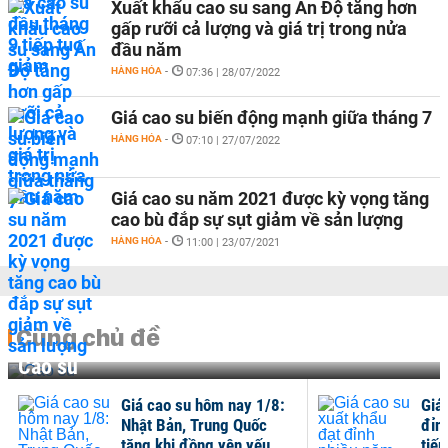
Xuất khẩu cao su sang Ấn Độ tăng hơn
gấp rưỡi cả lượng và giá trị trong nửa
đầu năm
HÀNG HÓA
-
07:36 | 28/07/2022
Giá cao su biến động mạnh giữa tháng 7
HÀNG HÓA
-
07:10 | 27/07/2022
Giá cao su năm 2021 được kỳ vọng tăng
cao bù đắp sự sụt giảm về sản lượng
HÀNG HÓA
-
11:00 | 23/07/2021
Cùng chủ đề
Cao su
Giá cao su hôm nay 1/8:
Giá
Nhật Bản, Trung Quốc
đỉn
tăng khi đồng yên yếu
tiếp