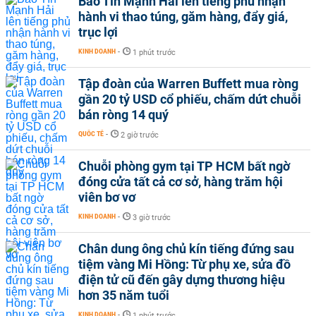
Bảo Tín Mạnh Hải lên tiếng phủ nhận
hành vi thao túng, găm hàng, đẩy giá,
trục lợi
KINH DOANH
-
1 phút trước
Tập đoàn của Warren Buffett mua ròng
gần 20 tỷ USD cổ phiếu, chấm dứt chuỗi
bán ròng 14 quý
QUỐC TẾ
-
2 giờ trước
Chuỗi phòng gym tại TP HCM bất ngờ
đóng cửa tất cả cơ sở, hàng trăm hội
viên bơ vơ
KINH DOANH
-
3 giờ trước
Chân dung ông chủ kín tiếng đứng sau
tiệm vàng Mi Hồng: Từ phụ xe, sửa đồ
điện tử cũ đến gây dựng thương hiệu
hơn 35 năm tuổi
KINH DOANH
-
1 phút trước