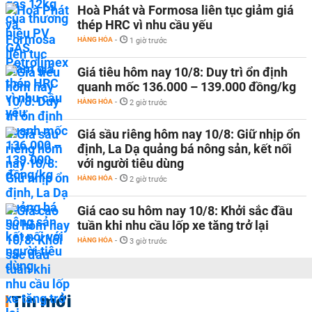
Hoà Phát và Formosa liên tục giảm giá
thép HRC vì nhu cầu yếu
HÀNG HÓA
-
1 giờ trước
Giá tiêu hôm nay 10/8: Duy trì ổn định
quanh mốc 136.000 – 139.000 đồng/kg
HÀNG HÓA
-
2 giờ trước
Giá sầu riêng hôm nay 10/8: Giữ nhịp ổn
định, La Dạ quảng bá nông sản, kết nối
với người tiêu dùng
HÀNG HÓA
-
2 giờ trước
Giá cao su hôm nay 10/8: Khởi sắc đầu
tuần khi nhu cầu lốp xe tăng trở lại
HÀNG HÓA
-
3 giờ trước
Tin mới