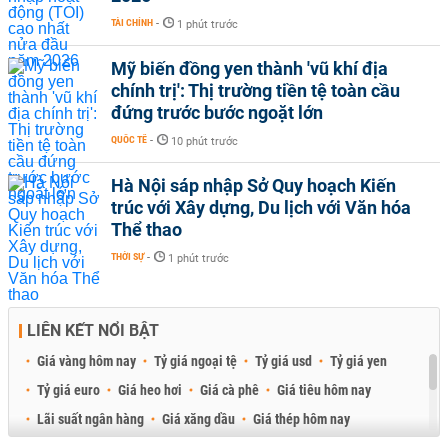
TÀI CHÍNH
-
1 phút trước
Mỹ biến đồng yen thành 'vũ khí địa
chính trị': Thị trường tiền tệ toàn cầu
đứng trước bước ngoặt lớn
QUỐC TẾ
-
10 phút trước
Hà Nội sáp nhập Sở Quy hoạch Kiến
trúc với Xây dựng, Du lịch với Văn hóa
Thể thao
THỜI SỰ
-
1 phút trước
LIÊN KẾT NỔI BẬT
Giá vàng hôm nay
Tỷ giá ngoại tệ
Tỷ giá usd
Tỷ giá yen
Tỷ giá euro
Giá heo hơi
Giá cà phê
Giá tiêu hôm nay
Lãi suất ngân hàng
Giá xăng dầu
Giá thép hôm nay
Giá sầu riêng
Giá thịt heo
Giá gạo
Giá cao su