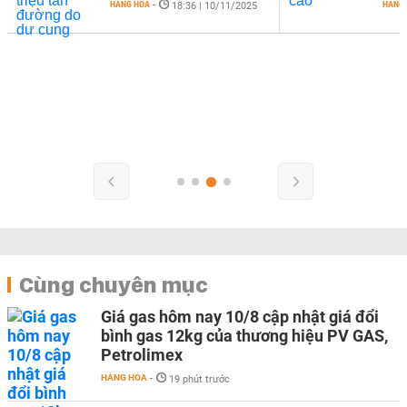
HÀNG HÓA
-
HÀNG
18:36 | 10/11/2025
Cùng chuyên mục
Giá gas hôm nay 10/8 cập nhật giá đổi
bình gas 12kg của thương hiệu PV GAS,
Petrolimex
HÀNG HÓA
-
19 phút trước