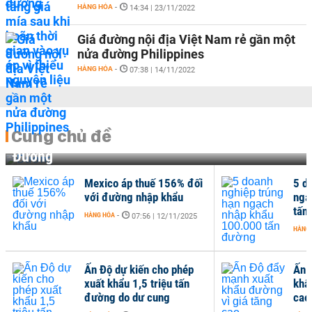
HÀNG HÓA
-
14:34 | 23/11/2022
Giá đường nội địa Việt Nam rẻ gần một
nửa đường Philippines
HÀNG HÓA
-
07:38 | 14/11/2022
Cùng chủ đề
Đường
Mexico áp thuế 156% đối
5 d
với đường nhập khẩu
ngạ
tấn
HÀNG HÓA
-
07:56 | 12/11/2025
HÀNG
Ấn Độ dự kiến cho phép
Ấn 
xuất khẩu 1,5 triệu tấn
khẩ
đường do dư cung
cao