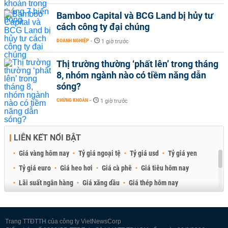
Bamboo Capital và BCG Land bị hủy tư
cách công ty đại chúng
DOANH NGHIỆP
-
1 giờ trước
Thị trường thường ‘phất lên’ trong tháng
8, nhóm ngành nào có tiềm năng dẫn
sóng?
CHỨNG KHOÁN
-
1 giờ trước
LIÊN KẾT NỔI BẬT
Giá vàng hôm nay
Tỷ giá ngoại tệ
Tỷ giá usd
Tỷ giá yen
Tỷ giá euro
Giá heo hơi
Giá cà phê
Giá tiêu hôm nay
Lãi suất ngân hàng
Giá xăng dầu
Giá thép hôm nay
Giá sầu riêng
Giá thịt heo
Giá gạo
Giá cao su
Best Retail Brokers
Diễn đàn đầu tư Việt Nam 2026
Trang TTĐTTH của công ty VietNewsCorp