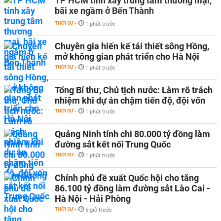
TP HCM tính xây trung tâm thương mại,
bãi xe ngầm ở Bến Thành
THỜI SỰ
-
1 phút trước
Chuyên gia hiến kế tái thiết sông Hồng,
mở không gian phát triển cho Hà Nội
THỜI SỰ
-
1 phút trước
Tổng Bí thư, Chủ tịch nước: Làm rõ trách
nhiệm khi dự án chậm tiến độ, đội vốn
THỜI SỰ
-
1 phút trước
Quảng Ninh tính chi 80.000 tỷ đồng làm
đường sắt kết nối Trung Quốc
THỜI SỰ
-
1 phút trước
Chính phủ đề xuất Quốc hội cho tăng
86.100 tỷ đồng làm đường sắt Lào Cai -
Hà Nội - Hải Phòng
THỜI SỰ
-
5 giờ trước