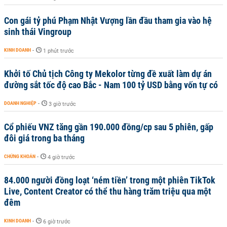
Con gái tỷ phú Phạm Nhật Vượng lần đầu tham gia vào hệ
sinh thái Vingroup
KINH DOANH
-
1 phút trước
Khởi tố Chủ tịch Công ty Mekolor từng đề xuất làm dự án
đường sắt tốc độ cao Bắc - Nam 100 tỷ USD bằng vốn tự có
DOANH NGHIỆP
-
3 giờ trước
Cổ phiếu VNZ tăng gần 190.000 đồng/cp sau 5 phiên, gấp
đôi giá trong ba tháng
CHỨNG KHOÁN
-
4 giờ trước
84.000 người đồng loạt ‘ném tiền’ trong một phiên TikTok
Live, Content Creator có thể thu hàng trăm triệu qua một
đêm
KINH DOANH
-
6 giờ trước