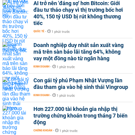
AI trở nên 'đáng sợ' hơn Bitcoin: Giới
đầu tư tháo chạy vì thị trường bốc hơi
40%, 150 tỷ USD bị rút không thương
tiếc
QUỐC TẾ
-
1 phút trước
Doanh nghiệp duy nhất sản xuất vàng
mã trên sàn báo lãi tăng 64%, không
vay một đồng nào từ ngân hàng
KINH DOANH
-
1 phút trước
Con gái tỷ phú Phạm Nhật Vượng lần
đầu tham gia vào hệ sinh thái Vingroup
KINH DOANH
-
1 phút trước
Hơn 227.000 tài khoản gia nhập thị
trường chứng khoán trong tháng 7 biến
động
CHỨNG KHOÁN
-
1 phút trước