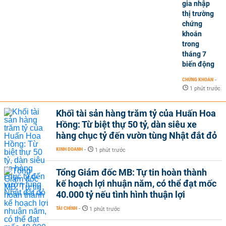
gia nhập
thị trường
chứng
khoán
trong
tháng 7
biến động
CHỨNG KHOÁN
-
1 phút trước
Khối tài sản hàng trăm tỷ của Huấn Hoa
Hồng: Từ biệt thự 50 tỷ, dàn siêu xe
hàng chục tỷ đến vườn tùng Nhật đắt đỏ
KINH DOANH
-
1 phút trước
Tổng Giám đốc MB: Tự tin hoàn thành
kế hoạch lợi nhuận năm, có thể đạt mốc
40.000 tỷ nếu tình hình thuận lợi
TÀI CHÍNH
-
1 phút trước