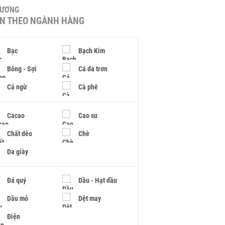
HƯƠNG
IN THEO NGÀNH HÀNG
Bạc
Bạch Kim
Bông - Sợi
Cá da trơn
Cá ngừ
Cà phê
Cacao
Cao su
Chất dẻo
Chè
Da giày
Đá quý
Dầu - Hạt dầu
Dầu mỏ
Dệt may
Điện