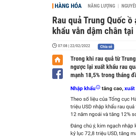
HÀNG HÓA
NĂNG LƯỢNG
NGUYÊN
Rau quả Trung Quốc ồ ạ
khẩu vẫn dậm chân tại
07:08 | 22/02/2022
Chia sẻ
Trong khi rau quả từ Trung
ngược lại xuất khẩu rau qu
mạnh 18,5% trong tháng đ
Nhập khẩu
tăng cao,
xuất
Theo số liệu của Tổng cục H
triệu USD nhập khẩu rau quả
12 năm ngoái và tăng 12% so
Đáng chú ý, kim ngạch nhập 
kỷ lục 72,8 triệu USD, tăng