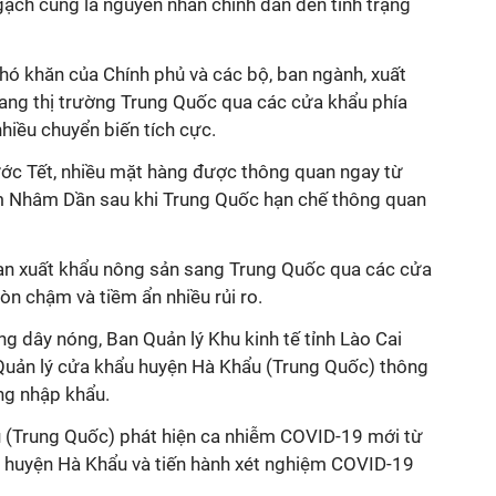
gạch cũng là nguyên nhân chính dẫn đến tình trạng
hó khăn của Chính phủ và các bộ, ban ngành, xuất
ang thị trường Trung Quốc qua các cửa khẩu phía
hiều chuyển biến tích cực.
ước Tết, nhiều mặt hàng được thông quan ngay từ
m Nhâm Dần sau khi Trung Quốc hạn chế thông quan
quan xuất khẩu nông sản sang Trung Quốc qua các cửa
òn chậm và tiềm ẩn nhiều rủi ro.
g dây nóng, Ban Quản lý Khu kinh tế tỉnh Lào Cai
Quản lý cửa khẩu huyện Hà Khẩu (Trung Quốc) thông
ng nhập khẩu.
 (Trung Quốc) phát hiện ca nhiễm COVID-19 mới từ
ỏa huyện Hà Khẩu và tiến hành xét nghiệm COVID-19