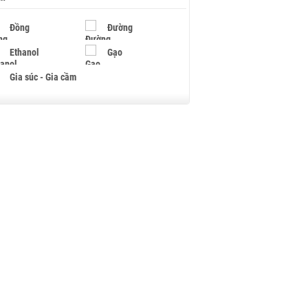
Đồng
Đường
Ethanol
Gạo
Gia súc - Gia cầm
Giấy
Gỗ
Hạt điều
Hồ tiêu - Hạt tiêu
Khí đốt
Kim loại khác
Mắc ca
Muối
Ngũ cốc
Nhựa - Hạt nhựa
Palladium
Phân bón