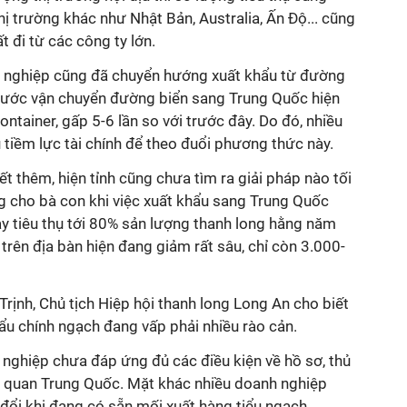
hị trường khác như Nhật Bản, Australia, Ấn Độ... cũng
 đi từ các công ty lớn.
h nghiệp cũng đã chuyển hướng xuất khẩu từ đường
ước vận chuyển đường biển sang Trung Quốc hiện
ntainer, gấp 5-6 lần so với trước đây. Do đó, nhiều
tiềm lực tài chính để theo đuổi phương thức này.
 thêm, hiện tỉnh cũng chưa tìm ra giải pháp nào tối
ng cho bà con khi việc xuất khẩu sang Trung Quốc
ày tiêu thụ tới 80% sản lượng thanh long hằng năm
g trên địa bàn hiện đang giảm rất sâu, chỉ còn 3.000-
ịnh, Chủ tịch Hiệp hội thanh long Long An cho biết
ẩu chính ngạch đang vấp phải nhiều rào cản.
 nghiệp chưa đáp ứng đủ các điều kiện về hồ sơ, thủ
ải quan Trung Quốc. Mặt khác nhiều doanh nghiệp
đổi khi đang có sẵn mối xuất hàng tiểu ngạch.