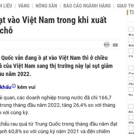
 LIỆU
VÀNG
NÔNG SẢN
BÁO CÁO NGÀNH HÀNG
GIAO T
T
t vào Việt Nam trong khi xuất
 chỗ
 Quốc vẫn đang ồ ạt vào Việt Nam thì ở chiều
ả của Việt Nam sang thị trường này lại sụt giảm
ầu năm 2022.
 khẩu
kém vui
ải quan, các doanh nghiệp trong nước đã chi 166,7
 trong tháng đầu năm 2022, tăng 26,4% so với tháng
 với cùng kỳ.
khẩu rau quả từ Trung Quốc trong tháng đầu năm đạt
 mạnh 60,8% so với cùng kỳ năm 2021 và đến chiếm