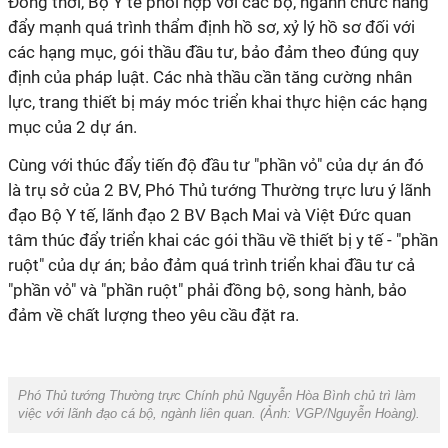
Đồng thời, Bộ Y tế phối hợp với các bộ, ngành chức năng
đẩy mạnh quá trình thẩm định hồ sơ, xỷ lý hồ sơ đối với
các hạng mục, gói thầu đầu tư, bảo đảm theo đúng quy
định của pháp luật. Các nhà thầu cần tăng cường nhân
lực, trang thiết bị máy móc triển khai thực hiện các hạng
mục của 2 dự án.
Cùng với thúc đẩy tiến độ đầu tư "phần vỏ" của dự án đó
là trụ sở của 2 BV, Phó Thủ tướng Thường trực lưu ý lãnh
đạo Bộ Y tế, lãnh đạo 2 BV Bạch Mai và Việt Đức quan
tâm thúc đẩy triển khai các gói thầu về thiết bị y tế - "phần
ruột" của dự án; bảo đảm quá trình triển khai đầu tư cả
"phần vỏ" và "phần ruột" phải đồng bộ, song hành, bảo
đảm về chất lượng theo yêu cầu đặt ra.
Phó Thủ tướng Thường trực Chính phủ Nguyễn Hòa Bình chủ trì làm
việc với lãnh đạo cá bộ, ngành liên quan. (Ảnh:
VGP/Nguyễn Hoàng
).