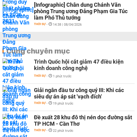
[Infographic] Chân dung Chánh Văn
phòng Trung ương Đảng Phạm Gia Túc
làm Phó Thủ tướng
THỜI SỰ
-
14:38 | 08/04/2026
Cùng chuyên mục
Trình Quốc hội cắt giảm 47 điều kiện
kinh doanh công nghệ
THỜI SỰ
-
1 phút trước
Giải ngân đầu tư công quý III: Khi các
siêu dự án áp sát 'vạch đích'
THỜI SỰ
-
19 phút trước
Đề xuất 28 khu đô thị nén dọc đường sắt
TP HCM - Cần Thơ
THỜI SỰ
-
22 phút trước