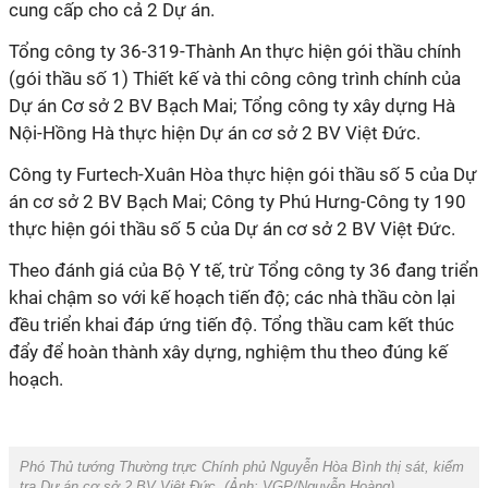
cung cấp cho cả 2 Dự án.
Tổng công ty 36-319-Thành An thực hiện gói thầu chính
(gói thầu số 1) Thiết kế và thi công công trình chính của
Dự án Cơ sở 2 BV Bạch Mai; Tổng công ty xây dựng Hà
Nội-Hồng Hà thực hiện Dự án cơ sở 2 BV Việt Đức.
Công ty Furtech-Xuân Hòa thực hiện gói thầu số 5 của Dự
án cơ sở 2 BV Bạch Mai; Công ty Phú Hưng-Công ty 190
thực hiện gói thầu số 5 của Dự án cơ sở 2 BV Việt Đức.
Theo đánh giá của Bộ Y tế, trừ Tổng công ty 36 đang triển
khai chậm so với kế hoạch tiến độ; các nhà thầu còn lại
đều triển khai đáp ứng tiến độ. Tổng thầu cam kết thúc
đẩy để hoàn thành xây dựng, nghiệm thu theo đúng kế
hoạch.
Phó Thủ tướng Thường trực Chính phủ Nguyễn Hòa Bình thị sát, kiểm
tra Dự án cơ sở 2 BV Việt Đức. (Ảnh:
VGP/Nguyễn Hoàng
).