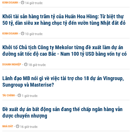
KINH DOANH
-
14 giờ trước
Khối tài sản hàng trăm tỷ của Huấn Hoa Hồng: Từ biệt thự
50 tỷ, dàn siêu xe hàng chục tỷ đến vườn tùng Nhật đắt đỏ
KINH DOANH
-
10 giờ trước
Khởi tố Chủ tịch Công ty Mekolor từng đề xuất làm dự án
đường sắt tốc độ cao Bắc - Nam 100 tỷ USD bằng vốn tự có
DOANH NGHIỆP
-
18 giờ trước
Lãnh đạo MB nói gì về việc tài trợ cho 18 dự án Vingroup,
Sungroup và Masterise?
TÀI CHÍNH
-
1 giờ trước
Đề xuất dự án bất động sản đang thế chấp ngân hàng vẫn
được chuyển nhượng
NHÀ ĐẤT
-
16 giờ trước