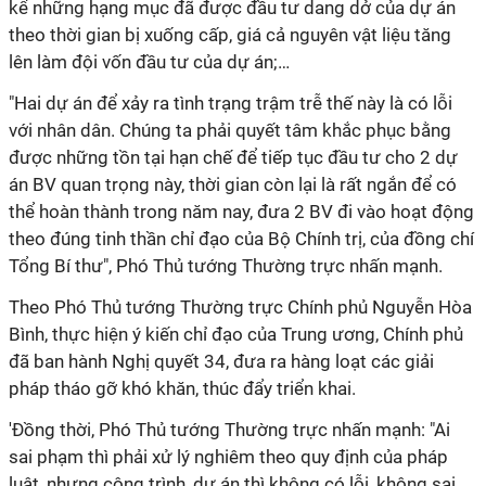
kể những hạng mục đã được đầu tư dang dở của dự án
theo thời gian bị xuống cấp, giá cả nguyên vật liệu tăng
lên làm đội vốn đầu tư của dự án;…
"Hai dự án để xảy ra tình trạng trậm trễ thế này là có lỗi
với nhân dân. Chúng ta phải quyết tâm khắc phục bằng
được những tồn tại hạn chế để tiếp tục đầu tư cho 2 dự
án BV quan trọng này, thời gian còn lại là rất ngắn để có
thể hoàn thành trong năm nay, đưa 2 BV đi vào hoạt động
theo đúng tinh thần chỉ đạo của Bộ Chính trị, của đồng chí
Tổng Bí thư", Phó Thủ tướng Thường trực nhấn mạnh.
Theo Phó Thủ tướng Thường trực Chính phủ Nguyễn Hòa
Bình, thực hiện ý kiến chỉ đạo của Trung ương, Chính phủ
đã ban hành Nghị quyết 34, đưa ra hàng loạt các giải
pháp tháo gỡ khó khăn, thúc đẩy triển khai.
'Đồng thời, Phó Thủ tướng Thường trực nhấn mạnh: "Ai
sai phạm thì phải xử lý nghiêm theo quy định của pháp
luật, nhưng công trình, dự án thì không có lỗi, không sai.