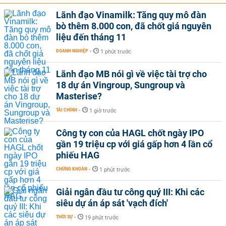
Lãnh đạo Vinamilk: Tăng quy mô đàn
bò thêm 8.000 con, đã chốt giá nguyên
liệu đến tháng 11
DOANH NGHIỆP
-
1 phút trước
Lãnh đạo MB nói gì về việc tài trợ cho
18 dự án Vingroup, Sungroup và
Masterise?
TÀI CHÍNH
-
1 giờ trước
Công ty con của HAGL chốt ngày IPO
gần 19 triệu cp với giá gấp hơn 4 lần cổ
phiếu HAG
CHỨNG KHOÁN
-
1 phút trước
Giải ngân đầu tư công quý III: Khi các
siêu dự án áp sát 'vạch đích'
THỜI SỰ
-
19 phút trước