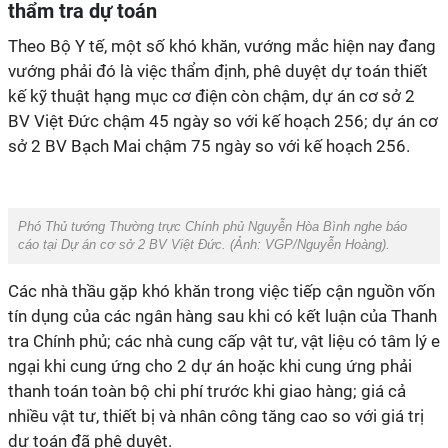
thẩm tra dự toán
Theo Bộ Y tế, một số khó khăn, vướng mắc hiện nay đang
vướng phải đó là việc thẩm định, phê duyệt dự toán thiết
kế kỹ thuật hạng mục cơ điện còn chậm, dự án cơ sở 2
BV Việt Đức chậm 45 ngày so với kế hoạch 256; dự án cơ
sở 2 BV Bạch Mai chậm 75 ngày so với kế hoạch 256.
Phó Thủ tướng Thường trực Chính phủ Nguyễn Hòa Bình nghe báo
cáo tại Dự án cơ sở 2 BV Việt Đức. (Ảnh:
VGP/Nguyễn Hoàng
).
Các nhà thầu gặp khó khăn trong việc tiếp cận nguồn vốn
tín dụng của các ngân hàng sau khi có kết luận của Thanh
tra Chính phủ; các nhà cung cấp vật tư, vật liệu có tâm lý e
ngại khi cung ứng cho 2 dự án hoặc khi cung ứng phải
thanh toán toàn bộ chi phí trước khi giao hàng; giá cả
nhiều vật tư, thiết bị và nhân công tăng cao so với giá trị
dự toán đã phê duyệt.