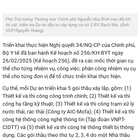
Phó Thủ tướng Thường trực Chính phủ Nguyễn Hòa Bình trao đổi khi
thị sát, kiểm tra Dự án đầu tư xây dựng cơ sở 2 BV Bạch Mai. (Ảnh:
VGP/Nguyễn Hoàng
).
Triển khai thực hiện Nghị quyết 34/NQ-CP của Chính phủ,
Bộ Y tế đã ban hành Kế hoạch số 256/KH-BYT ngày
26/02/2025 (Kế hoạch 256), đề ra các mốc thời gian cụ
thể cho từng nhiệm vụ, công việc; phân công nhiệm vụ cụ
thể cho từng đơn vị để tổ chức triển khai thực hiện.
Cụ thể, mỗi Dự án triển khai 5 gói thầu xây lắp, gồm: (1)
Thiết kế và thi công công trình chính; (2) Thiết kế và thi
công hạ tầng kỹ thuật; (3) Thiết kế và thi công trạm xử lý
nước thải, rác thải (Công ty AIC-Mofa); (4) Thiết kế và thi
công hệ thống công nghệ thông tin (Tập đoàn VNPT-
CIDTT) và (5) thiết kế và thi công hệ thống thiết bị thông
dụng. Các gói thầu theo thứ tự 2, 3, 4 do một Nhà thầu