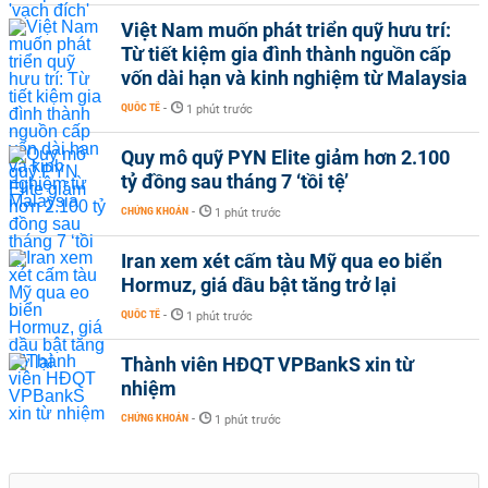
Việt Nam muốn phát triển quỹ hưu trí:
Từ tiết kiệm gia đình thành nguồn cấp
vốn dài hạn và kinh nghiệm từ Malaysia
QUỐC TẾ
-
1 phút trước
Quy mô quỹ PYN Elite giảm hơn 2.100
tỷ đồng sau tháng 7 ‘tồi tệ’
CHỨNG KHOÁN
-
1 phút trước
Iran xem xét cấm tàu Mỹ qua eo biển
Hormuz, giá dầu bật tăng trở lại
QUỐC TẾ
-
1 phút trước
Thành viên HĐQT VPBankS xin từ
nhiệm
CHỨNG KHOÁN
-
1 phút trước