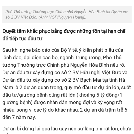
Phó Thủ tướng Thường trực Chính phủ Nguyễn Hòa Bình tại Dự án cơ
sở 2 BV Việt Đức. (Ảnh:
VGP/Nguyễn Hoàng
).
Quyết tâm khắc phục bằng được những tồn tại hạn chế
để tiếp tục đầu tư
Sau khi nghe báo cáo của Bộ Y tế, ý kiến phát biểu của
lãnh đạo, đại diện các bộ, ngành Trung ương, Phó Thủ
tướng Thường trực Chính phủ Nguyễn Hòa Bình nêu rõ,
Dự án đầu tư xây dựng cơ sở 2 BV Hữu nghị Việt Đức và
Dự án đầu tư xây dựng cơ sở 2 BV Bạch Mai tại tỉnh Hà
Nam là 2 dự án quan trọng, quy mô đầu tư dự án lớn, suất
đầu tư/giường bệnh cũng rất lớn (khoảng 5 tỷ đồng/1
giường bệnh) được nhân dân mong đợi và kỳ vọng rất
nhiều, song vì các lý do khác nhau, 2 dự án đã trậm trễ 6
đến 7 năm nay.
Dự án bị dừng lại quá lâu gây nên sự lãng phí rất lớn, chưa