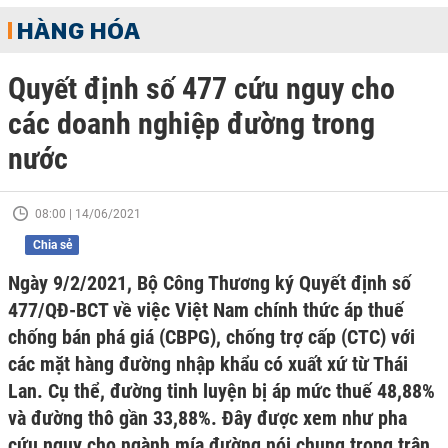
HÀNG HÓA
Quyết định số 477 cứu nguy cho
các doanh nghiệp đường trong
nước
08:00 | 14/06/2021
Chia sẻ
Ngày 9/2/2021, Bộ Công Thương ký Quyết định số
477/QĐ-BCT về việc Việt Nam chính thức áp thuế
chống bán phá giá (CBPG), chống trợ cấp (CTC) với
các mặt hàng đường nhập khẩu có xuất xứ từ Thái
Lan. Cụ thể, đường tinh luyện bị áp mức thuế 48,88%
và đường thô gần 33,88%. Đây được xem như pha
cứu nguy cho ngành mía đường nói chung trong trận