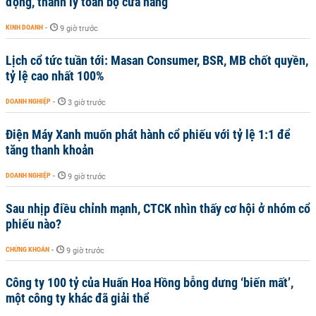
động, thanh lý toàn bộ cửa hàng
KINH DOANH
-
9 giờ trước
Lịch cổ tức tuần tới: Masan Consumer, BSR, MB chốt quyền,
tỷ lệ cao nhất 100%
DOANH NGHIỆP
-
3 giờ trước
Điện Máy Xanh muốn phát hành cổ phiếu với tỷ lệ 1:1 để
tăng thanh khoản
DOANH NGHIỆP
-
9 giờ trước
Sau nhịp điều chỉnh mạnh, CTCK nhìn thấy cơ hội ở nhóm cổ
phiếu nào?
CHỨNG KHOÁN
-
9 giờ trước
Công ty 100 tỷ của Huấn Hoa Hồng bỗng dưng ‘biến mất’,
một công ty khác đã giải thể