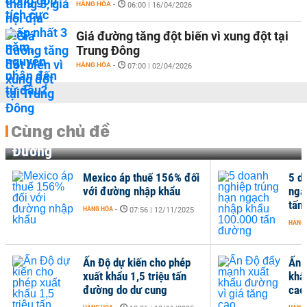
HÀNG HÓA
-
06:00 | 16/04/2026
Giá đường tăng đột biến vì xung đột tại
Trung Đông
HÀNG HÓA
-
07:00 | 02/04/2026
Cùng chủ đề
Đường
Mexico áp thuế 156% đối
5 d
với đường nhập khẩu
ngạ
tấn
HÀNG HÓA
-
07:56 | 12/11/2025
HÀNG
Ấn Độ dự kiến cho phép
Ấn 
xuất khẩu 1,5 triệu tấn
khẩ
đường do dư cung
cao