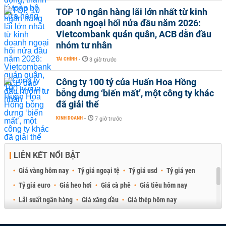
TOP 10 ngân hàng lãi lớn nhất từ kinh
doanh ngoại hối nửa đầu năm 2026:
Vietcombank quán quân, ACB dẫn đầu
nhóm tư nhân
TÀI CHÍNH
-
3 giờ trước
Công ty 100 tỷ của Huấn Hoa Hồng
bỗng dưng ‘biến mất’, một công ty khác
đã giải thể
KINH DOANH
-
7 giờ trước
LIÊN KẾT NỔI BẬT
Giá vàng hôm nay
Tỷ giá ngoại tệ
Tỷ giá usd
Tỷ giá yen
Tỷ giá euro
Giá heo hơi
Giá cà phê
Giá tiêu hôm nay
Lãi suất ngân hàng
Giá xăng dầu
Giá thép hôm nay
Giá sầu riêng
Giá thịt heo
Giá gạo
Giá cao su