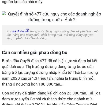
nguồn lực của nhà máy.
Khi
giá đường
trong nước tăng, người nông dân sẽ yên tâm canh
tác, nâng cao năng suất, chất lượng mía, mở rộng vùng nguyên
liệu,… (Ảnh:
Báo Thanh Niên
).
Cần có nhiều giải pháp đồng bộ
Bước đầu Quyết định 477 đã có hiệu lực và đem lại kết
quả tích cực. Thị trường đường đang từng bước cân
bằng trở lại. Lượng đường nhập khẩu từ Thái Lan trong
năm 2020 xấp xỉ 1,3 triệu tấn, nghĩa là trung bình mỗi
tháng ở ngưỡng hơn 100.000 tấn…
Con số này đã giảm đáng kể, chỉ còn 25.000 tấn. Tại Tọa
đàm trực tuyến Cơ hội và thách thức cho ngành mía
đường hồi tháng 3/2021, bà Nguyễn Cẩm Trang – Phó