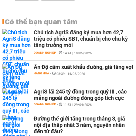
Có thể bạn quan tâm
Chủ tịch AgriS đăng ký mua hơn 42,7
triệu cổ phiếu SBT, chuẩn bị cho chu kỳ
tăng trưởng mới
DOANH NGHIỆP
-
14:41 | 18/05/2026
Ấn Độ cấm xuất khẩu đường, giá tăng vọt
HÀNG HÓA
-
08:39 | 14/05/2026
AgriS lãi 245 tỷ đồng trong quý III , các
mảng ngoài đường đóng góp tích cực
DOANH NGHIỆP
-
11:51 | 29/04/2026
Đường thế giới tăng trong tháng 3, giá
nội địa thấp nhất 3 năm, nguyên nhân
đến từ đâu?