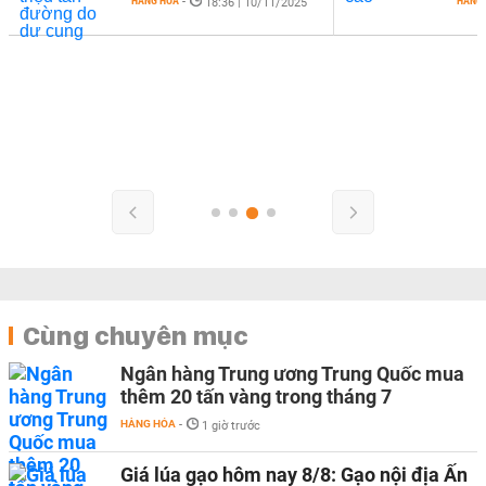
HÀNG HÓA
-
HÀNG
18:36 | 10/11/2025
Cùng chuyên mục
Ngân hàng Trung ương Trung Quốc mua
thêm 20 tấn vàng trong tháng 7
HÀNG HÓA
-
1 giờ trước
Giá lúa gạo hôm nay 8/8: Gạo nội địa Ấn