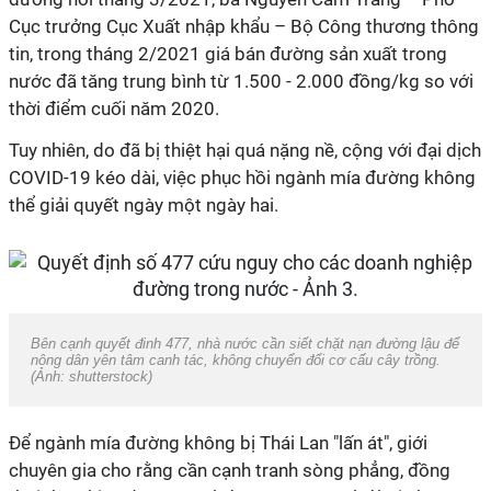
Cục trưởng Cục Xuất nhập khẩu – Bộ Công thương thông
tin, trong tháng 2/2021 giá bán đường sản xuất trong
nước đã tăng trung bình từ 1.500 - 2.000 đồng/kg so với
thời điểm cuối năm 2020.
Tuy nhiên, do đã bị thiệt hại quá nặng nề, cộng với đại dịch
COVID-19 kéo dài, việc phục hồi ngành mía đường không
thể giải quyết ngày một ngày hai.
Bên cạnh quyết đinh 477, nhà nước cần siết chặt nạn đường lậu để
nông dân yên tâm canh tác, không chuyển đổi cơ cấu cây trồng.
(Ảnh: shutterstock)
Để ngành mía đường không bị Thái Lan "lấn át", giới
chuyên gia cho rằng cần cạnh tranh sòng phẳng, đồng