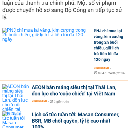
luận của thanh tra chính phủ. Một số vi phạm
được chuyển hồ sơ sang Bộ Công an tiếp tục xử
lý.
PNJ chỉ mua lại
vàng, kim cương
trong 2h buổi
chiều, giữ lịch
trả tiền tối đa
120 ngày
KINH DOANH
-
09:47 | 24/07/2026
AEON bán mảng siêu thị tại Thái Lan,
dồn lực cho ‘cuộc chiến’ tại Việt Nam
KINH DOANH
-
2 giờ trước
Lịch cổ tức tuần tới: Masan Consumer,
BSR, MB chốt quyền, tỷ lệ cao nhất
100%