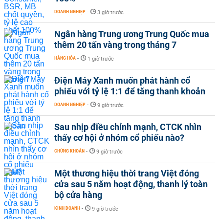
DOANH NGHIỆP
-
3 giờ trước
Ngân hàng Trung ương Trung Quốc mua
thêm 20 tấn vàng trong tháng 7
HÀNG HÓA
-
1 giờ trước
Điện Máy Xanh muốn phát hành cổ
phiếu với tỷ lệ 1:1 để tăng thanh khoản
DOANH NGHIỆP
-
9 giờ trước
Sau nhịp điều chỉnh mạnh, CTCK nhìn
thấy cơ hội ở nhóm cổ phiếu nào?
CHỨNG KHOÁN
-
9 giờ trước
Một thương hiệu thời trang Việt đóng
cửa sau 5 năm hoạt động, thanh lý toàn
bộ cửa hàng
KINH DOANH
-
9 giờ trước