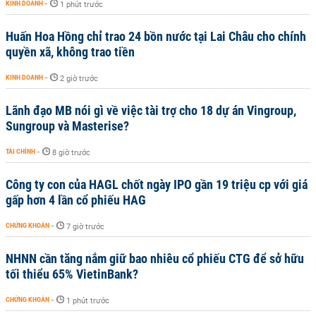
KINH DOANH
-
1 phút trước
Huấn Hoa Hồng chỉ trao 24 bồn nước tại Lai Châu cho chính
quyền xã, không trao tiền
KINH DOANH
-
2 giờ trước
Lãnh đạo MB nói gì về việc tài trợ cho 18 dự án Vingroup,
Sungroup và Masterise?
TÀI CHÍNH
-
8 giờ trước
Công ty con của HAGL chốt ngày IPO gần 19 triệu cp với giá
gấp hơn 4 lần cổ phiếu HAG
CHỨNG KHOÁN
-
7 giờ trước
NHNN cần tăng nắm giữ bao nhiêu cổ phiếu CTG để sở hữu
tối thiểu 65% VietinBank?
CHỨNG KHOÁN
-
1 phút trước