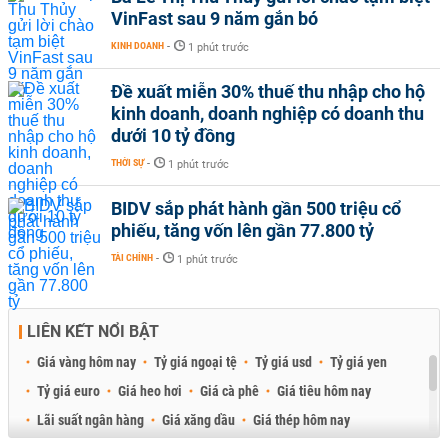
VinFast sau 9 năm gắn bó
KINH DOANH
-
1 phút trước
Đề xuất miễn 30% thuế thu nhập cho hộ
kinh doanh, doanh nghiệp có doanh thu
dưới 10 tỷ đồng
THỜI SỰ
-
1 phút trước
BIDV sắp phát hành gần 500 triệu cổ
phiếu, tăng vốn lên gần 77.800 tỷ
TÀI CHÍNH
-
1 phút trước
LIÊN KẾT NỔI BẬT
Giá vàng hôm nay
Tỷ giá ngoại tệ
Tỷ giá usd
Tỷ giá yen
Tỷ giá euro
Giá heo hơi
Giá cà phê
Giá tiêu hôm nay
Lãi suất ngân hàng
Giá xăng dầu
Giá thép hôm nay