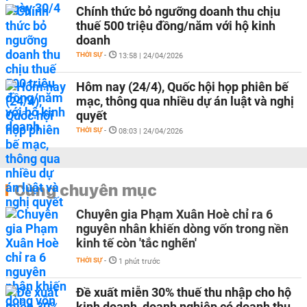
Chính thức bỏ ngưỡng doanh thu chịu
thuế 500 triệu đồng/năm với hộ kinh
doanh
THỜI SỰ
-
13:58 | 24/04/2026
Hôm nay (24/4), Quốc hội họp phiên bế
mạc, thông qua nhiều dự án luật và nghị
quyết
THỜI SỰ
-
08:03 | 24/04/2026
Cùng chuyên mục
Chuyên gia Phạm Xuân Hoè chỉ ra 6
nguyên nhân khiến dòng vốn trong nền
kinh tế còn 'tắc nghẽn'
THỜI SỰ
-
1 phút trước
Đề xuất miễn 30% thuế thu nhập cho hộ
kinh doanh, doanh nghiệp có doanh thu