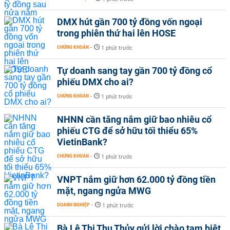
DMX hút gần 700 tỷ đồng vốn ngoại
trong phiên thứ hai lên HOSE
CHỨNG KHOÁN
-
1 phút trước
Tự doanh sang tay gần 700 tỷ đồng cổ
phiếu DMX cho ai?
CHỨNG KHOÁN
-
1 phút trước
NHNN cần tăng nắm giữ bao nhiêu cổ
phiếu CTG để sở hữu tối thiểu 65%
VietinBank?
CHỨNG KHOÁN
-
1 phút trước
VNPT nắm giữ hơn 62.000 tỷ đồng tiền
mặt, ngang ngửa MWG
DOANH NGHIỆP
-
1 phút trước
Bà Lê Thị Thu Thủy gửi lời chào tạm biệt