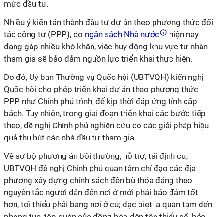
mức đầu tư.
Nhiều ý kiến tán thành đầu tư dự án theo phương thức đối
tác công tư (PPP), do
ngân sách Nhà nước
hiện nay
đang gặp nhiều khó khăn, việc huy động khu vực tư nhân
tham gia sẽ bảo đảm nguồn lực triển khai thực hiện.
Do đó, Uỷ ban Thường vụ Quốc hội (UBTVQH) kiến nghị
Quốc hội cho phép triển khai dự án theo phương thức
PPP như Chính phủ trình, để kịp thời đáp ứng tính cấp
bách. Tuy nhiên, trong giai đoạn triển khai các bước tiếp
theo, đề nghị Chính phủ nghiên cứu có các giải pháp hiệu
quả thu hút các nhà đầu tư tham gia.
Về sơ bộ phương án bồi thường, hỗ trợ, tái định cư,
UBTVQH đề nghị Chính phủ quan tâm chỉ đạo các địa
phương xây dựng chính sách đền bù thỏa đáng theo
nguyên tắc người dân đến nơi ở mới phải bảo đảm tốt
hơn, tối thiểu phải bằng nơi ở cũ; đặc biệt là quan tâm đến
phong tục, tập quán của đồng bào dân tộc thiểu số, bảo