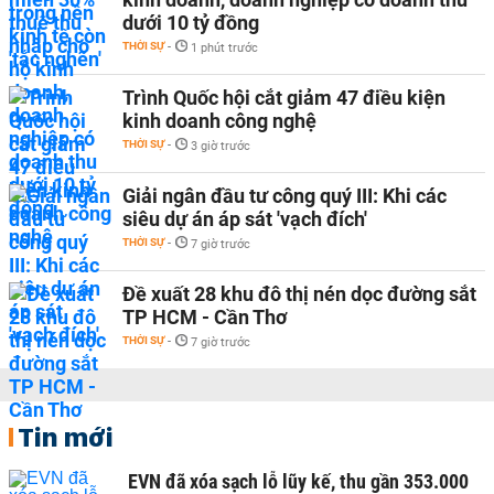
dưới 10 tỷ đồng
THỜI SỰ
-
1 phút trước
Trình Quốc hội cắt giảm 47 điều kiện
kinh doanh công nghệ
THỜI SỰ
-
3 giờ trước
Giải ngân đầu tư công quý III: Khi các
siêu dự án áp sát 'vạch đích'
THỜI SỰ
-
7 giờ trước
Đề xuất 28 khu đô thị nén dọc đường sắt
TP HCM - Cần Thơ
THỜI SỰ
-
7 giờ trước
Tin mới
EVN đã xóa sạch lỗ lũy kế, thu gần 353.000