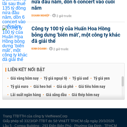
nửa đầu năm, dồn 6 concert vào cuối
năm
DOANH NGHIỆP
-
2 giờ trước
Công ty 100 tỷ của Huấn Hoa Hồng
bỗng dưng ‘biến mất’, một công ty khác
đã giải thể
KINH DOANH
-
2 giờ trước
LIÊN KẾT NỔI BẬT
Giá vàng hôm nay
Tỷ giá ngoại tệ
Tỷ giá usd
Tỷ giá yen
Tỷ giá euro
Giá heo hơi
Giá cà phê
Giá tiêu hôm nay
Lãi suất ngân hàng
Giá xăng dầu
Giá thép hôm nay
Giá sầu riêng
Giá thịt heo
Giá gạo
Giá cao su
Best Retail Brokers
Diễn đàn đầu tư Việt Nam 2026
Trang TTĐTTH của công ty VietNewsCorp
Giấy phép số 3323/GP-TTĐT do Sở VH&TT TP.HCM cấp ngày 20/3/2026
Lầu 5 - Compa Building - 293 Điện Biên Phủ - Phường Gia Định - TP.HCM