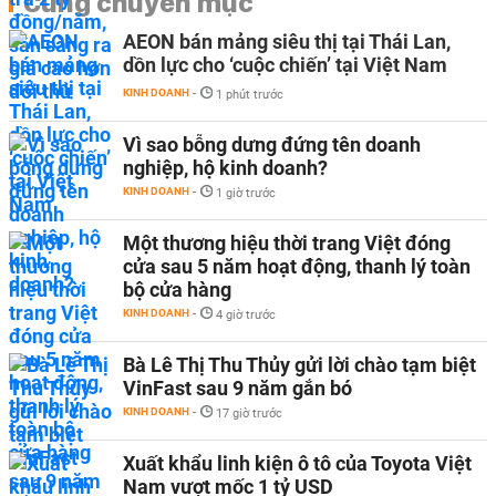
Cùng chuyên mục
AEON bán mảng siêu thị tại Thái Lan,
dồn lực cho ‘cuộc chiến’ tại Việt Nam
KINH DOANH
-
1 phút trước
Vì sao bỗng dưng đứng tên doanh
nghiệp, hộ kinh doanh?
KINH DOANH
-
1 giờ trước
Một thương hiệu thời trang Việt đóng
cửa sau 5 năm hoạt động, thanh lý toàn
bộ cửa hàng
KINH DOANH
-
4 giờ trước
Bà Lê Thị Thu Thủy gửi lời chào tạm biệt
VinFast sau 9 năm gắn bó
KINH DOANH
-
17 giờ trước
Xuất khẩu linh kiện ô tô của Toyota Việt
Nam vượt mốc 1 tỷ USD