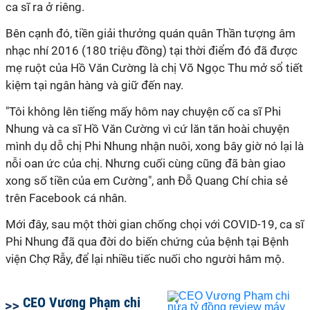
ca sĩ ra ở riêng.
Bên cạnh đó, tiền giải thưởng quán quân Thần tượng âm
nhạc nhí 2016 (180 triệu đồng) tại thời điểm đó đã được
mẹ ruột của Hồ Văn Cường là chị Võ Ngọc Thu mở sổ tiết
kiệm tại ngân hàng và giữ đến nay.
"Tôi không lên tiếng mấy hôm nay chuyện cố ca sĩ Phi
Nhung và ca sĩ Hồ Văn Cường vì cứ lăn tăn hoài chuyện
mình dụ dỗ chị Phi Nhung nhận nuôi, xong bây giờ nó lại là
nỗi oan ức của chị. Nhưng cuối cùng cũng đã bàn giao
xong số tiền của em Cường", anh Đỗ Quang Chí chia sẻ
trên Facebook cá nhân.
Mới đây, sau một thời gian chống chọi với COVID-19, ca sĩ
Phi Nhung đã qua đời do biến chứng của bệnh tại Bệnh
viện Chợ Rẫy, để lại nhiều tiếc nuối cho người hâm mộ.
CEO Vương Phạm chi