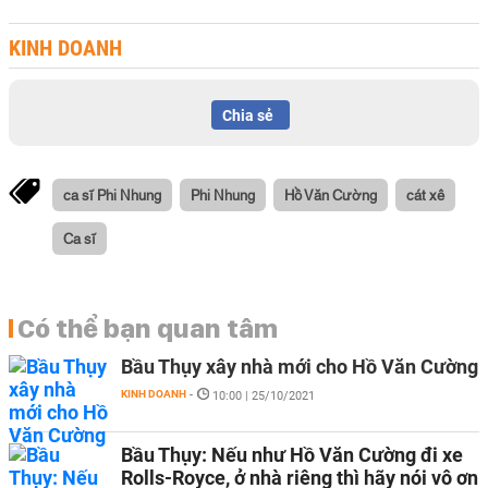
KINH DOANH
Chia sẻ
ca sĩ Phi Nhung
Phi Nhung
Hồ Văn Cường
cát xê
Ca sĩ
Có thể bạn quan tâm
Bầu Thụy xây nhà mới cho Hồ Văn Cường
KINH DOANH
-
10:00 | 25/10/2021
Bầu Thụy: Nếu như Hồ Văn Cường đi xe
Rolls-Royce, ở nhà riêng thì hãy nói vô ơn