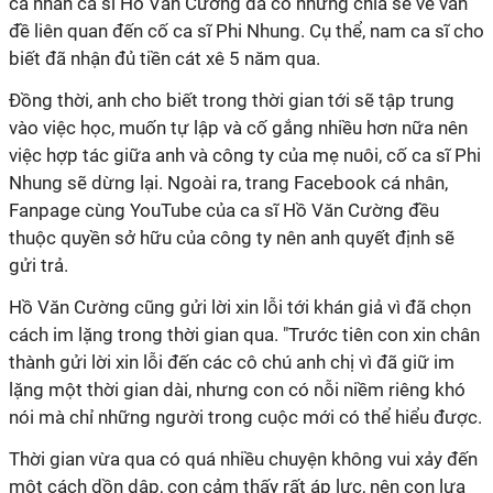
cá nhân ca sĩ Hồ Văn Cường đã có những chia sẻ về vấn
đề liên quan đến cố ca sĩ Phi Nhung. Cụ thể, nam ca sĩ cho
biết đã nhận đủ tiền cát xê 5 năm qua.
Đồng thời, anh cho biết trong thời gian tới sẽ tập trung
vào việc học, muốn tự lập và cố gắng nhiều hơn nữa nên
việc hợp tác giữa anh và công ty của mẹ nuôi, cố ca sĩ Phi
Nhung sẽ dừng lại. Ngoài ra, trang Facebook cá nhân,
Fanpage cùng YouTube của ca sĩ Hồ Văn Cường đều
thuộc quyền sở hữu của công ty nên anh quyết định sẽ
gửi trả.
Hồ Văn Cường cũng gửi lời xin lỗi tới khán giả vì đã chọn
cách im lặng trong thời gian qua. "Trước tiên con xin chân
thành gửi lời xin lỗi đến các cô chú anh chị vì đã giữ im
lặng một thời gian dài, nhưng con có nỗi niềm riêng khó
nói mà chỉ những người trong cuộc mới có thể hiểu được.
Thời gian vừa qua có quá nhiều chuyện không vui xảy đến
một cách dồn dập, con cảm thấy rất áp lực, nên con lựa