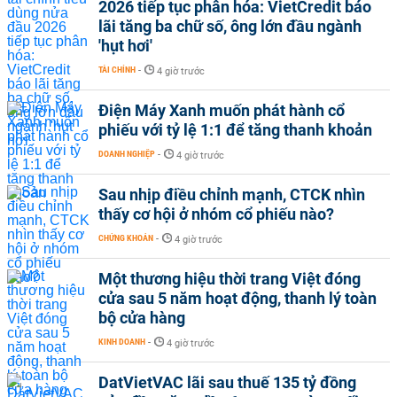
2026 tiếp tục phân hóa: VietCredit báo
lãi tăng ba chữ số, ông lớn đầu ngành
'hụt hơi'
TÀI CHÍNH
-
4 giờ trước
Điện Máy Xanh muốn phát hành cổ
phiếu với tỷ lệ 1:1 để tăng thanh khoản
DOANH NGHIỆP
-
4 giờ trước
Sau nhịp điều chỉnh mạnh, CTCK nhìn
thấy cơ hội ở nhóm cổ phiếu nào?
CHỨNG KHOÁN
-
4 giờ trước
Một thương hiệu thời trang Việt đóng
cửa sau 5 năm hoạt động, thanh lý toàn
bộ cửa hàng
KINH DOANH
-
4 giờ trước
DatVietVAC lãi sau thuế 135 tỷ đồng