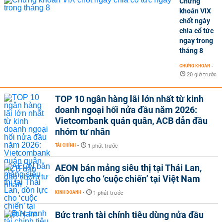
Chứng
khoán VIX
chốt ngày
chia cổ tức
ngay trong
tháng 8
CHỨNG KHOÁN
-
20 giờ trước
TOP 10 ngân hàng lãi lớn nhất từ kinh
doanh ngoại hối nửa đầu năm 2026:
Vietcombank quán quân, ACB dẫn đầu
nhóm tư nhân
TÀI CHÍNH
-
1 phút trước
AEON bán mảng siêu thị tại Thái Lan,
dồn lực cho ‘cuộc chiến’ tại Việt Nam
KINH DOANH
-
1 phút trước
Bức tranh tài chính tiêu dùng nửa đầu