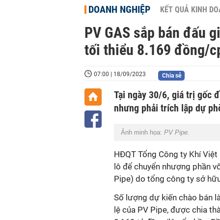
DOANH NGHIỆP
KẾT QUẢ KINH D
PV GAS sắp bán đấu gia
tối thiểu 8.169 đồng/c
07:00 | 18/09/2023
Chia sẻ
Tại ngày 30/6, giá trị gố
nhưng phải trích lập dự ph
Ảnh minh họa:
PV Pipe.
HĐQT Tổng Công ty Khí Việt
lô để chuyển nhượng phần v
Pipe) do tổng công ty sở hữ
Số lượng dự kiến chào bán la
lệ của PV Pipe, được chia thà