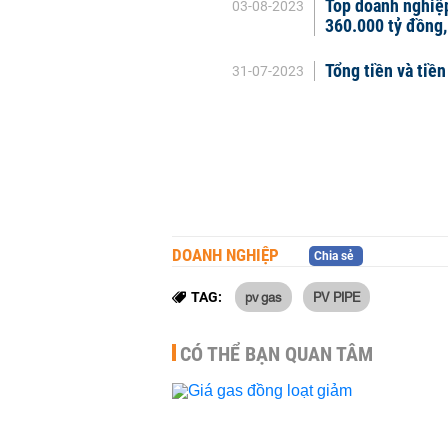
Top doanh nghiệp
03-08-2023
360.000 tỷ đồng,
Tổng tiền và tiề
31-07-2023
DOANH NGHIỆP
Chia sẻ
pv gas
PV PIPE
TAG:
CÓ THỂ BẠN QUAN TÂM