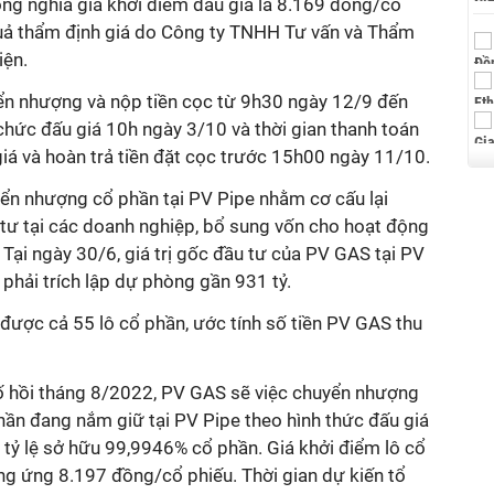
g nghĩa giá khởi điểm đấu giá là 8.169 đồng/cổ
quả thẩm định giá do Công ty TNHH Tư vấn và Thẩm
ện.
ển nhượng và nộp tiền cọc từ 9h30 ngày 12/9 đến
chức đấu giá 10h ngày 3/10 và thời gian thanh toán
 và hoàn trả tiền đặt cọc trước 15h00 ngày 11/10.
n nhượng cổ phần tại PV Pipe nhằm cơ cấu lại
 tư tại các doanh nghiệp, bổ sung vốn cho hoạt động
ại ngày 30/6, giá trị gốc đầu tư của PV GAS tại PV
hải trích lập dự phòng gần 931 tỷ.
ược cả 55 lô cổ phần, ước tính số tiền PV GAS thu
́ hồi tháng 8/2022, PV GAS sẽ việc chuyển nhượng
hần đang nắm giữ tại PV Pipe theo hình thức đấu giá
 tỷ lệ sở hữu 99,9946% cổ phần. Giá khởi điểm lô cổ
ng ứng 8.197 đồng/cổ phiếu. Thời gian dự kiến tổ