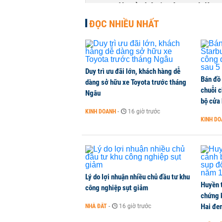
Con dâu tỷ phú Hồ Hùng Anh làm 
DOANH NGHIỆP
-
4 giờ trước
ĐỌC NHIỀU NHẤT
Duy trì ưu đãi lớn, khách hàng dễ
Bán đồ
dàng sở hữu xe Toyota trước tháng
chuỗi 
Ngâu
bộ cửa
KINH DOANH
-
16 giờ trước
KINH D
Lý do lợi nhuận nhiều chủ đầu tư khu
Huyền 
công nghiệp sụt giảm
chứng 
Hai đe
NHÀ ĐẤT
-
16 giờ trước