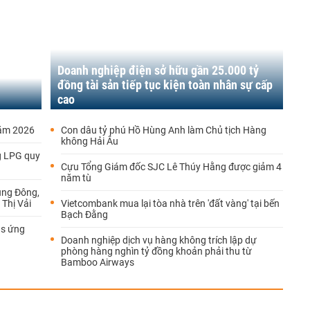
Doanh nghiệp điện sở hữu gần 25.000 tỷ
đồng tài sản tiếp tục kiện toàn nhân sự cấp
cao
năm 2026
Con dâu tỷ phú Hồ Hùng Anh làm Chủ tịch Hàng
không Hải Âu
g LPG quy
Cựu Tổng Giám đốc SJC Lê Thúy Hằng được giảm 4
năm tù
ung Đông,
Thị Vải
Vietcombank mua lại tòa nhà trên 'đất vàng' tại bến
Bạch Đằng
as ứng
Doanh nghiệp dịch vụ hàng không trích lập dự
phòng hàng nghìn tỷ đồng khoản phải thu từ
Bamboo Airways