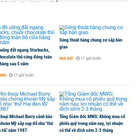
Chủ tịch Hàng không Hải Âu
Sóng thoát hàng chung cư sắp bàn
giao
 uống đắt ngang Starbucks,
chocolate thủ công đóng toàn
NHÀ ĐẤT
-
17 giờ trước
 hàng sau 5 năm
OANH
-
17 giờ trước
thoại Michael Burry cảnh báo
Tổng Giám đốc MWG: Không mua cổ
khoán Mỹ sắp sụp đổ như ‘thứ
phiếu quỹ trong năm nay, lợi nhuận
n tối’ năm 1987
có thể về đích sớm 2-3 tháng