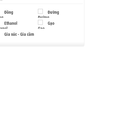
Đồng
Đường
Ethanol
Gạo
Gia súc - Gia cầm
Giấy
Gỗ
Hạt điều
Hồ tiêu - Hạt tiêu
Khí đốt
Kim loại khác
Mắc ca
Muối
Ngũ cốc
Nhựa - Hạt nhựa
Palladium
Phân bón