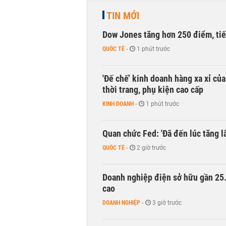
TIN MỚI
Dow Jones tăng hơn 250 điểm, tiếp
QUỐC TẾ
-
1 phút trước
'Đế chế’ kinh doanh hàng xa xỉ củ
thời trang, phụ kiện cao cấp
KINH DOANH
-
1 phút trước
Quan chức Fed: 'Đã đến lúc tăng lã
QUỐC TẾ
-
2 giờ trước
Doanh nghiệp điện sở hữu gần 25.0
cao
DOANH NGHIỆP
-
3 giờ trước