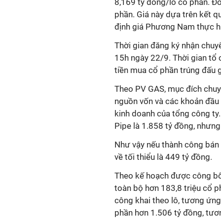
8,169 tỷ đồng/lô cổ phần. Đồn
phần. Giá này dựa trên kết 
định giá Phương Nam thực hi
Thời gian đăng ký nhận chuy
15h ngày 22/9. Thời gian tổ 
tiền mua cổ phần trúng đấu giá
Theo PV GAS, mục đích chuyể
nguồn vốn và các khoản đầu
kinh doanh của tổng công ty. T
Pipe là 1.858 tỷ đồng, nhưng p
Như vậy nếu thành công bán đ
về tối thiểu là 449 tỷ đồng.
Theo kế hoạch được công bô
toàn bộ hơn 183,8 triệu cổ p
công khai theo lô, tương ứng
phần hơn 1.506 tỷ đồng, tươ