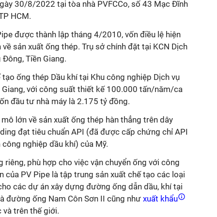
ngày 30/8/2022 tại tòa nhà PVFCCo, số 43 Mạc Đĩnh
 TP HCM.
Pipe được thành lập tháng 4/2010, vốn điều lệ hiện
 về sản xuất ống thép. Trụ sở chính đặt tại KCN Dịch
ng Đông, Tiền Giang.
tạo ống thép Dầu khí tại Khu công nghiệp Dịch vụ
ền Giang, với công suất thiết kế 100.000 tấn/năm/ca
vốn đầu tư nhà máy là 2.175 tỷ đồng.
mô lớn về sản xuất ống thép hàn thẳng trên dây
ding đạt tiêu chuẩn API (đã được cấp chứng chỉ API
 công nghiệp dầu khí) của Mỹ.
 riêng, phù hợp cho việc vận chuyển ống với công
ển của PV Pipe là tập trung sản xuất chế tạo các loại
cho các dự án xây dựng đường ống dẫn dầu, khí tại
và đường ống Nam Côn Sơn II cũng như
xuất khẩu
và trên thế giới.