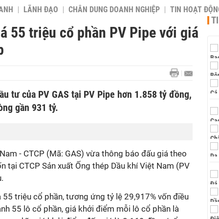
OANH
LÃNH ĐẠO
CHÂN DUNG DOANH NGHIỆP
TIN HOẠT ĐỘN
T
́ 55 triệu cổ phần PV Pipe với giá
p
c đầu tư của PV GAS tại PV Pipe hơn 1.858 tỷ đồng,
òng gần 931 tỷ.
 Nam - CTCP (Mã: GAS) vừa thông báo đấu giá theo
ốn tại CTCP
Sản xuất Ống thép Dầu khí Việt Nam
(PV
u.
̀ 55 triệu cổ phần, tương ứng tỷ lệ 29,917% vốn điều
nh 55 lô cổ phần, giá khởi điểm mỗi lô cổ phần là