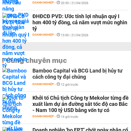
DOANH NGHIỆP
-
20:30 | 21/04/2026
ĐHĐCĐ PVD: Ước tính lợi nhuận quý I
hơn 400 tỷ đồng, cả năm vượt mức nghìn
tỷ
DOANH NGHIỆP
-
13:00 | 21/04/2026
Cùng chuyên mục
Bamboo Capital và BCG Land bị hủy tư
cách công ty đại chúng
DOANH NGHIỆP
-
12 giờ trước
Khởi tố Chủ tịch Công ty Mekolor từng đề
xuất làm dự án đường sắt tốc độ cao Bắc
- Nam 100 tỷ USD bằng vốn tự có
DOANH NGHIỆP
-
14 giờ trước
Doanh nghiệp 'họ FPT' chốt ngày nhận cổ