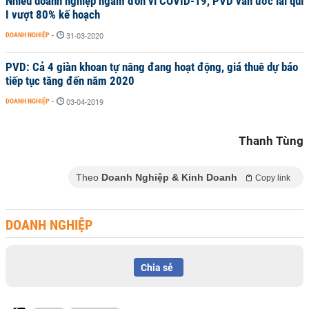
Nhiều doanh nghiệp ngấm đòn vì COVID-19, PVD vẫn ước lãi quí
I vượt 80% kế hoạch
DOANH NGHIỆP
-
31-03-2020
PVD: Cả 4 giàn khoan tự nâng đang hoạt động, giá thuê dự báo
tiếp tục tăng đến năm 2020
DOANH NGHIỆP
-
03-04-2019
Thanh Tùng
Theo
Doanh Nghiệp & Kinh Doanh
Copy link
DOANH NGHIỆP
Chia sẻ