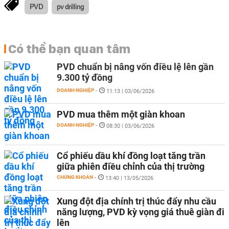
PVD
pv drilling
Có thể bạn quan tâm
PVD chuẩn bị nâng vốn điều lệ lên gần
9.300 tỷ đồng
DOANH NGHIỆP
-
11:13 | 03/06/2026
PVD mua thêm một giàn khoan
DOANH NGHIỆP
-
08:30 | 03/06/2026
Cổ phiếu dầu khí đồng loạt tăng trần
giữa phiên điều chỉnh của thị trường
CHỨNG KHOÁN
-
13:40 | 13/05/2026
Xung đột địa chính trị thúc đẩy nhu cầu
năng lượng, PVD kỳ vọng giá thuê giàn đi
lên