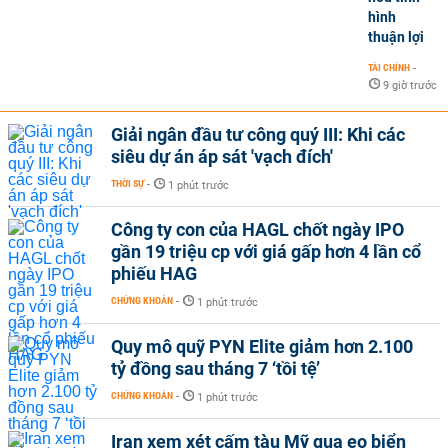
hình
thuận lợi
TÀI CHÍNH
-
9 giờ trước
Giải ngân đầu tư công quý III: Khi các
siêu dự án áp sát 'vạch đích'
THỜI SỰ
-
1 phút trước
Công ty con của HAGL chốt ngày IPO
gần 19 triệu cp với giá gấp hơn 4 lần cổ
phiếu HAG
CHỨNG KHOÁN
-
1 phút trước
Quy mô quỹ PYN Elite giảm hơn 2.100
tỷ đồng sau tháng 7 ‘tồi tệ’
CHỨNG KHOÁN
-
1 phút trước
Iran xem xét cấm tàu Mỹ qua eo biển