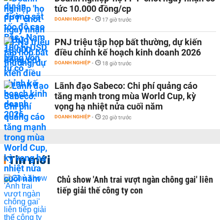
tức 10.000 đồng/cp
DOANH NGHIỆP
-
17 giờ trước
PNJ triệu tập họp bất thường, dự kiến
điều chỉnh kế hoạch kinh doanh 2026
DOANH NGHIỆP
-
18 giờ trước
Lãnh đạo Sabeco: Chi phí quảng cáo
tăng mạnh trong mùa World Cup, kỳ
vọng hạ nhiệt nửa cuối năm
DOANH NGHIỆP
-
20 giờ trước
Tin mới
Chủ show 'Anh trai vượt ngàn chông gai' liên
tiếp giải thế công ty con