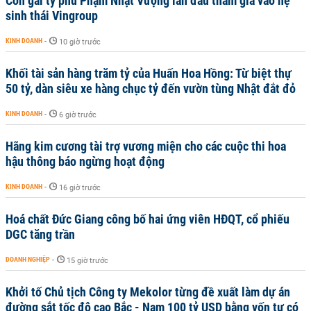
Con gái tỷ phú Phạm Nhật Vượng lần đầu tham gia vào hệ
sinh thái Vingroup
KINH DOANH
-
10 giờ trước
Khối tài sản hàng trăm tỷ của Huấn Hoa Hồng: Từ biệt thự
50 tỷ, dàn siêu xe hàng chục tỷ đến vườn tùng Nhật đắt đỏ
KINH DOANH
-
6 giờ trước
Hãng kim cương tài trợ vương miện cho các cuộc thi hoa
hậu thông báo ngừng hoạt động
KINH DOANH
-
16 giờ trước
Hoá chất Đức Giang công bố hai ứng viên HĐQT, cổ phiếu
DGC tăng trần
DOANH NGHIỆP
-
15 giờ trước
Khởi tố Chủ tịch Công ty Mekolor từng đề xuất làm dự án
đường sắt tốc độ cao Bắc - Nam 100 tỷ USD bằng vốn tự có