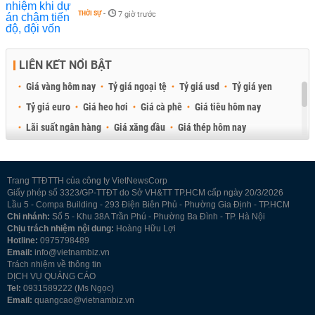
THỜI SỰ
-
7 giờ trước
LIÊN KẾT NỔI BẬT
Giá vàng hôm nay
Tỷ giá ngoại tệ
Tỷ giá usd
Tỷ giá yen
Tỷ giá euro
Giá heo hơi
Giá cà phê
Giá tiêu hôm nay
Lãi suất ngân hàng
Giá xăng dầu
Giá thép hôm nay
Giá sầu riêng
Giá thịt heo
Giá gạo
Giá cao su
Best Retail Brokers
Diễn đàn đầu tư Việt Nam 2026
Trang TTĐTTH của công ty VietNewsCorp
Giấy phép số 3323/GP-TTĐT do Sở VH&TT TP.HCM cấp ngày 20/3/2026
Lầu 5 - Compa Building - 293 Điện Biên Phủ - Phường Gia Định - TP.HCM
Chi nhánh:
Số 5 - Khu 38A Trần Phú - Phường Ba Đình - TP. Hà Nội
Chịu trách nhiệm nội dung:
Hoàng Hữu Lợi
Hotline:
0975798489
Email:
info@vietnambiz.vn
Trách nhiệm về thông tin
DỊCH VỤ QUẢNG CÁO
Tel:
0931589222 (Ms Ngọc)
Email:
quangcao@vietnambiz.vn