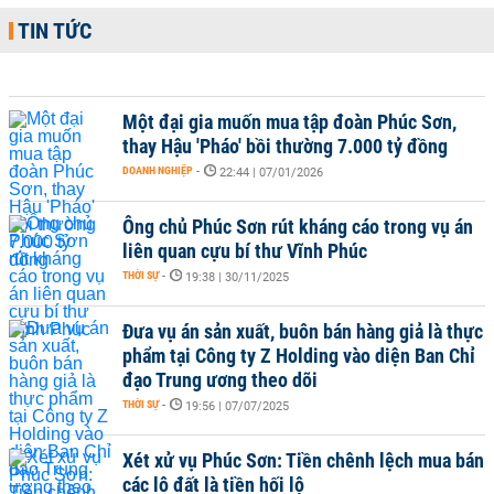
TIN TỨC
Một đại gia muốn mua tập đoàn Phúc Sơn,
thay Hậu 'Pháo' bồi thường 7.000 tỷ đồng
DOANH NGHIỆP
-
22:44 | 07/01/2026
Ông chủ Phúc Sơn rút kháng cáo trong vụ án
liên quan cựu bí thư Vĩnh Phúc
THỜI SỰ
-
19:38 | 30/11/2025
Đưa vụ án sản xuất, buôn bán hàng giả là thực
phẩm tại Công ty Z Holding vào diện Ban Chỉ
đạo Trung ương theo dõi
THỜI SỰ
-
19:56 | 07/07/2025
Xét xử vụ Phúc Sơn: Tiền chênh lệch mua bán
các lô đất là tiền hối lộ