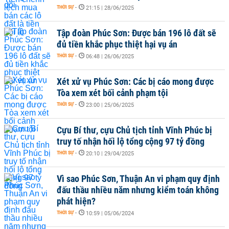
THỜI SỰ
-
21:15 | 28/06/2025
Tập đoàn Phúc Sơn: Được bán 196 lô đất sẽ
đủ tiền khắc phục thiệt hại vụ án
THỜI SỰ
-
06:48 | 26/06/2025
Xét xử vụ Phúc Sơn: Các bị cáo mong được
Tòa xem xét bối cảnh phạm tội
THỜI SỰ
-
23:00 | 25/06/2025
Cựu Bí thư, cựu Chủ tịch tỉnh Vĩnh Phúc bị
truy tố nhận hối lộ tổng cộng 97 tỷ đồng
THỜI SỰ
-
20:10 | 29/04/2025
Vì sao Phúc Sơn, Thuận An vi phạm quy định
đấu thầu nhiều năm nhưng kiểm toán không
phát hiện?
THỜI SỰ
-
10:59 | 05/06/2024