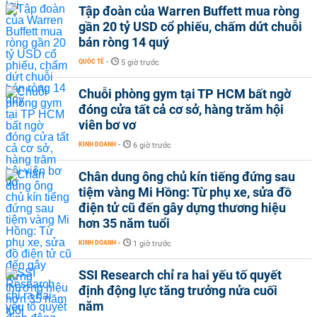
Tập đoàn của Warren Buffett mua ròng
gần 20 tỷ USD cổ phiếu, chấm dứt chuỗi
bán ròng 14 quý
QUỐC TẾ
-
5 giờ trước
Chuỗi phòng gym tại TP HCM bất ngờ
đóng cửa tất cả cơ sở, hàng trăm hội
viên bơ vơ
KINH DOANH
-
6 giờ trước
Chân dung ông chủ kín tiếng đứng sau
tiệm vàng Mi Hồng: Từ phụ xe, sửa đồ
điện tử cũ đến gây dựng thương hiệu
hơn 35 năm tuổi
KINH DOANH
-
1 giờ trước
SSI Research chỉ ra hai yếu tố quyết
định động lực tăng trưởng nửa cuối
năm