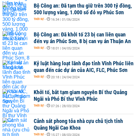
Bộ Công an: Đã tạm thu giữ trên 300 tỷ đồng,
500 lượng vàng, 1.000 sổ đỏ vụ Phúc Sơn
THỜI SỰ
-
16:34 | 01/06/2024
Bộ Công an: Đã khởi tố 23 bị can liên quan
đến vụ án Phúc Sơn, 8 bị can vụ án Thuận An
THỜI SỰ
-
18:01 | 04/05/2024
Kỷ luật hàng loạt lãnh đạo tỉnh Vĩnh Phúc liên
quan đến các dự án của AIC, FLC, Phúc Sơn
THỜI SỰ
-
20:18 | 24/04/2024
Khởi tố, bắt tạm giam nguyên Bí thư Quảng
Ngãi và Phó Bí thư Vĩnh Phúc
THỜI SỰ
-
07:26 | 28/03/2024
Cảnh sát phong tỏa nhà cựu chủ tịch tỉnh
Quảng Ngãi Cao Khoa
THỜI SỰ
-
15:27 | 08/03/2024