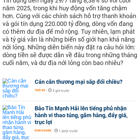
Tín dụng đến ngày 29/7 tăng 8,38% so với cuối
năm 2025, trong khi huy động vốn tăng chậm
hơn. Cùng với các chính sách hỗ trợ thanh khoản
và gói tín dụng 220.000 tỷ đồng, dòng vốn đang
có thêm dư địa để mở rộng. Tuy nhiên, lạm phát
và tỷ giá vẫn là những biến số giới hạn khả năng
nới lỏng. Những diễn biến này đặt ra câu hỏi lớn:
dòng tiền sẽ được dẫn về đâu trong những tháng
cuối năm, và dư địa nới lỏng còn bao nhiêu?
Cán cân thương mại sắp đổi chiều?
THỜI SỰ
-
3 giờ trước
Bảo Tín Mạnh Hải lên tiếng phủ nhận
hành vi thao túng, găm hàng, đẩy giá,
trục lợi
KINH DOANH
-
1 phút trước