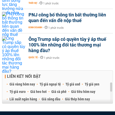
THỜI SỰ
-
1 phút trước
PNJ công bố thông tin bất thường liên
quan đến vấn đề nộp thuế
KINH DOANH
-
1 phút trước
Ông Trump sắp có quyền tùy ý áp thuế
100% lên những đối tác thương mại
hàng đầu?
QUỐC TẾ
-
1 phút trước
LIÊN KẾT NỔI BẬT
Giá vàng hôm nay
Tỷ giá ngoại tệ
Tỷ giá usd
Tỷ giá yen
Tỷ giá euro
Giá heo hơi
Giá cà phê
Giá tiêu hôm nay
Lãi suất ngân hàng
Giá xăng dầu
Giá thép hôm nay
Giá sầu riêng
Giá thịt heo
Giá gạo
Giá cao su
Best Retail Brokers
Diễn đàn đầu tư Việt Nam 2026