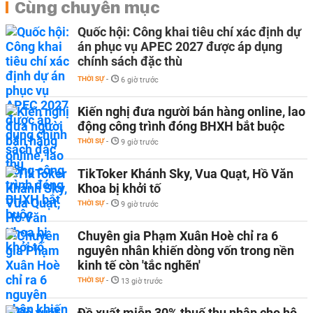
Cùng chuyên mục
Quốc hội: Công khai tiêu chí xác định dự
án phục vụ APEC 2027 được áp dụng
chính sách đặc thù
THỜI SỰ
-
6 giờ trước
Kiến nghị đưa người bán hàng online, lao
động công trình đóng BHXH bắt buộc
THỜI SỰ
-
9 giờ trước
TikToker Khánh Sky, Vua Quạt, Hồ Văn
Khoa bị khởi tố
THỜI SỰ
-
9 giờ trước
Chuyên gia Phạm Xuân Hoè chỉ ra 6
nguyên nhân khiến dòng vốn trong nền
kinh tế còn 'tắc nghẽn'
THỜI SỰ
-
13 giờ trước
Đề xuất miễn 30% thuế thu nhập cho hộ