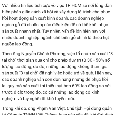
Với nhiều tín liệu tích cực về việc TP HCM sẽ nới lỏng dần
biện pháp giãn cách xã hội và xây dựng lộ trình cho phục
hồi hoạt động sản xuất kinh doanh, các doanh nghiệp
ngành gỗ đã chuẩn bị các điều kiện để có thể khôi phục
sản xuất nhanh nhất. Tuy nhiên, vấn đề lớn hiện nay với
nhiều doanh nghiệp ngành chế biến gỗ chính là thiếu hụt
nguồn lao động.
Theo ông Nguyễn Chánh Phương, việc tổ chức sản xuất "3
tại chỗ" thời gian qua chỉ cho phép duy trì từ 30 - 50% số
lượng lao động, do đó, những lao động không tham gia
sản xuất "3 tại chỗ" đã nghỉ việc hoặc trở về quê. Hiện nay,
các doanh nghiệp vẫn còn đơn hàng nhưng để phục hồi
lại quy mô sản xuất thì thiếu hụt hơn 60% lao động so với
trước dịch; trong đó, có cả những lao động có kinh
nghiệm và tay nghề rất khó tuyển mới.
Trong khi đó, ông Phạm Văn Việt, Chủ tịch Hội đồng quản
trị Công ty TNHH Việt Thắng Jean nêu vấn đề, khi đợt dịch