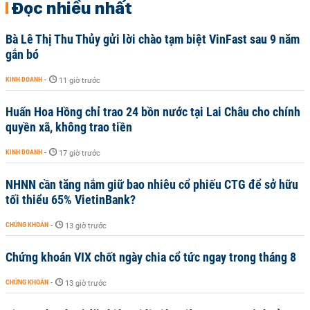
Đọc nhiều nhất
Bà Lê Thị Thu Thủy gửi lời chào tạm biệt VinFast sau 9 năm
gắn bó
KINH DOANH
-
11 giờ trước
Huấn Hoa Hồng chỉ trao 24 bồn nước tại Lai Châu cho chính
quyền xã, không trao tiền
KINH DOANH
-
17 giờ trước
NHNN cần tăng nắm giữ bao nhiêu cổ phiếu CTG để sở hữu
tối thiểu 65% VietinBank?
CHỨNG KHOÁN
-
13 giờ trước
Chứng khoán VIX chốt ngày chia cổ tức ngay trong tháng 8
CHỨNG KHOÁN
-
13 giờ trước