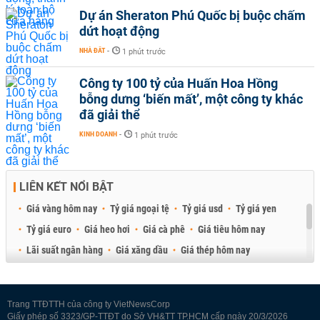
Dự án Sheraton Phú Quốc bị buộc chấm
dứt hoạt động
NHÀ ĐẤT
-
1 phút trước
Công ty 100 tỷ của Huấn Hoa Hồng
bỗng dưng ‘biến mất’, một công ty khác
đã giải thể
KINH DOANH
-
1 phút trước
LIÊN KẾT NỔI BẬT
Giá vàng hôm nay
Tỷ giá ngoại tệ
Tỷ giá usd
Tỷ giá yen
Tỷ giá euro
Giá heo hơi
Giá cà phê
Giá tiêu hôm nay
Lãi suất ngân hàng
Giá xăng dầu
Giá thép hôm nay
Giá sầu riêng
Giá thịt heo
Giá gạo
Giá cao su
Best Retail Brokers
Diễn đàn đầu tư Việt Nam 2026
Trang TTĐTTH của công ty VietNewsCorp
Giấy phép số 3323/GP-TTĐT do Sở VH&TT TP.HCM cấp ngày 20/3/2026