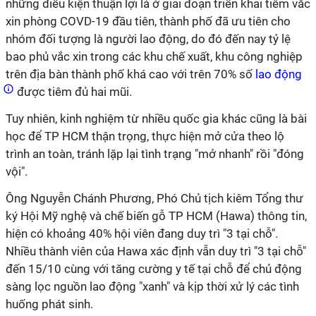
những điều kiện thuận lợi là ở giai đoạn triển khai tiêm vắc
xin phòng COVD-19 đầu tiên, thành phố đã ưu tiên cho
nhóm đối tượng là người lao động, do đó đến nay tỷ lệ
bao phủ vắc xin trong các khu chế xuất, khu công nghiệp
trên địa bàn thành phố khá cao với trên 70% số
lao động
được tiêm đủ hai mũi.
Tuy nhiên, kinh nghiệm từ nhiều quốc gia khác cũng là bài
học để TP HCM thận trọng, thực hiện mở cửa theo lộ
trình an toàn, tránh lặp lại tình trạng "mở nhanh" rồi "đóng
vội".
Ông Nguyễn Chánh Phương, Phó Chủ tịch kiêm Tổng thư
ký Hội Mỹ nghệ và chế biến gỗ TP HCM (Hawa) thông tin,
hiện có khoảng 40% hội viên đang duy trì "3 tại chỗ".
Nhiều thành viên của Hawa xác định vẫn duy trì "3 tại chỗ"
đến 15/10 cùng với tăng cường y tế tại chỗ để chủ động
sàng lọc nguồn lao động "xanh" và kịp thời xử lý các tình
huống phát sinh.