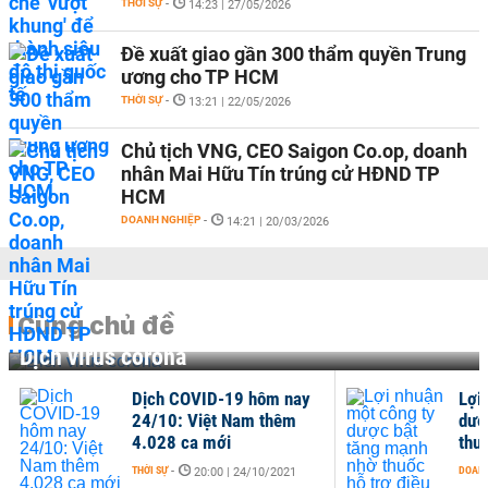
THỜI SỰ
-
14:23 | 27/05/2026
Đề xuất giao gần 300 thẩm quyền Trung
ương cho TP HCM
THỜI SỰ
-
13:21 | 22/05/2026
Chủ tịch VNG, CEO Saigon Co.op, doanh
nhân Mai Hữu Tín trúng cử HĐND TP
HCM
DOANH NGHIỆP
-
14:21 | 20/03/2026
Cùng chủ đề
Dịch virus corona
Dịch COVID-19 hôm nay
Lợi
24/10: Việt Nam thêm
dượ
4.028 ca mới
thuố
THỜI SỰ
-
DOANH
20:00 | 24/10/2021