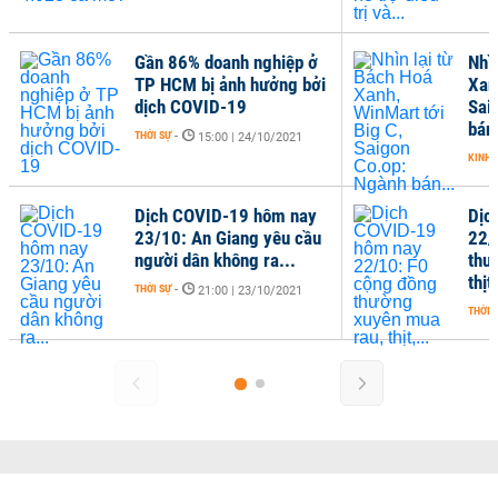
Gần 86% doanh nghiệp ở
Nhì
TP HCM bị ảnh hưởng bởi
Xan
dịch COVID-19
Sai
bán.
THỜI SỰ
-
15:00 | 24/10/2021
KINH 
Dịch COVID-19 hôm nay
Dịc
23/10: An Giang yêu cầu
22/
người dân không ra...
thư
thịt,
THỜI SỰ
-
21:00 | 23/10/2021
THỜI 