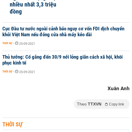
nhiều nhất 3,3 triệu
đồng
Cục Đầu tư nước ngoài cảnh báo nguy cơ vốn FDI dịch chuyển
khỏi Việt Nam nếu đóng cửa nhà máy kéo dài
THỜI SỰ
-
25-09-2021
Thủ tướng: Cố gắng đến 30/9 nới lỏng giãn cách xã hội, khôi
phục kinh tế
THỜI SỰ
-
25-09-2021
Xuân Anh
Theo
TTXVN
Copy link
THỜI SỰ