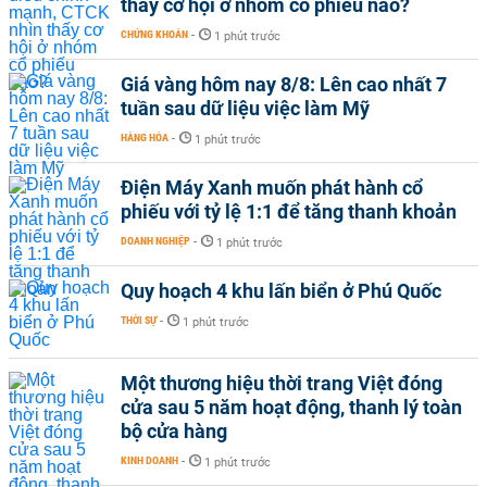
thấy cơ hội ở nhóm cổ phiếu nào?
CHỨNG KHOÁN
-
1 phút trước
Giá vàng hôm nay 8/8: Lên cao nhất 7
tuần sau dữ liệu việc làm Mỹ
HÀNG HÓA
-
1 phút trước
Điện Máy Xanh muốn phát hành cổ
phiếu với tỷ lệ 1:1 để tăng thanh khoản
DOANH NGHIỆP
-
1 phút trước
Quy hoạch 4 khu lấn biển ở Phú Quốc
THỜI SỰ
-
1 phút trước
Một thương hiệu thời trang Việt đóng
cửa sau 5 năm hoạt động, thanh lý toàn
bộ cửa hàng
KINH DOANH
-
1 phút trước