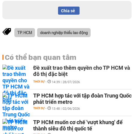
Chia sẻ
TP. HCM
doanh nghiệp thiếu lao động
Có thể bạn quan tâm
Đề xuất trao thêm quyền cho TP HCM và
đô thị đặc biệt
THỜI SỰ
-
14:39 | 28/07/2026
TP HCM hợp tác với tập đoàn Trung Quốc
phát triển metro
THỜI SỰ
-
13:48 | 02/06/2026
TP HCM muốn cơ chế 'vượt khung' để
thành siêu đô thị quốc tế