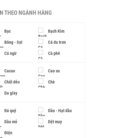
IN THEO NGÀNH HÀNG
Bạc
Bạch Kim
Bông - Sợi
Cá da trơn
Cá ngừ
Cà phê
Cacao
Cao su
Chất dẻo
Chè
Da giày
Đá quý
Dầu - Hạt dầu
Dầu mỏ
Dệt may
Điện