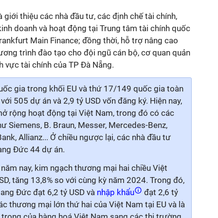
 giới thiệu các nhà đầu tư, các định chế tài chính,
kinh doanh và hoạt động tại Trung tâm tài chính quốc
rankfurt Main Finance; đồng thời, hỗ trợ nâng cao
hương trình đào tạo cho đội ngũ cán bộ, cơ quan quản
nh vực tài chính của TP Đà Nẵng.
ốc gia trong khối EU và thứ 17/149 quốc gia toàn
 với 505 dự án và 2,9 tỷ USD vốn đăng ký. Hiện nay,
ở rộng hoạt động tại Việt Nam, trong đó có các
hư Siemens, B. Braun, Messer, Mercedes-Benz,
ank, Allianz... Ở chiều ngược lại, các nhà đầu tư
ang Đức 44 dự án.
 năm nay, kim ngạch thương mại hai chiều Việt
USD, tăng 13,8% so với cùng kỳ năm 2024. Trong đó,
ang Đức đạt 6,2 tỷ USD và
nhập khẩu
đạt 2,6 tỷ
ác thương mại lớn thứ hai của Việt Nam tại EU và là
 trọng của hàng hoá Việt Nam sang các thị trường