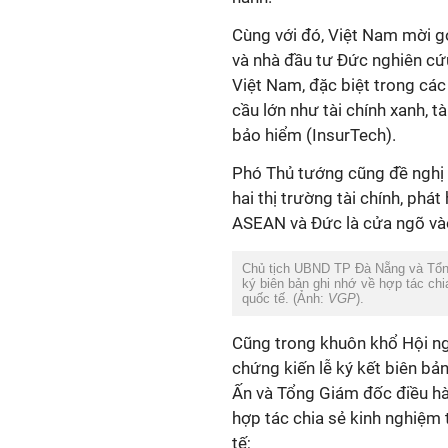
Cùng với đó, Việt Nam mời gọ
và nhà đầu tư Đức nghiên cứu
Việt Nam, đặc biệt trong cá
cầu lớn như tài chính xanh, t
bảo hiểm (InsurTech).
Phó Thủ tướng cũng đề nghị 
hai thị trường tài chính, phá
ASEAN và Đức là cửa ngõ vào
Chủ tịch UBND TP Đà Nẵng và Tổng
ký biên bản ghi nhớ về hợp tác chi
quốc tế. (Ảnh:
VGP
).
Cũng trong khuôn khổ Hội n
chứng kiến lễ ký kết biên b
Ấn và Tổng Giám đốc điều hà
hợp tác chia sẻ kinh nghiệm 
tế;