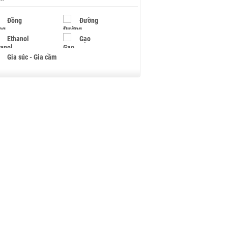
Đồng
Đường
Ethanol
Gạo
Gia súc - Gia cầm
Giấy
Gỗ
Hạt điều
Hồ tiêu - Hạt tiêu
Khí đốt
Kim loại khác
Mắc ca
Muối
Ngũ cốc
Nhựa - Hạt nhựa
Palladium
Phân bón