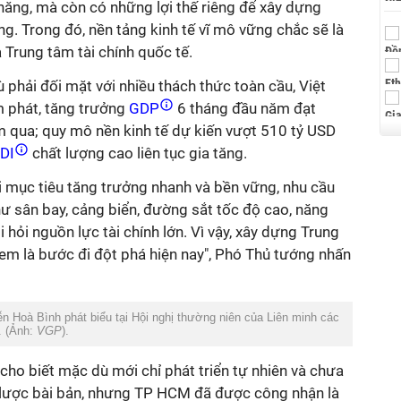
năng, mà còn có những lợi thế riêng để xây dựng
ng. Trong đó, nền tảng kinh tế vĩ mô vững chắc sẽ là
Trung tâm tài chính quốc tế.
 phải đối mặt với nhiều thách thức toàn cầu, Việt
 phát, tăng trưởng
GDP
6 tháng đầu năm đạt
m qua; quy mô nền kinh tế dự kiến vượt 510 tỷ USD
DI
chất lượng cao liên tục gia tăng.
i mục tiêu tăng trưởng nhanh và bền vững, nhu cầu
hư sân bay, cảng biển, đường sắt tốc độ cao, năng
i hỏi nguồn lực tài chính lớn. Vì vậy, xây dựng Trung
em là bước đi đột phá hiện nay", Phó Thủ tướng nhấn
Hoà Bình phát biểu tại Hội nghị thường niên của Liên minh các
i. (Ảnh:
VGP
).
ho biết mặc dù mới chỉ phát triển tự nhiên và chưa
 lược bài bản, nhưng TP HCM đã được công nhận là