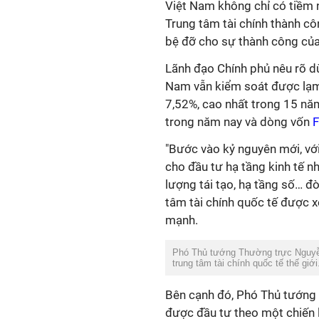
Việt Nam không chỉ có tiềm 
Trung tâm tài chính thành cô
bệ đỡ cho sự thành công của 
Lãnh đạo Chính phủ nêu rõ dù
Nam vẫn kiểm soát được lạm
7,52%, cao nhất trong 15 nă
trong năm nay và dòng vốn
F
"Bước vào kỷ nguyên mới, vớ
cho đầu tư hạ tầng kinh tế n
lượng tái tạo, hạ tầng số… đò
tâm tài chính quốc tế được x
mạnh.
Phó Thủ tướng Thường trực Nguyễn 
trung tâm tài chính quốc tế thế giớ
Bên cạnh đó, Phó Thủ tướng c
được đầu tư theo một chiến