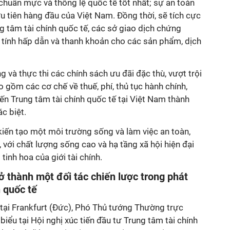
 chuẩn mực và thông lệ quốc tế tốt nhất; sự an toàn
ưu tiên hàng đầu của Việt Nam. Đồng thời, sẽ tích cực
ng tâm tài chính quốc tế, các sở giao dịch chứng
tính hấp dẫn và thanh khoản cho các sản phẩm, dịch
 và thực thi các chính sách ưu đãi đặc thù, vượt trội
o gồm các cơ chế về thuế, phí, thủ tục hành chính,
ến Trung tâm tài chính quốc tế tại Việt Nam thành
c biệt.
kiến tạo một môi trường sống và làm việc an toàn,
 với chất lượng sống cao và hạ tầng xã hội hiện đại
tinh hoa của giới tài chính.
 thành một đối tác chiến lược trong phát
h quốc tế
 tại Frankfurt (Đức), Phó Thủ tướng Thường trực
iểu tại Hội nghị xúc tiến đầu tư Trung tâm tài chính