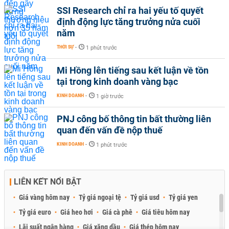
SSI Research chỉ ra hai yếu tố quyết
định động lực tăng trưởng nửa cuối
năm
THỜI SỰ
-
1 phút trước
Mi Hồng lên tiếng sau kết luận về tồn
tại trong kinh doanh vàng bạc
KINH DOANH
-
1 giờ trước
PNJ công bố thông tin bất thường liên
quan đến vấn đề nộp thuế
KINH DOANH
-
1 phút trước
LIÊN KẾT NỔI BẬT
Giá vàng hôm nay
Tỷ giá ngoại tệ
Tỷ giá usd
Tỷ giá yen
Tỷ giá euro
Giá heo hơi
Giá cà phê
Giá tiêu hôm nay
Lãi suất ngân hàng
Giá xăng dầu
Giá thép hôm nay