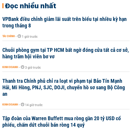
Đọc nhiều nhất
VPBank điều chỉnh giảm lãi suất trên biểu tại nhiều kỳ hạn
trong tháng 8
TÀI CHÍNH
-
1 giờ trước
Chuỗi phòng gym tại TP HCM bất ngờ đóng cửa tất cả cơ sở,
hàng trăm hội viên bơ vơ
KINH DOANH
-
3 giờ trước
Thanh tra Chính phủ chỉ ra loạt vi phạm tại Bảo Tín Mạnh
Hải, Mi Hồng, PNJ, SJC, DOJI, chuyển hồ sơ sang Bộ Công
an
KINH DOANH
-
14 giờ trước
Tập đoàn của Warren Buffett mua ròng gần 20 tỷ USD cổ
phiếu, chấm dứt chuỗi bán ròng 14 quý