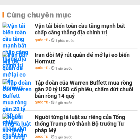
Cùng chuyên mục
Vận tải biển toàn cầu tăng mạnh bất
chấp căng thẳng địa chính trị
QUỐC TẾ
-
1 phút trước
Iran đòi Mỹ rút quân để mở lại eo biển
Hormuz
QUỐC TẾ
-
1 giờ trước
Tập đoàn của Warren Buffett mua ròng
gần 20 tỷ USD cổ phiếu, chấm dứt chuỗi
bán ròng 14 quý
QUỐC TẾ
-
2 giờ trước
Người từng là luật sư riêng của Tổng
thống Trump trở thành Bộ trưởng Tư
pháp Mỹ
QUỐC TẾ
-
2 giờ trước