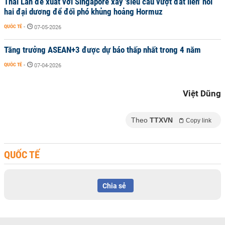
Thái Lan đề xuất với Singapore xây 'siêu cầu vượt đất liền' nối
hai đại dương để đối phó khủng hoảng Hormuz
QUỐC TẾ
-
07-05-2026
Tăng trưởng ASEAN+3 được dự báo thấp nhất trong 4 năm
QUỐC TẾ
-
07-04-2026
Việt Dũng
Theo
TTXVN
Copy link
QUỐC TẾ
Chia sẻ