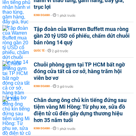
hành vi thao túng, găm hàng, đẩy giá,
trục lợi
KINH DOANH
-
1 phút trước
Tập đoàn của Warren Buffett mua ròng
gần 20 tỷ USD cổ phiếu, chấm dứt chuỗi
bán ròng 14 quý
QUỐC TẾ
-
2 giờ trước
Chuỗi phòng gym tại TP HCM bất ngờ
đóng cửa tất cả cơ sở, hàng trăm hội
viên bơ vơ
KINH DOANH
-
3 giờ trước
Chân dung ông chủ kín tiếng đứng sau
tiệm vàng Mi Hồng: Từ phụ xe, sửa đồ
điện tử cũ đến gây dựng thương hiệu
hơn 35 năm tuổi
KINH DOANH
-
1 phút trước