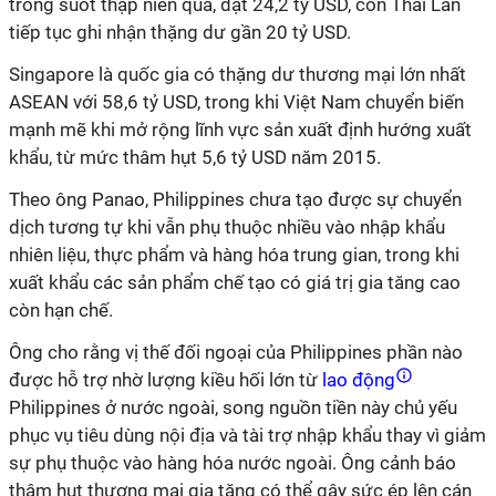
trong suốt thập niên qua, đạt 24,2 tỷ USD, còn Thái Lan
tiếp tục ghi nhận thặng dư gần 20 tỷ USD.
Singapore là quốc gia có thặng dư thương mại lớn nhất
ASEAN với 58,6 tỷ USD, trong khi Việt Nam chuyển biến
mạnh mẽ khi mở rộng lĩnh vực sản xuất định hướng xuất
khẩu, từ mức thâm hụt 5,6 tỷ USD năm 2015.
Theo ông Panao, Philippines chưa tạo được sự chuyển
dịch tương tự khi vẫn phụ thuộc nhiều vào nhập khẩu
nhiên liệu, thực phẩm và hàng hóa trung gian, trong khi
xuất khẩu các sản phẩm chế tạo có giá trị gia tăng cao
còn hạn chế.
Ông cho rằng vị thế đối ngoại của Philippines phần nào
được hỗ trợ nhờ lượng kiều hối lớn từ
lao động
Philippines ở nước ngoài, song nguồn tiền này chủ yếu
phục vụ tiêu dùng nội địa và tài trợ nhập khẩu thay vì giảm
sự phụ thuộc vào hàng hóa nước ngoài. Ông cảnh báo
thâm hụt thương mại gia tăng có thể gây sức ép lên cán