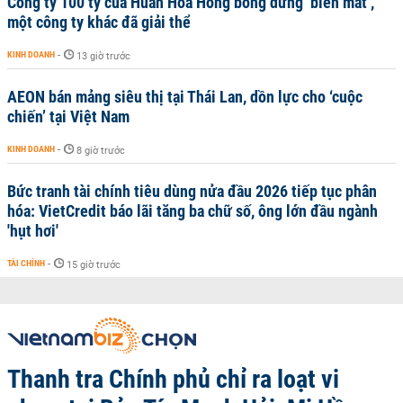
Công ty 100 tỷ của Huấn Hoa Hồng bỗng dưng ‘biến mất’,
một công ty khác đã giải thể
KINH DOANH
-
13 giờ trước
AEON bán mảng siêu thị tại Thái Lan, dồn lực cho ‘cuộc
chiến’ tại Việt Nam
KINH DOANH
-
8 giờ trước
Bức tranh tài chính tiêu dùng nửa đầu 2026 tiếp tục phân
hóa: VietCredit báo lãi tăng ba chữ số, ông lớn đầu ngành
'hụt hơi'
TÀI CHÍNH
-
15 giờ trước
Thanh tra Chính phủ chỉ ra loạt vi