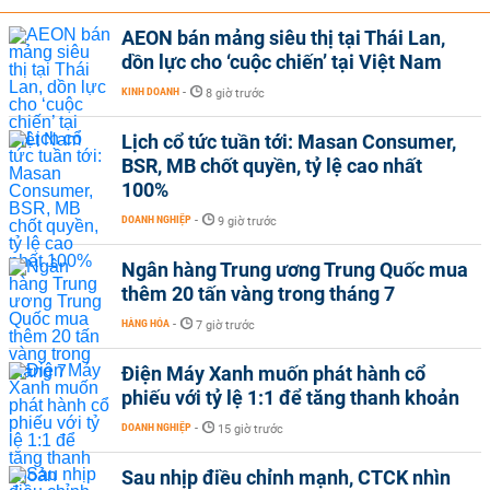
AEON bán mảng siêu thị tại Thái Lan,
dồn lực cho ‘cuộc chiến’ tại Việt Nam
KINH DOANH
-
8 giờ trước
Lịch cổ tức tuần tới: Masan Consumer,
BSR, MB chốt quyền, tỷ lệ cao nhất
100%
DOANH NGHIỆP
-
9 giờ trước
Ngân hàng Trung ương Trung Quốc mua
thêm 20 tấn vàng trong tháng 7
HÀNG HÓA
-
7 giờ trước
Điện Máy Xanh muốn phát hành cổ
phiếu với tỷ lệ 1:1 để tăng thanh khoản
DOANH NGHIỆP
-
15 giờ trước
Sau nhịp điều chỉnh mạnh, CTCK nhìn