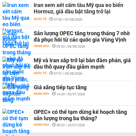
Iran xem xét cấm tàu Mỹ qua eo biển
Hormuz, giá dầu bật tăng trở lại
QUỐC TẾ
-
07:00 | 07/08/2026
Sản lượng OPEC tăng trong tháng 7 nhờ
đà phục hồi từ các quốc gia Vùng Vịnh
HÀNG HÓA
-
09:53 | 05/08/2026
Mỹ và Iran sắp trở lại bàn đàm phán, giá
dầu thô quay đầu giảm mạnh
QUỐC TẾ
-
07:01 | 03/08/2026
Giá xăng tiếp tục tăng
HÀNG HÓA
-
14:24 | 30/07/2026
OPEC+ có thể tạm dừng kế hoạch tăng
sản lượng trong ba tháng?
HÀNG HÓA
-
08:03 | 29/07/2026