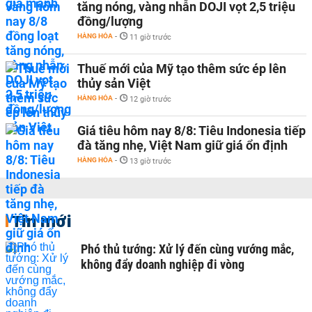
tăng nóng, vàng nhẫn DOJI vọt 2,5 triệu
đồng/lượng
HÀNG HÓA
-
11 giờ trước
Thuế mới của Mỹ tạo thêm sức ép lên
thủy sản Việt
HÀNG HÓA
-
12 giờ trước
Giá tiêu hôm nay 8/8: Tiêu Indonesia tiếp
đà tăng nhẹ, Việt Nam giữ giá ổn định
HÀNG HÓA
-
13 giờ trước
Tin mới
Phó thủ tướng: Xử lý đến cùng vướng mắc,
không đẩy doanh nghiệp đi vòng