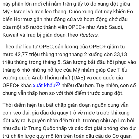
này phần lớn mới chỉ nằm trên giấy tờ do xung đột giữa
Mỹ - Israel và Iran leo thang. Cuộc xung đột này khiến Eo
biển Hormuz gần như đóng cửa và hoạt động chở dầu
của một số nước thành viên OPEC+ như Arab Saudi,
Kuwait và Iraq bị gián đoạn, theo
Reuters.
Theo dữ liệu từ OPEC, sản lượng của OPEC+ giảm từ
mức 42,77 triệu thùng trong tháng 2 xuống còn 33,13
triệu thùng trong tháng 5. Sản lượng bắt đầu hồi phục vào
tháng 6 nhờ những nỗ lực của Mỹ nhằm giúp Các Tiểu
vương quốc Arab Thống nhất (UAE) và các quốc gia
OPEC+ khác
xuất khẩu
nhiều dầu hơn. Tuy nhiên, con số
chung vẫn thấp hơn so với thời điểm trước xung đột.
Thời điểm hiện tại, bất chấp gián đoạn nguồn cung vẫn
còn kéo dài, giá dầu đã quay trở về mức trước khi xung
đột xảy ra. Nguyên nhân đến từ thị trường chịu áp lực bởi
nhu cầu từ Trung Quốc thấp và các đợt giải phóng kho dự
trữ chiến lược quy mô lớn trên toàn cầu cầu do Cơ quan