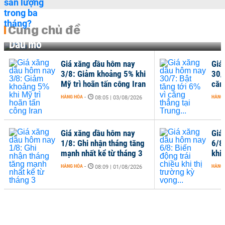
Cùng chủ đề
Dầu mỏ
Giá xăng dầu hôm nay
Giá
3/8: Giảm khoảng 5% khi
30/7
Mỹ trì hoãn tấn công Iran
căng
HÀNG HÓA
-
HÀNG
08:05 | 03/08/2026
Giá xăng dầu hôm nay
Giá
1/8: Ghi nhận tháng tăng
6/8
mạnh nhất kể từ tháng 3
khi 
HÀNG HÓA
-
HÀNG
08:09 | 01/08/2026