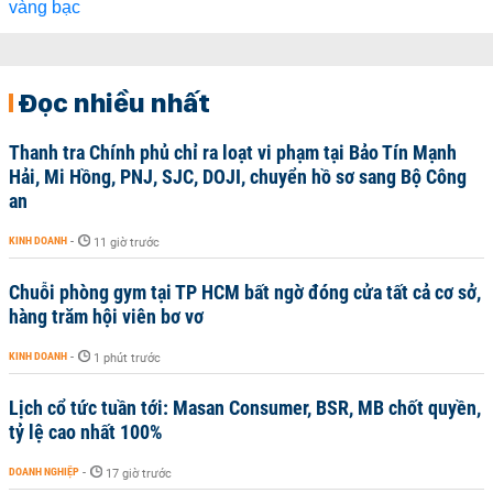
Đọc nhiều nhất
Thanh tra Chính phủ chỉ ra loạt vi phạm tại Bảo Tín Mạnh
Hải, Mi Hồng, PNJ, SJC, DOJI, chuyển hồ sơ sang Bộ Công
an
KINH DOANH
-
11 giờ trước
Chuỗi phòng gym tại TP HCM bất ngờ đóng cửa tất cả cơ sở,
hàng trăm hội viên bơ vơ
KINH DOANH
-
1 phút trước
Lịch cổ tức tuần tới: Masan Consumer, BSR, MB chốt quyền,
tỷ lệ cao nhất 100%
DOANH NGHIỆP
-
17 giờ trước