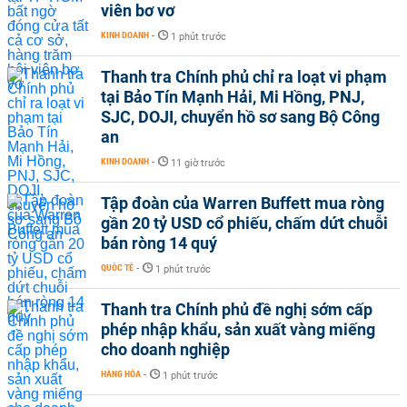
viên bơ vơ
KINH DOANH
-
1 phút trước
Thanh tra Chính phủ chỉ ra loạt vi phạm
tại Bảo Tín Mạnh Hải, Mi Hồng, PNJ,
SJC, DOJI, chuyển hồ sơ sang Bộ Công
an
KINH DOANH
-
11 giờ trước
Tập đoàn của Warren Buffett mua ròng
gần 20 tỷ USD cổ phiếu, chấm dứt chuỗi
bán ròng 14 quý
QUỐC TẾ
-
1 phút trước
Thanh tra Chính phủ đề nghị sớm cấp
phép nhập khẩu, sản xuất vàng miếng
cho doanh nghiệp
HÀNG HÓA
-
1 phút trước