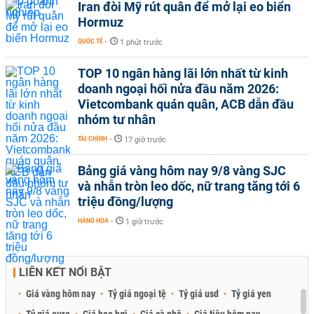
Iran đòi Mỹ rút quân để mở lại eo biển
Hormuz
QUỐC TẾ
-
1 phút trước
TOP 10 ngân hàng lãi lớn nhất từ kinh
doanh ngoại hối nửa đầu năm 2026:
Vietcombank quán quân, ACB dẫn đầu
nhóm tư nhân
TÀI CHÍNH
-
17 giờ trước
Bảng giá vàng hôm nay 9/8 vàng SJC
và nhẫn tròn leo dốc, nữ trang tăng tới 6
triệu đồng/lượng
HÀNG HÓA
-
1 giờ trước
LIÊN KẾT NỔI BẬT
Giá vàng hôm nay
Tỷ giá ngoại tệ
Tỷ giá usd
Tỷ giá yen
Tỷ giá euro
Giá heo hơi
Giá cà phê
Giá tiêu hôm nay