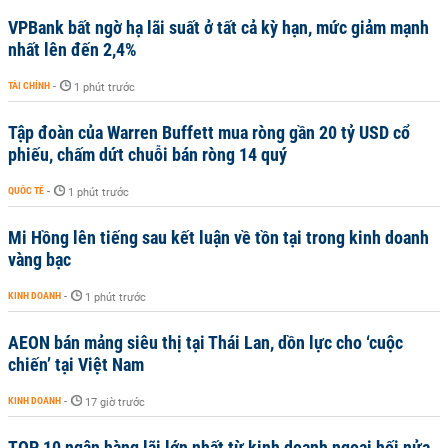
VPBank bất ngờ hạ lãi suất ở tất cả kỳ hạn, mức giảm mạnh
nhất lên đến 2,4%
TÀI CHÍNH
-
1 phút trước
Tập đoàn của Warren Buffett mua ròng gần 20 tỷ USD cổ
phiếu, chấm dứt chuỗi bán ròng 14 quý
QUỐC TẾ
-
1 phút trước
Mi Hồng lên tiếng sau kết luận về tồn tại trong kinh doanh
vàng bạc
KINH DOANH
-
1 phút trước
AEON bán mảng siêu thị tại Thái Lan, dồn lực cho ‘cuộc
chiến’ tại Việt Nam
KINH DOANH
-
17 giờ trước
TOP 10 ngân hàng lãi lớn nhất từ kinh doanh ngoại hối nửa