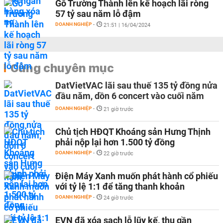
Gỗ Trường Thành lên kế hoạch lãi ròng
57 tỷ sau năm lỗ đậm
DOANH NGHIỆP
-
21:51 | 16/04/2024
Cùng chuyên mục
DatVietVAC lãi sau thuế 135 tỷ đồng nửa
đầu năm, dồn 6 concert vào cuối năm
DOANH NGHIỆP
-
21 giờ trước
Chủ tịch HĐQT Khoáng sản Hưng Thịnh
phải nộp lại hơn 1.500 tỷ đồng
DOANH NGHIỆP
-
22 giờ trước
Điện Máy Xanh muốn phát hành cổ phiếu
với tỷ lệ 1:1 để tăng thanh khoản
DOANH NGHIỆP
-
24 giờ trước
EVN đã xóa sạch lỗ lũy kế, thu gần