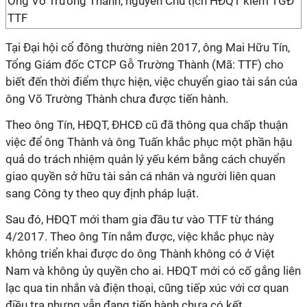
Ông Võ Trường Thành, nguyên Chủ tịch HĐQT kiêm TGĐ
TTF
Tại Đại hội cổ đông thường niên 2017, ông Mai Hữu Tín,
Tổng Giám đốc CTCP Gỗ Trường Thành (Mã: TTF) cho
biết đến thời điểm thực hiện, việc chuyển giao tài sản của
ông Võ Trường Thành chưa được tiến hành.
Theo ông Tín, HĐQT, ĐHCĐ cũ đã thông qua chấp thuận
việc để ông Thành và ông Tuấn khắc phục một phần hậu
quả do trách nhiệm quản lý yếu kém bằng cách chuyển
giao quyền sở hữu tài sản cá nhân và người liên quan
sang Công ty theo quy định pháp luật.
Sau đó, HĐQT mới tham gia đầu tư vào TTF từ tháng
4/2017. Theo ông Tín nắm được, việc khắc phục này
không triển khai được do ông Thành không có ở Việt
Nam và không ủy quyền cho ai. HĐQT mới có cố gắng liên
lạc qua tin nhắn và điện thoại, cũng tiếp xúc với cơ quan
điều tra nhưng vẫn đang tiến hành chưa có kết