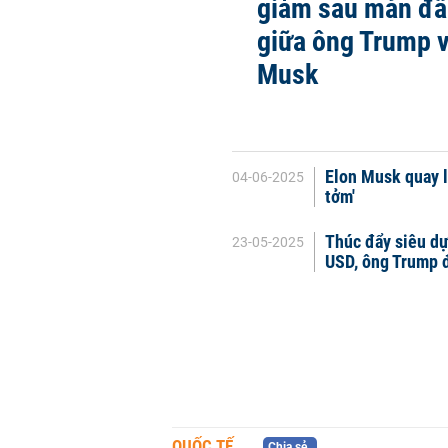
giảm sau màn đấ
giữa ông Trump v
Musk
Elon Musk quay l
04-06-2025
tởm'
Thúc đẩy siêu dự
23-05-2025
USD, ông Trump 
QUỐC TẾ
Chia sẻ