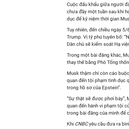
Cuộc đấu khẩu giữa người đà
chưa đầy một tuần sau khi họ
dục để kỷ niệm thời gian Mu
Tuy nhiên, đến chiều ngày 5/
Trump. Vị tỷ phú tuyên bố: “
Dân chủ sẽ kiểm soát Hạ viện.
Trong một bài đăng khác, Mu
thay thế bằng Phó Tổng thố
Musk thậm chí còn cáo buộc 
quan đến tội phạm tình dục q
trong hồ sơ của Epstein”.
“Sự thật sẽ được phơi bày”,
quan đến hành vi phạm tội 
trong bài đăng của mình để 
Khi
CNBC
yêu cầu đưa ra bìn