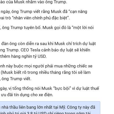
 nào của Musk nhắm vào ông Trump.
 ngày, ông Trump viết rằng Musk đã “cạn năng
vai trò “nhân viên chính phủ đặc biệt”.
i”, ông Trump tuyên bố. Musk gọi đó là “một lời nói
đàn ông còn diễn ra sau khi Musk chỉ trích dự luật
ông Trump. CEO Tesla cảnh báo dự luật sẽ khiến
 thêm hàng nghìn tỷ USD.
 lệnh này buộc mọi người phải mua những chiếc xe
(Musk biết rõ trong nhiều tháng rằng tôi sẽ làm
”, ông Trump viết.
ày, vị tổng thống nói Musk “bực bội” vì dự luật thuế
ưu đãi tín dụng cho xe điện.
nhà thầu liên bang lớn nhất tại Mỹ. Công ty này đã
h phủ trị giá 3,8 tỷ USD chỉ riêng trong năm tài