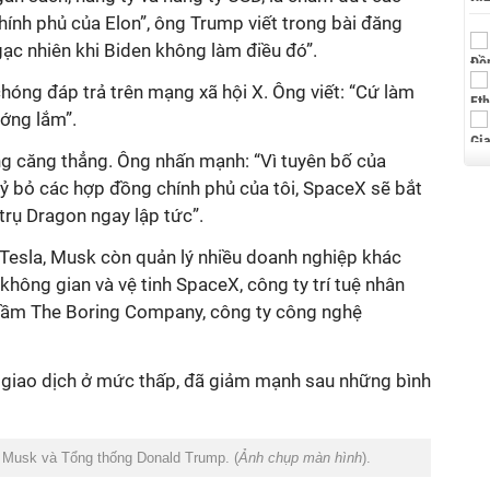
ính phủ của Elon”, ông Trump viết trong bài đăng
ngạc nhiên khi Biden không làm điều đó”.
hóng đáp trả trên mạng xã hội X. Ông viết: “Cứ làm
ướng lắm”.
ng căng thẳng. Ông nhấn mạnh: “Vì tuyên bố của
ỷ bỏ các hợp đồng chính phủ của tôi, SpaceX sẽ bắt
trụ Dragon ngay lập tức”.
 Tesla, Musk còn quản lý nhiều doanh nghiệp khác
ông gian và vệ tinh SpaceX, công ty trí tuệ nhân
 hầm The Boring Company, công ty công nghệ
g giao dịch ở mức thấp, đã giảm mạnh sau những bình
Musk và Tổng thống Donald Trump. (
Ảnh chụp màn hình
).