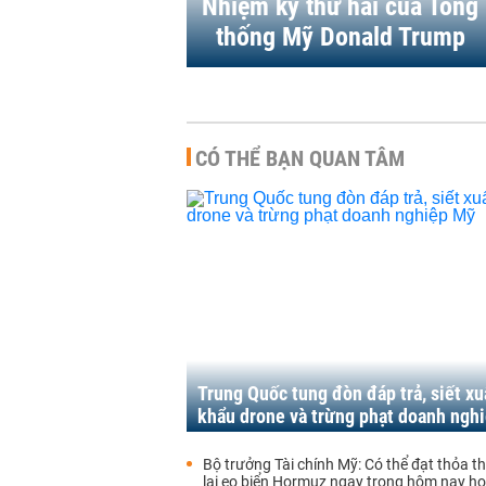
Nhiệm kỳ thứ hai của Tổng
thống Mỹ Donald Trump
CÓ THỂ BẠN QUAN TÂM
Trung Quốc tung đòn đáp trả, siết xu
khẩu drone và trừng phạt doanh ngh
Bộ trưởng Tài chính Mỹ: Có thể đạt thỏa 
lại eo biển Hormuz ngay trong hôm nay h