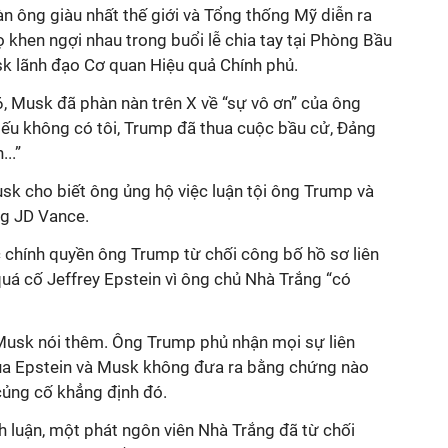
n ông giàu nhất thế giới và Tổng thống Mỹ diễn ra
 khen ngợi nhau trong buổi lễ chia tay tại Phòng Bầu
sk lãnh đạo Cơ quan Hiệu quả Chính phủ.
6, Musk đã phàn nàn trên X về “sự vô ơn” của ông
Nếu không có tôi, Trump đã thua cuộc bầu cử, Đảng
..”
sk cho biết ông ủng hộ việc luận tội ông Trump và
ng JD Vance.
chính quyền ông Trump từ chối công bố hồ sơ liên
uá cố Jeffrey Epstein vì ông chủ Nhà Trắng “có
 Musk nói thêm. Ông Trump phủ nhận mọi sự liên
của Epstein và Musk không đưa ra bằng chứng nào
củng cố khẳng định đó.
h luận, một phát ngôn viên Nhà Trắng đã từ chối