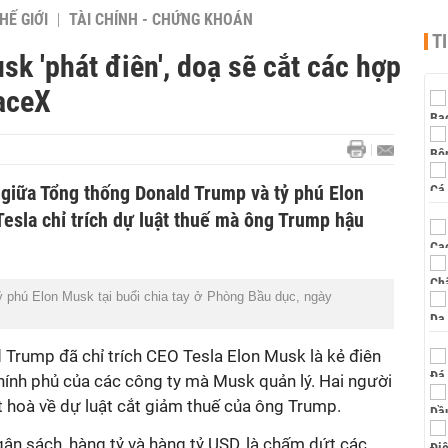
HẾ GIỚI
TÀI CHÍNH - CHỨNG KHOÁN
T
k 'phát điên', doạ sẽ cắt các hợp
aceX
giữa Tổng thống Donald Trump và tỷ phú Elon
esla chỉ trích dự luật thuế mà ông Trump hậu
ỷ phú Elon Musk tại buổi chia tay ở Phòng Bầu dục, ngày
Trump đã chỉ trích CEO Tesla Elon Musk là kẻ điên
hính phủ của các công ty mà Musk quản lý. Hai người
 hoà về dự luật cắt giảm thuế của ông Trump.
gân sách, hàng tỷ và hàng tỷ USD, là chấm dứt các