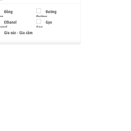
Đồng
Đường
Ethanol
Gạo
Gia súc - Gia cầm
Giấy
Gỗ
Hạt điều
Hồ tiêu - Hạt tiêu
Khí đốt
Kim loại khác
Mắc ca
Muối
Ngũ cốc
Nhựa - Hạt nhựa
Palladium
Phân bón