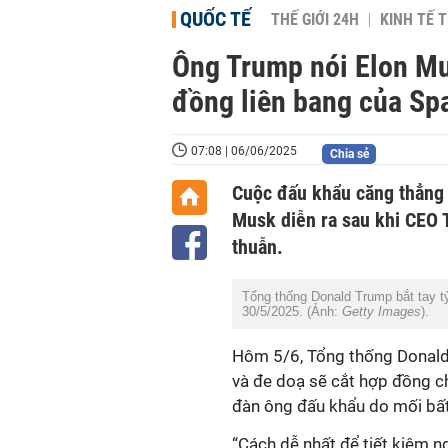
QUỐC TẾ
THẾ GIỚI 24H
KINH TẾ T
Ông Trump nói Elon Mus
đồng liên bang của Sp
07:08 | 06/06/2025
Chia sẻ
Cuộc đấu khẩu căng thẳng 
Musk diễn ra sau khi CEO T
thuẫn.
Tổng thống Donald Trump bắt tay t
30/5/2025. (Ảnh:
Getty Images
).
Hôm 5/6, Tổng thống Donald 
và đe doạ sẽ cắt hợp đồng c
đàn ông đấu khẩu do mối bất
“Cách dễ nhất để tiết kiệm n