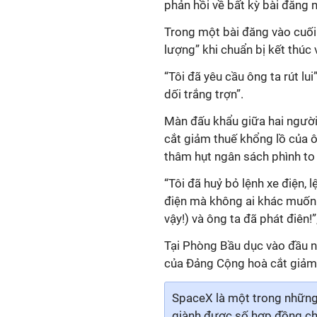
phản hồi về bất kỳ bài đăng
Trong một bài đăng vào cuối
lượng” khi chuẩn bị kết thúc 
“Tôi đã yêu cầu ông ta rút lu
dối trắng trợn”.
Màn đấu khẩu giữa hai người 
cắt giảm thuế khổng lồ của 
thâm hụt ngân sách phình to
“Tôi đã huỷ bỏ lệnh xe điện,
điện mà không ai khác muốn 
vậy!) và ông ta đã phát điên!
Tại Phòng Bầu dục vào đầu ng
của Đảng Cộng hoà cắt giảm 
SpaceX là một trong những 
giành được số hợp đồng chín