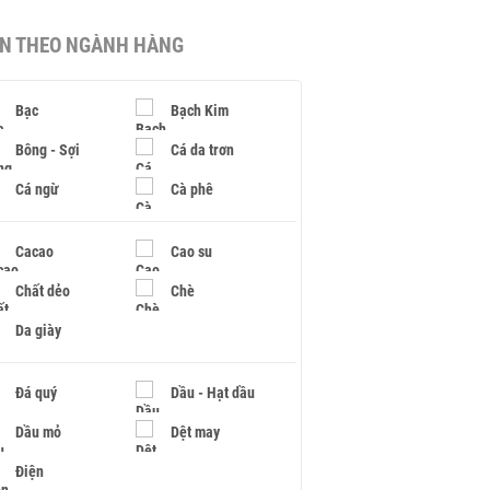
IN THEO NGÀNH HÀNG
Bạc
Bạch Kim
Bông - Sợi
Cá da trơn
Cá ngừ
Cà phê
Cacao
Cao su
Chất dẻo
Chè
Da giày
Đá quý
Dầu - Hạt dầu
Dầu mỏ
Dệt may
Điện