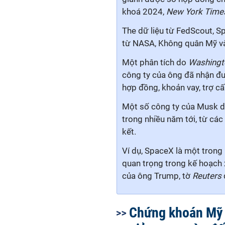
khoá 2024,
New York Tim
The dữ liệu từ FedScout, 
từ NASA, Không quân Mỹ và
Một phân tích do
Washingt
công ty của ông đã nhận đư
hợp đồng, khoản vay, trợ cấ
Một số công ty của Musk dự
trong nhiều năm tới, từ cá
kết.
Ví dụ, SpaceX là một tron
quan trọng trong kế hoạch
của ông Trump, tờ
Reuters
Chứng khoán Mỹ