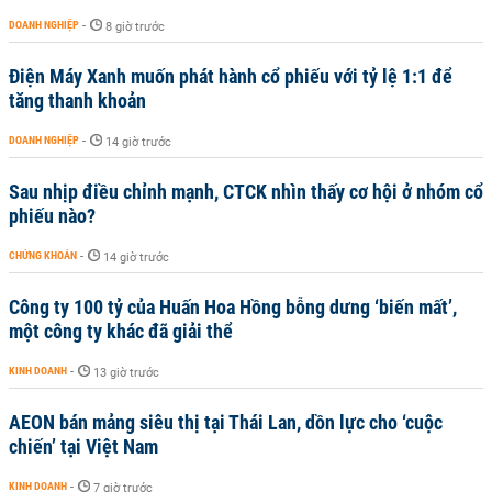
DOANH NGHIỆP
-
8 giờ trước
Điện Máy Xanh muốn phát hành cổ phiếu với tỷ lệ 1:1 để
tăng thanh khoản
DOANH NGHIỆP
-
14 giờ trước
Sau nhịp điều chỉnh mạnh, CTCK nhìn thấy cơ hội ở nhóm cổ
phiếu nào?
CHỨNG KHOÁN
-
14 giờ trước
Công ty 100 tỷ của Huấn Hoa Hồng bỗng dưng ‘biến mất’,
một công ty khác đã giải thể
KINH DOANH
-
13 giờ trước
AEON bán mảng siêu thị tại Thái Lan, dồn lực cho ‘cuộc
chiến’ tại Việt Nam
KINH DOANH
-
7 giờ trước