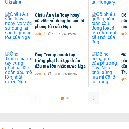
Châu Âu vẫn 'loay hoay'
Cổ 
về việc sử dụng tài sản bị
cầu
phong tỏa của Nga
một
QUỐC TẾ
-
QUỐC 
14:57 | 06/12/2025
Ông Trump mạnh tay
Để 
trừng phạt hai tập đoàn
phư
dầu mỏ lớn nhất nước Nga
dùng
Trun
QUỐC TẾ
-
13:00 | 23/10/2025
QUỐC 