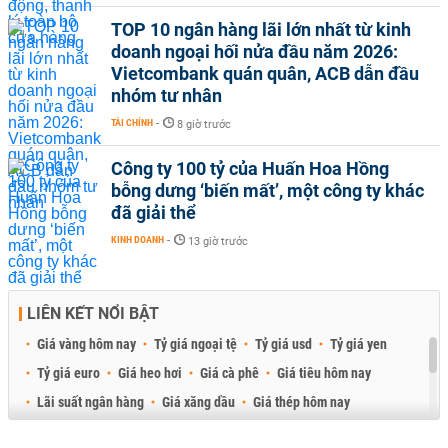
TOP 10 ngân hàng lãi lớn nhất từ kinh
doanh ngoại hối nửa đầu năm 2026:
Vietcombank quán quân, ACB dẫn đầu
nhóm tư nhân
TÀI CHÍNH
-
8 giờ trước
Công ty 100 tỷ của Huấn Hoa Hồng
bỗng dưng ‘biến mất’, một công ty khác
đã giải thể
KINH DOANH
-
13 giờ trước
LIÊN KẾT NỔI BẬT
Giá vàng hôm nay
Tỷ giá ngoại tệ
Tỷ giá usd
Tỷ giá yen
Tỷ giá euro
Giá heo hơi
Giá cà phê
Giá tiêu hôm nay
Lãi suất ngân hàng
Giá xăng dầu
Giá thép hôm nay
Giá sầu riêng
Giá thịt heo
Giá gạo
Giá cao su