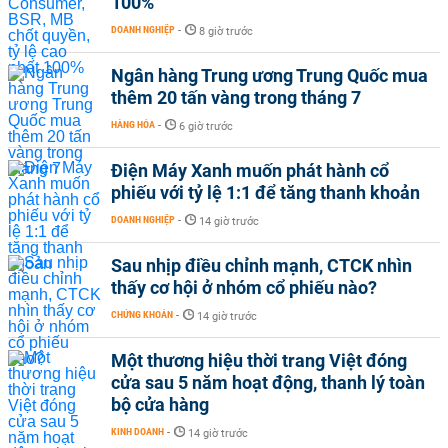
100%
DOANH NGHIỆP
-
8 giờ trước
Ngân hàng Trung ương Trung Quốc mua
thêm 20 tấn vàng trong tháng 7
HÀNG HÓA
-
6 giờ trước
Điện Máy Xanh muốn phát hành cổ
phiếu với tỷ lệ 1:1 để tăng thanh khoản
DOANH NGHIỆP
-
14 giờ trước
Sau nhịp điều chỉnh mạnh, CTCK nhìn
thấy cơ hội ở nhóm cổ phiếu nào?
CHỨNG KHOÁN
-
14 giờ trước
Một thương hiệu thời trang Việt đóng
cửa sau 5 năm hoạt động, thanh lý toàn
bộ cửa hàng
KINH DOANH
-
14 giờ trước