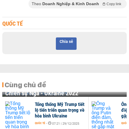
Theo
Doanh Nghiệp & Kinh Doanh
Copy link
QUỐC TẾ
Chia sẻ
Cùng chủ đề
Chiến sự Nga - Ukraine 2022
Tổng thống Mỹ Trump tiết
Ông
lộ tiến triển quan trọng về
điệ
hòa bình Ukraine
gặp
QUỐC TẾ
-
QUỐC 
07:21 | 29/12/2025