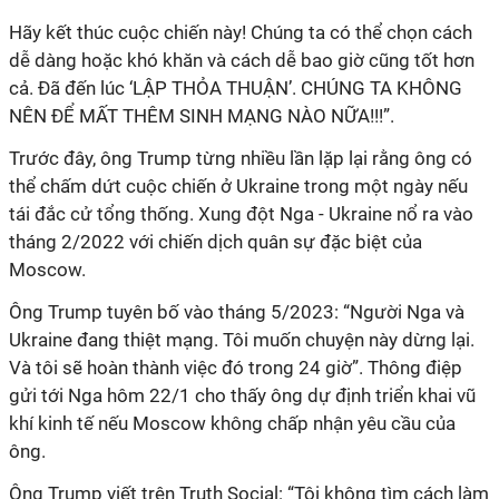
Hãy kết thúc cuộc chiến này! Chúng ta có thể chọn cách
dễ dàng hoặc khó khăn và cách dễ bao giờ cũng tốt hơn
cả. Đã đến lúc ‘LẬP THỎA THUẬN’. CHÚNG TA KHÔNG
NÊN ĐỂ MẤT THÊM SINH MẠNG NÀO NỮA!!!”.
Trước đây, ông Trump từng nhiều lần lặp lại rằng ông có
thể chấm dứt cuộc chiến ở Ukraine trong một ngày nếu
tái đắc cử tổng thống. Xung đột Nga - Ukraine nổ ra vào
tháng 2/2022 với chiến dịch quân sự đặc biệt của
Moscow.
Ông Trump tuyên bố vào tháng 5/2023: “Người Nga và
Ukraine đang thiệt mạng. Tôi muốn chuyện này dừng lại.
Và tôi sẽ hoàn thành việc đó trong 24 giờ”. Thông điệp
gửi tới Nga hôm 22/1 cho thấy ông dự định triển khai vũ
khí kinh tế nếu Moscow không chấp nhận yêu cầu của
ông.
Ông Trump viết trên Truth Social: “Tôi không tìm cách làm