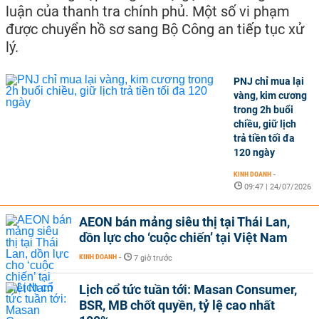
luận của thanh tra chính phủ. Một số vi phạm
được chuyển hồ sơ sang Bộ Công an tiếp tục xử
lý.
PNJ chỉ mua lại
vàng, kim cương
trong 2h buổi
chiều, giữ lịch
trả tiền tối đa
120 ngày
KINH DOANH
-
09:47 | 24/07/2026
AEON bán mảng siêu thị tại Thái Lan,
dồn lực cho ‘cuộc chiến’ tại Việt Nam
KINH DOANH
-
7 giờ trước
Lịch cổ tức tuần tới: Masan Consumer,
BSR, MB chốt quyền, tỷ lệ cao nhất