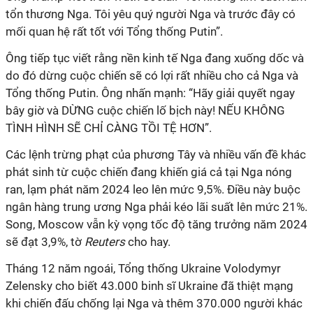
tổn thương Nga. Tôi yêu quý người Nga và trước đây có
mối quan hệ rất tốt với Tổng thống Putin”.
Ông tiếp tục viết rằng nền kinh tế Nga đang xuống dốc và
do đó dừng cuộc chiến sẽ có lợi rất nhiều cho cả Nga và
Tổng thống Putin. Ông nhấn mạnh: “Hãy giải quyết ngay
bây giờ và DỪNG cuộc chiến lố bịch này! NẾU KHÔNG
TÌNH HÌNH SẼ CHỈ CÀNG TỒI TỆ HƠN”.
Các lệnh trừng phạt của phương Tây và nhiều vấn đề khác
phát sinh từ cuộc chiến đang khiến giá cả tại Nga nóng
ran, lạm phát năm 2024 leo lên mức 9,5%. Điều này buộc
ngân hàng trung ương Nga phải kéo lãi suất lên mức 21%.
Song, Moscow vẫn kỳ vọng tốc độ tăng trưởng năm 2024
sẽ đạt 3,9%, tờ
Reuters
cho hay.
Tháng 12 năm ngoái, Tổng thống Ukraine Volodymyr
Zelensky cho biết 43.000 binh sĩ Ukraine đã thiệt mạng
khi chiến đấu chống lại Nga và thêm 370.000 người khác