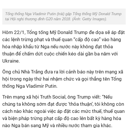
Tổng thống Nga Vladimir Putin (trái) gặp Tổng thống Mỹ Donald Trump
tại Hội nghị thượng đỉnh G20 năm 2018. (Ảnh:
Getty Images).
Hôm 22/1, Tổng tống Mỹ Donald Trump đe dọa sẽ áp đặt
các lệnh trừng phạt và thuế quan “cấp độ cao” vào hàng
hóa nhập khẩu từ Nga nếu nước này không đạt thỏa
thuận để chấm dứt cuộc chiến kéo dài gần ba năm với
Ukraine.
Ông chủ Nhà Trắng đưa ra lời cảnh báo này trên mạng xã
hội trong ngày thứ hai nhậm chức và gọi thẳng tên Tổng
thống Nga Vladimir Putin.
Trên mạng xã hội Truth Social, ông Trump viết: “Nếu
chúng ta không sớm đạt được ‘thỏa thuận’, tôi không còn
cách nào khác ngoài việc áp đặt các mức thuế, thuế quan
và biện pháp trừng phạt cấp độ cao lên bất kỳ hàng hóa
nào Nga bán sang Mỹ và nhiều nước tham gia khác.