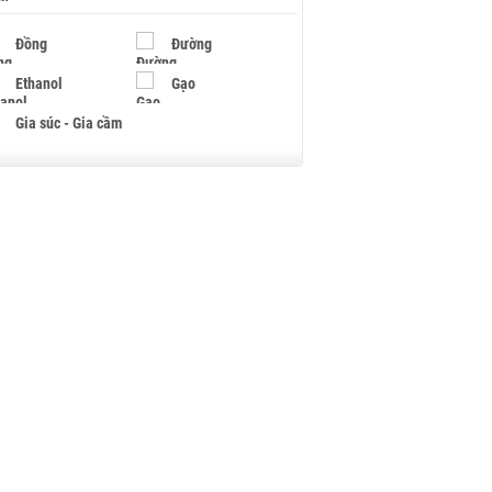
Đồng
Đường
Ethanol
Gạo
Gia súc - Gia cầm
Giấy
Gỗ
Hạt điều
Hồ tiêu - Hạt tiêu
Khí đốt
Kim loại khác
Mắc ca
Muối
Ngũ cốc
Nhựa - Hạt nhựa
Palladium
Phân bón