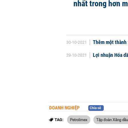
nhất trong hơn 
Thêm một thành 
30-10-2021
Lợi nhuận Hóa dầ
29-10-2021
DOANH NGHIỆP
Chia sẻ
Petrolimex
Tập đoàn Xăng dầu
TAG: