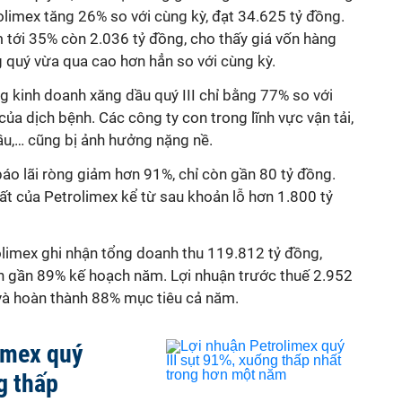
olimex tăng 26% so với cùng kỳ, đạt 34.625 tỷ đồng.
m tới 35% còn 2.036 tỷ đồng, cho thấy giá vốn hàng
 quý vừa qua cao hơn hẳn so với cùng kỳ.
g kinh doanh xăng dầu quý III chỉ bằng 77% so với
a dịch bệnh. Các công ty con trong lĩnh vực vận tải,
dầu,… cũng bị ảnh hưởng nặng nề.
 báo lãi ròng giảm hơn 91%, chỉ còn gần 80 tỷ đồng.
ất của Petrolimex kể từ sau khoản lỗ hơn 1.800 tỷ
olimex ghi nhận tổng doanh thu 119.812 tỷ đồng,
n gần 89% kế hoạch năm. Lợi nhuận trước thuế 2.952
 và hoàn thành 88% mục tiêu cả năm.
imex quý
g thấp