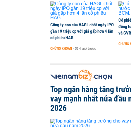
Cổ phi
Công ty con của HAGL chốt ngày IPO
đồng l
gần 19 triệu cp với giá gấp hơn 4 lần
và GVR
cổ phiếu HAG
CHỨNG 
CHỨNG KHOÁN
-
4 giờ trước
Top ngân hàng tăng trưở
vay mạnh nhất nửa đầu
2026