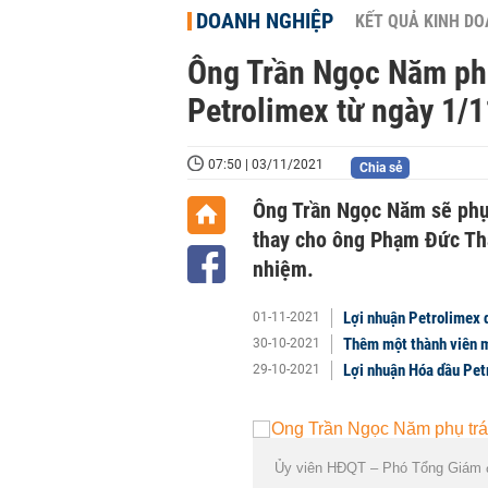
DOANH NGHIỆP
KẾT QUẢ KINH D
Ông Trần Ngọc Năm phụ
Petrolimex từ ngày 1/1
07:50 | 03/11/2021
Chia sẻ
Ông Trần Ngọc Năm sẽ phụ 
thay cho ông Phạm Đức Th
nhiệm.
Lợi nhuận Petrolimex 
01-11-2021
Thêm một thành viên 
30-10-2021
Lợi nhuận Hóa dầu Pet
29-10-2021
Ủy viên HĐQT – Phó Tổng Giám 