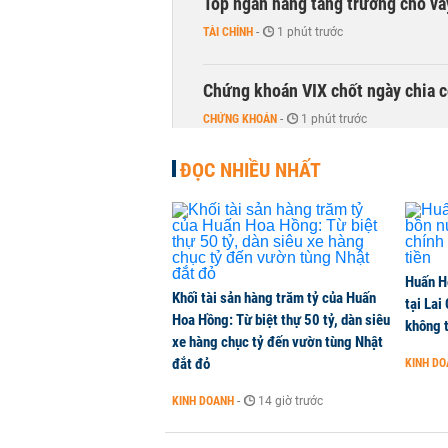
Top ngân hàng tăng trưởng cho v
TÀI CHÍNH
-
1 phút trước
Chứng khoán VIX chốt ngày chia c
CHỨNG KHOÁN
-
1 phút trước
ĐỌC NHIỀU NHẤT
DMX hút gần 700 tỷ đồng vốn ngoạ
CHỨNG KHOÁN
-
1 phút trước
Chuyên gia Phạm Xuân Hoè chỉ ra 
Huấn H
còn 'tắc nghẽn'
Khối tài sản hàng trăm tỷ của Huấn
tại Lai
THỜI SỰ
-
1 phút trước
Hoa Hồng: Từ biệt thự 50 tỷ, dàn siêu
không t
xe hàng chục tỷ đến vườn tùng Nhật
đắt đỏ
KINH D
VNPT nắm giữ hơn 62.000 tỷ đồn
KINH DOANH
-
14 giờ trước
DOANH NGHIỆP
-
1 phút trước