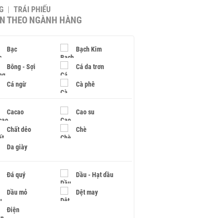
G
TRÁI PHIẾU
IN THEO NGÀNH HÀNG
Bạc
Bạch Kim
Bông - Sợi
Cá da trơn
Cá ngừ
Cà phê
Cacao
Cao su
Chất dẻo
Chè
Da giày
Đá quý
Dầu - Hạt dầu
Dầu mỏ
Dệt may
Điện