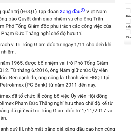
 quản trị (HĐQT) Tập đoàn
Xăng dầu
Việt Nam
hông báo Quyết định giao nhiệm vụ cho ông Trần
m Phó Tổng Giám đốc phụ trách các công việc của
 Phạm Đức Thắng nghỉ chế độ hưu trí.
ách vị trí Tổng Giám đốc từ ngày 1/11 cho đến khi
 nhiệm.
h năm 1965, được bổ nhiệm vai trò Phó Tổng Giám
012. Từ tháng 6/2016, ông Năm giữ chức Ủy viên
c. Bên cạnh đó, ông cũng là Thành viên HĐQT tại
etrolimex (PG Bank) từ năm 2011 đến nay.
imex đã tổ chức lễ công bố việc Ủy viên Hội đồng
rolimex Phạm Đức Thắng nghỉ hưu theo chế độ kể từ
ắng đã giữ vai trò Tổng Giám đốc từ 1/11/2017 và
àn.
oanh quý III, nhờ mặt bằng giá xăng dầu cao hơn cùng