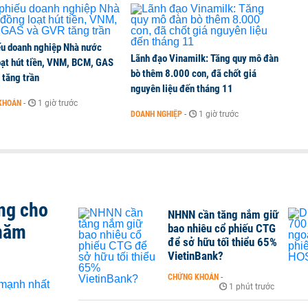
ếu doanh nghiệp Nhà nước
Lãnh đạo Vinamilk: Tăng quy mô đàn
oạt hút tiền, VNM, BCM, GAS
bò thêm 8.000 con, đã chốt giá
 tăng trần
nguyên liệu đến tháng 11
KHOÁN
-
1 giờ trước
DOANH NGHIỆP
-
1 giờ trước
ng cho
NHNN cần tăng nắm giữ
 năm
bao nhiêu cổ phiếu CTG
để sở hữu tối thiểu 65%
VietinBank?
CHỨNG KHOÁN
-
1 phút trước