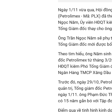
Ngày 1/11 vừa qua, Hội đồng
(Petrolimex - Mã: PLX) đã t
Ngọc Năm, Ủy viên HĐQT kiê
Tổng Giám đốc thay cho ông
Ông Trần Ngọc Năm sẽ phụ tr
Tổng Giám đốc mới được bổ
Theo tìm hiểu, ông Năm sin
đốc Petrolimex từ tháng 3/2
HĐQT kiêm Phó Tổng Giám đố
Ngân Hàng TMCP Xăng Dầu P
Trước đó, ngày 29/10, Petrol
quản trị, Tổng giám đốc Pet
ngày 1/11. ông Phạm Đức Th
có 15 năm gắn bó với Tập đo
Điểm qua về tình hình kinh d