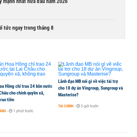
ay mạnh nhất nửa đầu năm 2026
ổ tức ngay trong tháng 8
i trong phiên thứ hai lên HOSE
6 nguyên nhân khiến dòng vốn trong nền kinh tế
Lãnh đạo MB nói gì về việc tài trợ
oa Hồng chỉ trao 24 bồn nước
cho 18 dự án Vingroup, Sungroup và
 Châu cho chính quyền xã,
Masterise?
rao tiền
TÀI CHÍNH
-
5 giờ trước
OANH
-
1 phút trước
g tiền mặt, ngang ngửa MWG