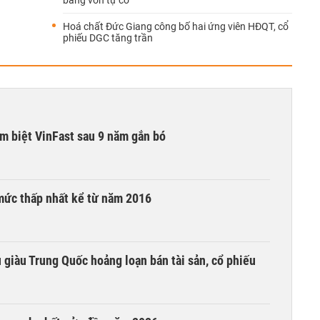
bằng vốn tự có
Hoá chất Đức Giang công bố hai ứng viên HĐQT, cổ
phiếu DGC tăng trần
ạm biệt VinFast sau 9 năm gắn bó
mức thấp nhất kể từ năm 2016
êu giàu Trung Quốc hoảng loạn bán tài sản, cổ phiếu