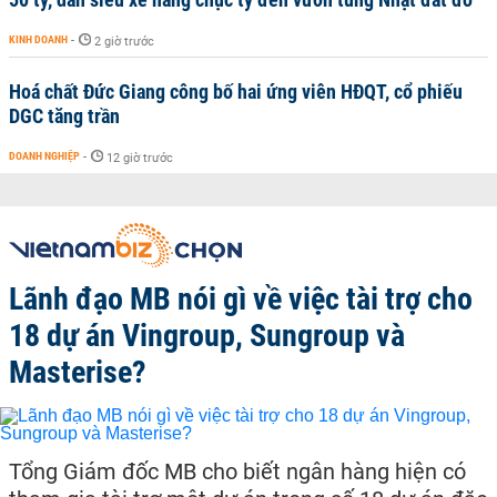
KINH DOANH
-
2 giờ trước
Hoá chất Đức Giang công bố hai ứng viên HĐQT, cổ phiếu
DGC tăng trần
DOANH NGHIỆP
-
12 giờ trước
Lãnh đạo MB nói gì về việc tài trợ cho
18 dự án Vingroup, Sungroup và
Masterise?
Tổng Giám đốc MB cho biết ngân hàng hiện có