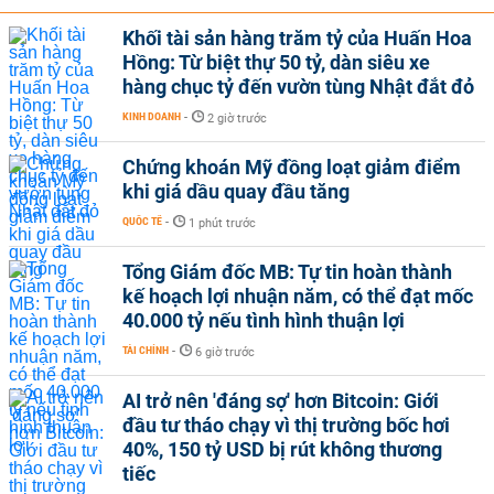
Khối tài sản hàng trăm tỷ của Huấn Hoa
Hồng: Từ biệt thự 50 tỷ, dàn siêu xe
hàng chục tỷ đến vườn tùng Nhật đắt đỏ
KINH DOANH
-
2 giờ trước
Chứng khoán Mỹ đồng loạt giảm điểm
khi giá dầu quay đầu tăng
QUỐC TẾ
-
1 phút trước
Tổng Giám đốc MB: Tự tin hoàn thành
kế hoạch lợi nhuận năm, có thể đạt mốc
40.000 tỷ nếu tình hình thuận lợi
TÀI CHÍNH
-
6 giờ trước
AI trở nên 'đáng sợ' hơn Bitcoin: Giới
đầu tư tháo chạy vì thị trường bốc hơi
40%, 150 tỷ USD bị rút không thương
tiếc