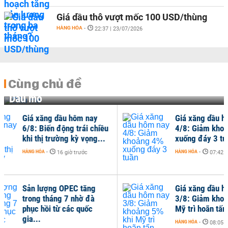
Giá dầu thô vượt mốc 100 USD/thùng
HÀNG HÓA
-
22:37 | 23/07/2026
Cùng chủ đề
Dầu mỏ
y
Giá xăng dầu hôm nay
hiều
4/8: Giảm khoảng 4%
...
xuống đáy 3 tuần
HÀNG HÓA
-
07:42 | 04/08/2026
Giá xăng dầu hôm nay
3/8: Giảm khoảng 5% khi
Mỹ trì hoãn tấn công Iran
HÀNG HÓA
-
08:05 | 03/08/2026