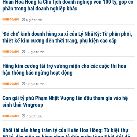
Huấn Hoa Hồng là Chủ tịch doanh nghiệp vốn 100 tỷ, góp cổ
phần trong hai doanh nghiệp khác
KINH DOANH
-
6 giờ trước
'Đế chế’ kinh doanh hàng xa xỉ của Lý Nhã Kỳ: Từ phân phối,
thiết kế kim cương đến thời trang, phụ kiện cao cấp
KINH DOANH
-
17 giờ trước
Hãng kim cương tài trợ vương miện cho các cuộc thi hoa
hậu thông báo ngừng hoạt động
KINH DOANH
-
12 giờ trước
Con gái tỷ phú Phạm Nhật Vượng lần đầu tham gia vào hệ
sinh thái Vingroup
KINH DOANH
-
7 giờ trước
Khối tài sản hàng trăm tỷ của Huấn Hoa Hồng: Từ biệt thự
50 tỷ, dàn siêu xe hàng chục tỷ đến vườn tùng Nhật đắt đỏ