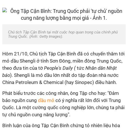
Chủ tịch Tập Cận Bình tại một cuộc họp quan trọng của chính phủ
Trung Quốc. (Ảnh:
Getty Images
).
Hôm 21/10, Chủ tịch Tập Cận Bình đã có chuyến thăm tới
mỏ dầu Shengli ở tỉnh Sơn Đông, miền đông Trung Quốc,
theo đưa tin của tờ
People's Daily (
tức
Nhân dân Nhật
báo
). Shengli là mỏ dầu lớn nhất do tập đoàn nhà nước
China Petroleum & Chemical (hay Sinopec) điều hành.
Phát biểu trước các công nhân, ông Tập cho hay: "Đảm
bảo nguồn cung
dầu mỏ
có ý nghĩa rất lớn đối với Trung
Quốc. Là một cường quốc công nghiệp lớn, chúng ta phải
tự chủ nguồn cung năng lượng".
Bình luận của ông Tập Cận Bình chứng tỏ nhiên liệu hóa