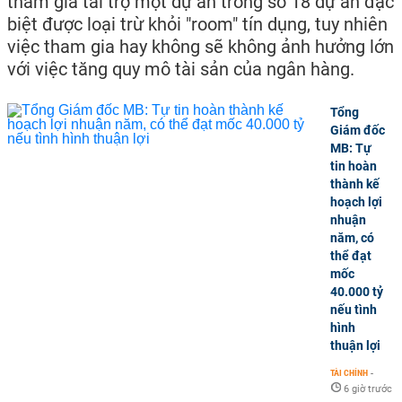
tham gia tài trợ một dự án trong số 18 dự án đặc
biệt được loại trừ khỏi "room" tín dụng, tuy nhiên
việc tham gia hay không sẽ không ảnh hưởng lớn
với việc tăng quy mô tài sản của ngân hàng.
Tổng
Giám đốc
MB: Tự
tin hoàn
thành kế
hoạch lợi
nhuận
năm, có
thể đạt
mốc
40.000 tỷ
nếu tình
hình
thuận lợi
TÀI CHÍNH
-
6 giờ trước