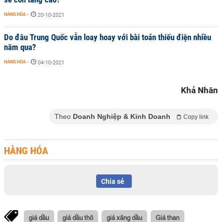
HÀNG HÓA
-
20-10-2021
Do đâu Trung Quốc vẫn loay hoay với bài toán thiếu điện nhiều
năm qua?
HÀNG HÓA
-
04-10-2021
Khả Nhân
Theo
Doanh Nghiệp & Kinh Doanh
Copy link
HÀNG HÓA
Chia sẻ
giá dầu
giá dầu thô
giá xăng dầu
Giá than