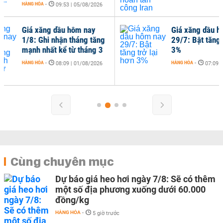
026
y
Giá xăng dầu hôm nay
ăng
29/7: Bật tăng trở lại hơn
g 3
3%
HÀNG HÓA
-
026
07:09 | 29/07/2026
Cùng chuyên mục
Dự báo giá heo hơi ngày 7/8: Sẽ có thêm
một số địa phương xuống dưới 60.000
đồng/kg
HÀNG HÓA
-
5 giờ trước