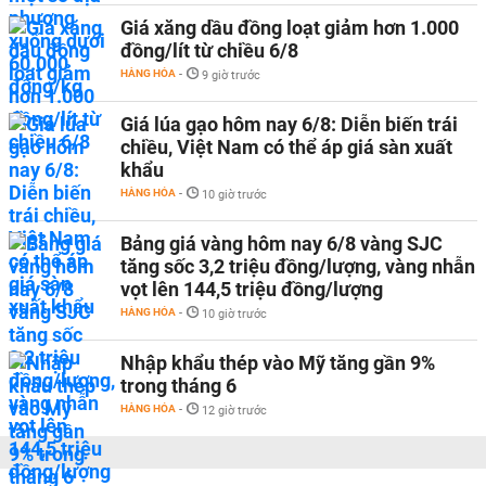
Giá xăng dầu đồng loạt giảm hơn 1.000
đồng/lít từ chiều 6/8
HÀNG HÓA
-
9 giờ trước
Giá lúa gạo hôm nay 6/8: Diễn biến trái
chiều, Việt Nam có thể áp giá sàn xuất
khẩu
HÀNG HÓA
-
10 giờ trước
Bảng giá vàng hôm nay 6/8 vàng SJC
tăng sốc 3,2 triệu đồng/lượng, vàng nhẫn
vọt lên 144,5 triệu đồng/lượng
HÀNG HÓA
-
10 giờ trước
Nhập khẩu thép vào Mỹ tăng gần 9%
trong tháng 6
HÀNG HÓA
-
12 giờ trước