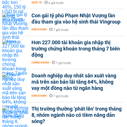
QUỐC TẾ
-
6 giờ trước
Con gái tỷ phú Phạm Nhật Vượng lần
đầu tham gia vào hệ sinh thái Vingroup
KINH DOANH
-
7 giờ trước
Hơn 227.000 tài khoản gia nhập thị
trường chứng khoán trong tháng 7 biến
động
CHỨNG KHOÁN
-
7 giờ trước
Doanh nghiệp duy nhất sản xuất vàng
mã trên sàn báo lãi tăng 64%, không
vay một đồng nào từ ngân hàng
KINH DOANH
-
7 giờ trước
Thị trường thường ‘phất lên’ trong tháng
8, nhóm ngành nào có tiềm năng dẫn
sóng?