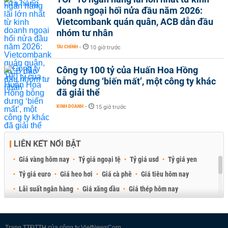
doanh ngoại hối nửa đầu năm 2026:
Vietcombank quán quân, ACB dẫn đầu
nhóm tư nhân
TÀI CHÍNH
-
10 giờ trước
Công ty 100 tỷ của Huấn Hoa Hồng
bỗng dưng ‘biến mất’, một công ty khác
đã giải thể
KINH DOANH
-
15 giờ trước
LIÊN KẾT NỔI BẬT
Giá vàng hôm nay
Tỷ giá ngoại tệ
Tỷ giá usd
Tỷ giá yen
Tỷ giá euro
Giá heo hơi
Giá cà phê
Giá tiêu hôm nay
Lãi suất ngân hàng
Giá xăng dầu
Giá thép hôm nay
Giá sầu riêng
Giá thịt heo
Giá gạo
Giá cao su
Best Retail Brokers
Diễn đàn đầu tư Việt Nam 2026
Trang TTĐTTH của công ty VietNewsCorp