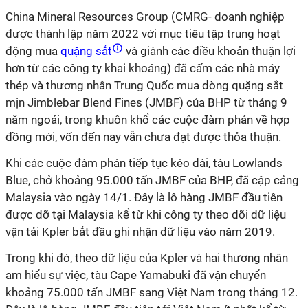
China Mineral Resources Group (CMRG- doanh nghiệp
được thành lập năm 2022 với mục tiêu tập trung hoạt
động mua
quặng sắt
và giành các điều khoản thuận lợi
hơn từ các công ty khai khoáng) đã cấm các nhà máy
thép và thương nhân Trung Quốc mua dòng quặng sắt
mịn Jimblebar Blend Fines (JMBF) của BHP từ tháng 9
năm ngoái, trong khuôn khổ các cuộc đàm phán về hợp
đồng mới, vốn đến nay vẫn chưa đạt được thỏa thuận.
Khi các cuộc đàm phán tiếp tục kéo dài, tàu Lowlands
Blue, chở khoảng 95.000 tấn JMBF của BHP, đã cập cảng
Malaysia vào ngày 14/1. Đây là lô hàng JMBF đầu tiên
được dỡ tại Malaysia kể từ khi công ty theo dõi dữ liệu
vận tải Kpler bắt đầu ghi nhận dữ liệu vào năm 2019.
Trong khi đó, theo dữ liệu của Kpler và hai thương nhân
am hiểu sự việc, tàu Cape Yamabuki đã vận chuyển
khoảng 75.000 tấn JMBF sang Việt Nam trong tháng 12.