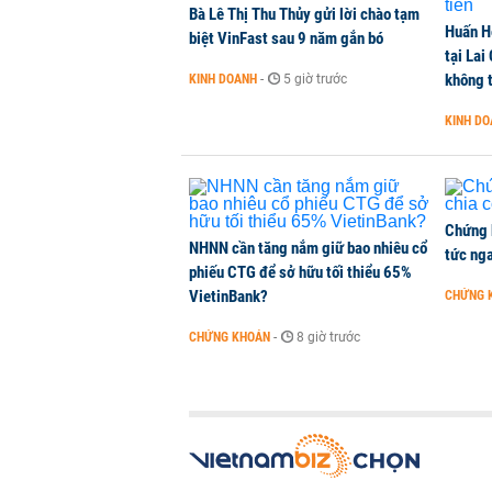
Bà Lê Thị Thu Thủy gửi lời chào tạm
Huấn H
biệt VinFast sau 9 năm gắn bó
tại Lai
Dòng tiền ngoại bất ngờ trở lại T
không t
KINH DOANH
-
5 giờ trước
CHỨNG KHOÁN
-
4 giờ trước
KINH D
Kiến nghị đưa người bán hàng onl
THỜI SỰ
-
4 giờ trước
Chứng 
NHNN cần tăng nắm giữ bao nhiêu cổ
tức nga
phiếu CTG để sở hữu tối thiểu 65%
VietinBank?
CHỨNG 
CHỨNG KHOÁN
-
8 giờ trước