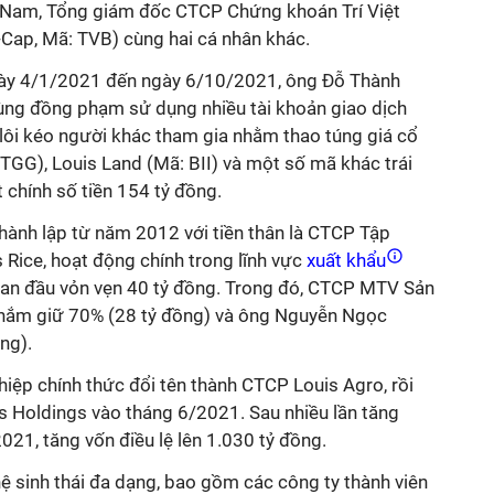
Nam, Tổng giám đốc CTCP Chứng khoán Trí Việt
Cap, Mã: TVB) cùng hai cá nhân khác.
ngày 4/1/2021 đến ngày 6/10/2021, ông Đỗ Thành
ng đồng phạm sử dụng nhiều tài khoản giao dịch
ôi kéo người khác tham gia nhằm thao túng giá cổ
 TGG), Louis Land (Mã: BII) và một số mã khác trái
t chính số tiền 154 tỷ đồng.
ành lập từ năm 2012 với tiền thân là CTCP Tập
 Rice, hoạt động chính trong lĩnh vực
xuất khẩu
 ban đầu vỏn vẹn 40 tỷ đồng. Trong đó, CTCP MTV Sản
 nắm giữ 70% (28 tỷ đồng) và ông Nguyễn Ngọc
ng).
iệp chính thức đổi tên thành CTCP Louis Agro, rồi
s Holdings vào tháng 6/2021. Sau nhiều lần tăng
021, tăng vốn điều lệ lên 1.030 tỷ đồng.
ệ sinh thái đa dạng, bao gồm các công ty thành viên