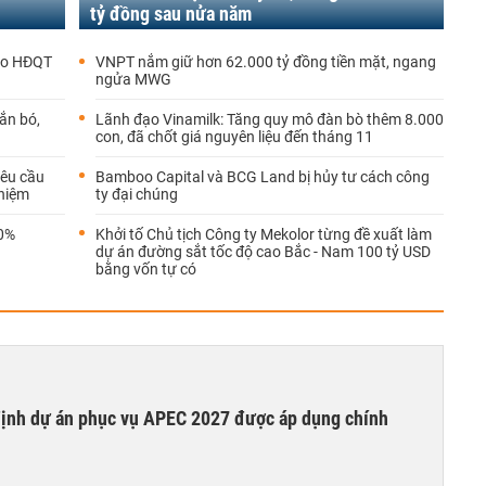
tỷ đồng sau nửa năm
vào HĐQT
VNPT nắm giữ hơn 62.000 tỷ đồng tiền mặt, ngang
ngửa MWG
ắn bó,
Lãnh đạo Vinamilk: Tăng quy mô đàn bò thêm 8.000
con, đã chốt giá nguyên liệu đến tháng 11
êu cầu
Bamboo Capital và BCG Land bị hủy tư cách công
nhiệm
ty đại chúng
60%
Khởi tố Chủ tịch Công ty Mekolor từng đề xuất làm
dự án đường sắt tốc độ cao Bắc - Nam 100 tỷ USD
bằng vốn tự có
 định dự án phục vụ APEC 2027 được áp dụng chính