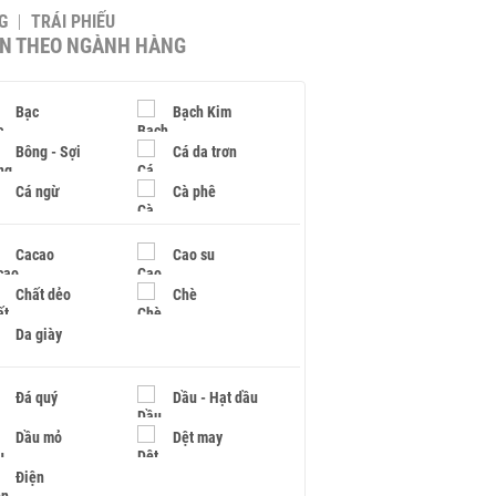
G
TRÁI PHIẾU
IN THEO NGÀNH HÀNG
Bạc
Bạch Kim
Bông - Sợi
Cá da trơn
Cá ngừ
Cà phê
Cacao
Cao su
Chất dẻo
Chè
Da giày
Đá quý
Dầu - Hạt dầu
Dầu mỏ
Dệt may
Điện