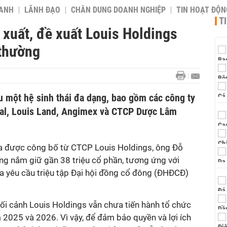
OANH
LÃNH ĐẠO
CHÂN DUNG DOANH NGHIỆP
TIN HOẠT ĐỘN
T
xuất, đề xuất Louis Holdings
 thường
u một hệ sinh thái đa dạng, bao gồm các công ty
tal, Louis Land, Angimex và CTCP Dược Lâm
a được công bố từ CTCP Louis Holdings, ông Đỗ
ng nắm giữ gần 38 triệu cổ phần, tương ứng với
ra yêu cầu triệu tập Đại hội đồng cổ đông (ĐHĐCĐ)
bối cảnh Louis Holdings vẫn chưa tiến hành tổ chức
025 và 2026. Vì vậy, để đảm bảo quyền và lợi ích