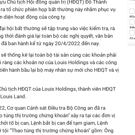
ựu Chủ tịch Hội đồng quản trị (HĐQT) Đỗ Thành
ra tổ chức phiên họp bất thường này nhằm phục vụ
àn diện hoạt động của công ty.
ại hội bất thường sẽ tập trung vào việc kiểm tra, rà
g thời đánh giá lại toàn bộ các nghị quyết, văn bản
đã ban hành kể từ ngày 20/4/2022 đến nay.
sẽ thống kê lại toàn bộ tài sản cùng các khoản phải
rõ ràng các khoản nợ của Louis Holdings và các công
 tiến hành bầu lại bộ máy nhân sự mới cho HĐQT và vị
hủ tịch HĐQT của Louis Holdings, thành viên HĐQT
Louis Land.
22, Cơ quan Cảnh sát Điều tra Bộ Công an đã ra
o túng thị trường chứng khoán" xảy ra tại các đơn vị
khởi tố bị can, Lệnh bắt bị can để tạm giam, Lệnh
ề tội “Thao túng thị trường chứng khoán" gồm: Ông