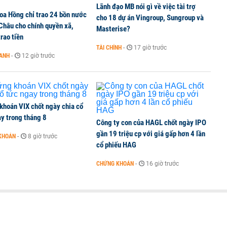
Lãnh đạo MB nói gì về việc tài trợ
oa Hồng chỉ trao 24 bồn nước
cho 18 dự án Vingroup, Sungroup và
 Châu cho chính quyền xã,
TCK, ai đã mua vào?
Masterise?
rao tiền
TÀI CHÍNH
-
17 giờ trước
OANH
-
12 giờ trước
ine, lao động công trình đóng BHXH bắt buộc
khoán VIX chốt ngày chia cổ
y trong tháng 8
Công ty con của HAGL chốt ngày IPO
gần 19 triệu cp với giá gấp hơn 4 lần
KHOÁN
-
8 giờ trước
cổ phiếu HAG
CHỨNG KHOÁN
-
16 giờ trước