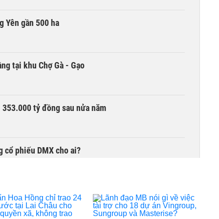
g Yên gần 500 ha
ng tại khu Chợ Gà - Gạo
ần 353.000 tỷ đồng sau nửa năm
g cổ phiếu DMX cho ai?
chọn nhà đầu tư công trình thành phố cảng hàng