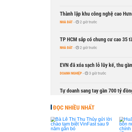
Thành lập khu công nghệ cao Hưn
NHÀ ĐẤT
-
2 giờ trước
TP HCM sắp có chung cư cao 35 tầ
NHÀ ĐẤT
-
2 giờ trước
EVN đã xóa sạch lỗ lũy kế, thu g
DOANH NGHIỆP
-
3 giờ trước
Tự doanh sang tay gần 700 tỷ đồn
CHỨNG KHOÁN
-
3 giờ trước
ĐỌC NHIỀU NHẤT
Thu hồi 89 ha đất để đấu giá lựa 
không
NHÀ ĐẤT
-
4 giờ trước