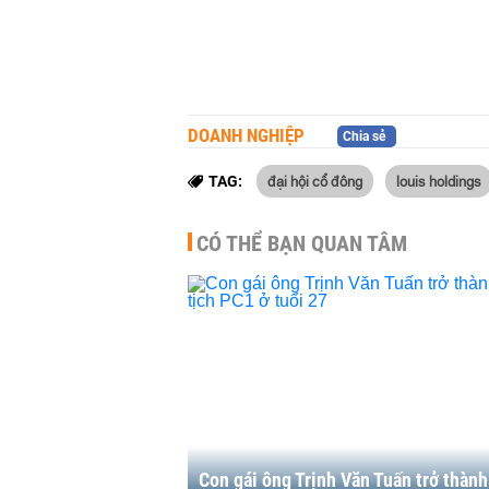
DOANH NGHIỆP
Chia sẻ
đại hội cổ đông
louis holdings
TAG:
CÓ THỂ BẠN QUAN TÂM
Con gái ông Trịnh Văn Tuấn trở thàn