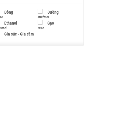
Đồng
Đường
Ethanol
Gạo
Gia súc - Gia cầm
Giấy
Gỗ
Hạt điều
Hồ tiêu - Hạt tiêu
Khí đốt
Kim loại khác
Mắc ca
Muối
Ngũ cốc
Nhựa - Hạt nhựa
Palladium
Phân bón