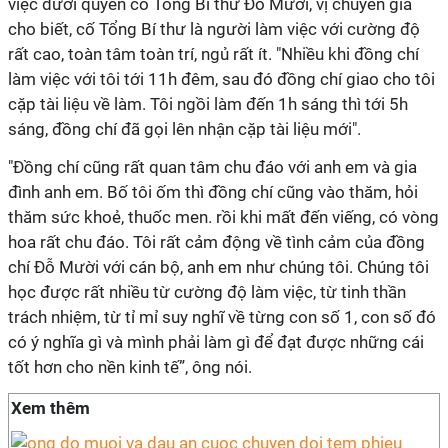
việc dưới quyền cố Tổng Bí thư Đỗ Mười, vị chuyên gia
cho biết, cố Tổng Bí thư là người làm việc với cường độ
rất cao, toàn tâm toàn trí, ngủ rất ít. "Nhiều khi đồng chí
làm việc với tôi tới 11h đêm, sau đó đồng chí giao cho tôi
cặp tài liệu về làm. Tôi ngồi làm đến 1h sáng thì tới 5h
sáng, đồng chí đã gọi lên nhận cặp tài liệu mới".
"Đồng chí cũng rất quan tâm chu đáo với anh em và gia
đình anh em. Bố tôi ốm thì đồng chí cũng vào thăm, hỏi
thăm sức khoẻ, thuốc men. rồi khi mất đến viếng, có vòng
hoa rất chu đáo. Tôi rất cảm động về tình cảm của đồng
chí Đỗ Mười với cán bộ, anh em như chúng tôi. Chúng tôi
học được rất nhiều từ cường độ làm việc, từ tinh thần
trách nhiệm, từ tỉ mỉ suy nghĩ về từng con số 1, con số đó
có ý nghĩa gì và mình phải làm gì để đạt được những cái
tốt hơn cho nền kinh tế”, ông nói.
Xem thêm