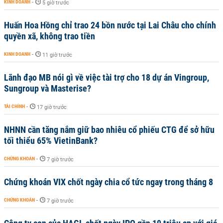
KINH DOANH
-
5 giờ trước
Huấn Hoa Hồng chỉ trao 24 bồn nước tại Lai Châu cho chính
quyền xã, không trao tiền
KINH DOANH
-
11 giờ trước
Lãnh đạo MB nói gì về việc tài trợ cho 18 dự án Vingroup,
Sungroup và Masterise?
TÀI CHÍNH
-
17 giờ trước
NHNN cần tăng nắm giữ bao nhiêu cổ phiếu CTG để sở hữu
tối thiểu 65% VietinBank?
CHỨNG KHOÁN
-
7 giờ trước
Chứng khoán VIX chốt ngày chia cổ tức ngay trong tháng 8
CHỨNG KHOÁN
-
7 giờ trước