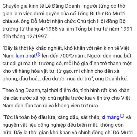
Chuyên gia kinh tế Lê Đăng Doanh - người từng có thời
gian làm việc dưới quyền của cố Tổng Bí thư Đỗ Mười
chia sẻ, ông Đỗ Mười nhận chức Chủ tịch Hội đồng Bộ
trưởng từ tháng 4/1988 và làm Tổng bí thư từ năm 1991
đến tháng 12/1997.
"Đấy là thời kỳ khắc nghiệt, khó khăn với nền kinh tế Việt
Nam,
lạm phát
lên đến 700%/năm. Người dân mua bất
cứ cái gì mà thị trường có, mỗi hộ gia đình trở thành một
kho về hàng hóa vật tư, từ gạo, mì chính cho đến xà
phòng, dầu hoả… đều được mua dự trữ", ông Doanh kể.
Theo ông Doanh, tại thời điểm đó, tình hình rất khó khăn
khi các nước xã hội chủ nghĩa trước kia viện trợ cho Việt
Nam dần dần tan rã và không viện trợ nữa.
"Tức là toàn bộ dầu lửa, xăng dầu, sắt thép,
xi măng
và
nguyên vật liệu công nghiệp đều biến mất, không còn
nữa. Đấy là thời gian khó khăn và chính đồng chí Đỗ Mười