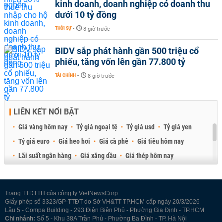
kinh doanh, doanh nghiệp có doanh thu
dưới 10 tỷ đồng
THỜI SỰ
-
8 giờ trước
BIDV sắp phát hành gần 500 triệu cổ
phiếu, tăng vốn lên gần 77.800 tỷ
TÀI CHÍNH
-
8 giờ trước
LIÊN KẾT NỔI BẬT
Giá vàng hôm nay
Tỷ giá ngoại tệ
Tỷ giá usd
Tỷ giá yen
Tỷ giá euro
Giá heo hơi
Giá cà phê
Giá tiêu hôm nay
Lãi suất ngân hàng
Giá xăng dầu
Giá thép hôm nay
Giá sầu riêng
Giá thịt heo
Giá gạo
Giá cao su
Best Retail Brokers
Diễn đàn đầu tư Việt Nam 2026
Trang TTĐTTH của công ty VietNewsCorp
Giấy phép số 3323/GP-TTĐT do Sở VH&TT TP.HCM cấp ngày 20/3/2026
Lầu 5 - Compa Building - 293 Điện Biên Phủ - Phường Gia Định - TP.HCM
Chi nhánh:
Số 5 - Khu 38A Trần Phú - Phường Ba Đình - TP. Hà Nội