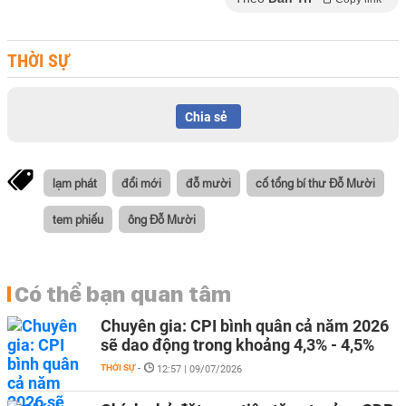
THỜI SỰ
Chia sẻ
lạm phát
đổi mới
đỗ mười
cố tổng bí thư Đỗ Mười
tem phiếu
ông Đỗ Mười
Có thể bạn quan tâm
Chuyên gia: CPI bình quân cả năm 2026
sẽ dao động trong khoảng 4,3% - 4,5%
THỜI SỰ
-
12:57 | 09/07/2026