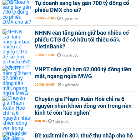
Tự doanh sang tay gần 700 tỷ đồng cổ
phiếu DMX cho ai?
CHỨNG KHOÁN
-
3 giờ trước
NHNN cần tăng nắm giữ bao nhiêu cổ
phiếu CTG để sở hữu tối thiểu 65%
VietinBank?
CHỨNG KHOÁN
-
7 giờ trước
VNPT nắm giữ hơn 62.000 tỷ đồng tiền
mặt, ngang ngửa MWG
DOANH NGHIỆP
-
7 giờ trước
Chuyên gia Phạm Xuân Hoè chỉ ra 6
nguyên nhân khiến dòng vốn trong nền
kinh tế còn 'tắc nghẽn'
THỜI SỰ
-
7 giờ trước
Đề xuất miễn 30% thuế thu nhập cho hộ