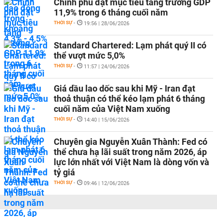
Chính phủ đặt mục tiêu tăng trưởng GDP
11,9% trong 6 tháng cuối năm
THỜI SỰ
-
19:56 | 28/06/2026
Standard Chartered: Lạm phát quý II có
thể vượt mức 5,0%
THỜI SỰ
-
11:57 | 24/06/2026
Giá dầu lao dốc sau khi Mỹ - Iran đạt
thoả thuận có thể kéo lạm phát 6 tháng
cuối năm của Việt Nam xuống
THỜI SỰ
-
14:40 | 15/06/2026
Chuyên gia Nguyễn Xuân Thành: Fed có
thể chưa hạ lãi suất trong năm 2026, áp
lực lớn nhất với Việt Nam là dòng vốn và
tỷ giá
THỜI SỰ
-
09:46 | 12/06/2026