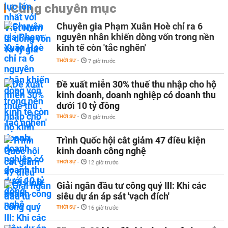
Cùng chuyên mục
Chuyên gia Phạm Xuân Hoè chỉ ra 6
nguyên nhân khiến dòng vốn trong nền
kinh tế còn 'tắc nghẽn'
THỜI SỰ
-
7 giờ trước
Đề xuất miễn 30% thuế thu nhập cho hộ
kinh doanh, doanh nghiệp có doanh thu
dưới 10 tỷ đồng
THỜI SỰ
-
8 giờ trước
Trình Quốc hội cắt giảm 47 điều kiện
kinh doanh công nghệ
THỜI SỰ
-
12 giờ trước
Giải ngân đầu tư công quý III: Khi các
siêu dự án áp sát 'vạch đích'
THỜI SỰ
-
16 giờ trước