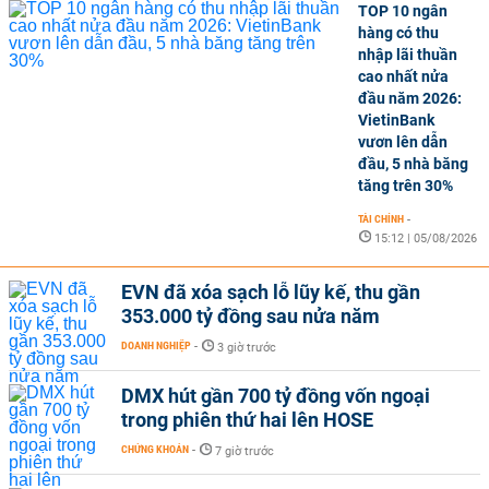
TOP 10 ngân
hàng có thu
nhập lãi thuần
cao nhất nửa
đầu năm 2026:
VietinBank
vươn lên dẫn
đầu, 5 nhà băng
tăng trên 30%
TÀI CHÍNH
-
15:12 | 05/08/2026
EVN đã xóa sạch lỗ lũy kế, thu gần
353.000 tỷ đồng sau nửa năm
DOANH NGHIỆP
-
3 giờ trước
DMX hút gần 700 tỷ đồng vốn ngoại
trong phiên thứ hai lên HOSE
CHỨNG KHOÁN
-
7 giờ trước