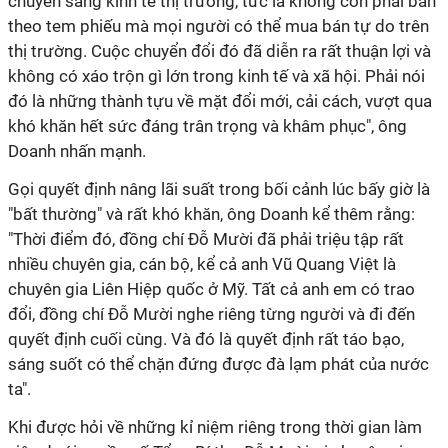
chuyển sang kinh tế thị trường, tức là không còn phải bán
theo tem phiếu mà mọi người có thể mua bán tự do trên
thị trường. Cuộc chuyển đổi đó đã diễn ra rất thuận lợi và
không có xáo trộn gì lớn trong kinh tế và xã hội. Phải nói
đó là những thành tựu về mặt đổi mới, cải cách, vượt qua
khó khăn hết sức đáng trân trọng và khâm phục", ông
Doanh nhấn mạnh.
Gọi quyết định nâng lãi suất trong bối cảnh lúc bấy giờ là
"bất thường" và rất khó khăn, ông Doanh kể thêm rằng:
"Thời điểm đó, đồng chí Đỗ Mười đã phải triệu tập rất
nhiều chuyên gia, cán bộ, kể cả anh Vũ Quang Việt là
chuyên gia Liên Hiệp quốc ở Mỹ. Tất cả anh em có trao
đổi, đồng chí Đỗ Mười nghe riêng từng người và đi đến
quyết định cuối cùng. Và đó là quyết định rất táo bạo,
sáng suốt có thể chặn đứng được đà lạm phát của nước
ta".
Khi được hỏi về những kỉ niệm riêng trong thời gian làm