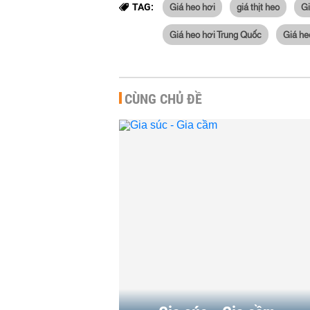
Giá heo hơi
giá thịt heo
Gi
TAG:
Giá heo hơi Trung Quốc
Giá he
CÙNG CHỦ ĐỀ
Giá thực p
nhiệt
HÀNG HÓA
-
Giá heo hơ
Xuống dướ
đồng/kg ở 
HÀNG HÓA
-