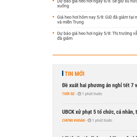
Dự báo giá heo hơi ngày 6/8: Sẽ giữ xu hư
xuống
Giá heo hơi hôm nay 5/8: Giữ đà giảm tại 
và miền Trung
Dự báo giá heo hơi ngày 5/8: Thị trường vẫ
đà giảm
TIN MỚI
Đề xuất hai phương án nghỉ tết 7 v
THỜI SỰ
-
1 phút trước
UBCK xử phạt 5 tổ chức, cá nhân, 
CHỨNG KHOÁN
-
1 phút trước