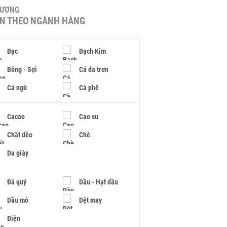
HƯƠNG
IN THEO NGÀNH HÀNG
Bạc
Bạch Kim
Bông - Sợi
Cá da trơn
Cá ngừ
Cà phê
Cacao
Cao su
Chất dẻo
Chè
Da giày
Đá quý
Dầu - Hạt dầu
Dầu mỏ
Dệt may
Điện