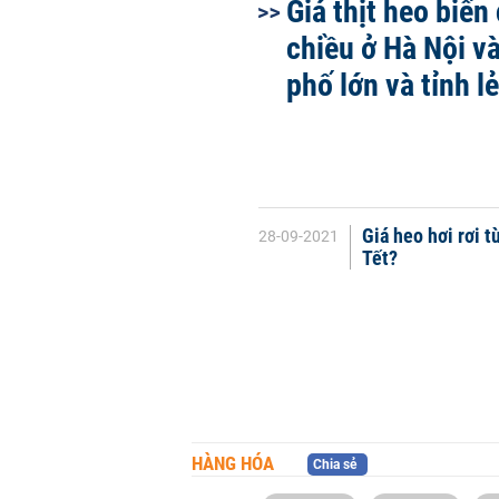
Giá thịt heo biến
chiều ở Hà Nội v
phố lớn và tỉnh lẻ
Giá heo hơi rơi 
28-09-2021
Tết?
HÀNG HÓA
Chia sẻ