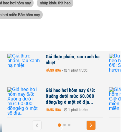
á heo hơi hôm nay
nhập khẩu thịt heo
o hơi miền Bắc hôm nay
hẩm, rau xanh hạ
Dự báo giá heo hơi ngày
6/8: Sẽ giữ xu hướng đi
xuống
1 phút trước
HÀNG HÓA
-
7 giờ trước
i hôm nay 6/8:
Giá heo hơi hôm nay 5/8:
i mức 60.000
Giữ đà giảm tại miền Bắc
một số địa...
miền Trung
1 phút trước
HÀNG HÓA
-
19 giờ trước