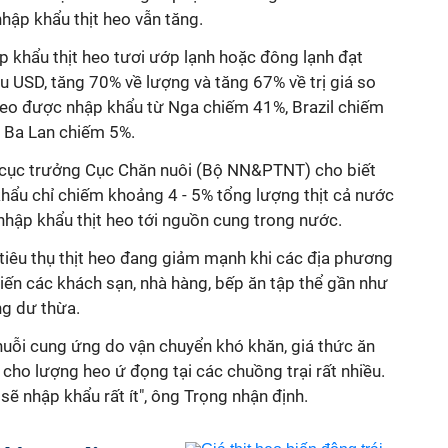
hập khẩu thịt heo vẫn tăng.
p khẩu thịt heo tươi ướp lạnh hoặc đông lạnh đạt
iệu USD, tăng 70% về lượng và tăng 67% về trị giá so
heo được nhập khẩu từ Nga chiếm 41%, Brazil chiếm
 Ba Lan chiếm 5%.
cục trưởng Cục Chăn nuôi (Bộ NN&PTNT) cho biết
khẩu chỉ chiếm khoảng 4 - 5% tổng lượng thịt cả nước
nhập khẩu thịt heo tới nguồn cung trong nước.
 tiêu thụ thịt heo đang giảm mạnh khi các địa phương
hiến các khách sạn, nhà hàng, bếp ăn tập thể gần như
g dư thừa.
huỗi cung ứng do vận chuyển khó khăn, giá thức ăn
 cho lượng heo ứ đọng tại các chuồng trại rất nhiều.
 sẽ nhập khẩu rất ít", ông Trọng nhận định.