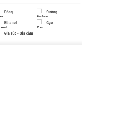
Đồng
Đường
Ethanol
Gạo
Gia súc - Gia cầm
Giấy
Gỗ
Hạt điều
Hồ tiêu - Hạt tiêu
Khí đốt
Kim loại khác
Mắc ca
Muối
Ngũ cốc
Nhựa - Hạt nhựa
Palladium
Phân bón