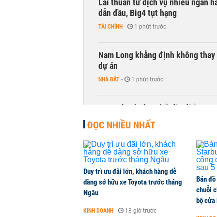
Lãi thuần từ dịch vụ nhiều ngân 
dẫn đầu, Big4 tụt hạng
TÀI CHÍNH
-
1 phút trước
Nam Long khẳng định không thay đ
dự án
NHÀ ĐẤT
-
1 phút trước
Sacombank thay đổi địa điểm trụ 
CHUYỂN ĐỘNG THỊ TRƯỜNG
-
1 phút trước
ĐỌC NHIỀU NHẤT
Duy trì ưu đãi lớn, khách hàng dễ
Bán đồ
dàng sở hữu xe Toyota trước tháng
chuỗi 
Ngâu
bộ cửa
KINH DOANH
-
18 giờ trước