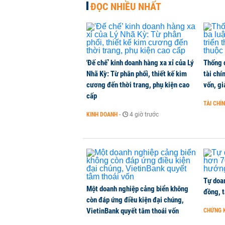
ĐỌC NHIỀU NHẤT
Đề xuất dự án bất động sản đang
NHÀ ĐẤT
-
1 phút trước
'Đế chế’ kinh doanh hàng xa xỉ của Lý
Thống 
Thị trường thường ‘phất lên’ tro
Nhã Kỳ: Từ phân phối, thiết kế kim
tài chí
CHỨNG KHOÁN
-
1 phút trước
cương đến thời trang, phụ kiện cao
vốn, g
cấp
TÀI CHÍ
Giá xăng dầu đồng loạt giảm hơn 1
KINH DOANH
-
4 giờ trước
HÀNG HÓA
-
1 phút trước
Tự doan
Một doanh nghiệp cảng biển không
đồng, 
còn đáp ứng điều kiện đại chúng,
VietinBank quyết tâm thoái vốn
CHỨNG 