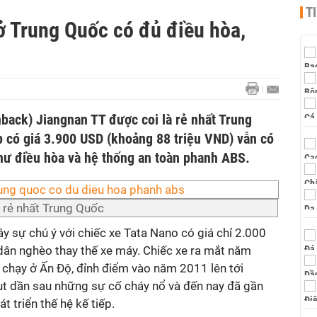
T
 ở Trung Quốc có đủ điều hòa,
back) Jiangnan TT được coi là rẻ nhất Trung
p có giá 3.900 USD (khoảng 88 triệu VND) vẫn có
như điều hòa và hệ thống an toàn phanh ABS.
ỗ rẻ nhất Trung Quốc
y sự chú ý với chiếc xe Tata Nano có giá chỉ 2.000
 dân nghèo thay thế xe máy. Chiếc xe ra mắt năm
 chạy ở Ấn Độ, đỉnh điểm vào năm 2011 lên tới
t dần sau những sự cố cháy nổ và đến nay đã gần
t triển thế hệ kế tiếp.