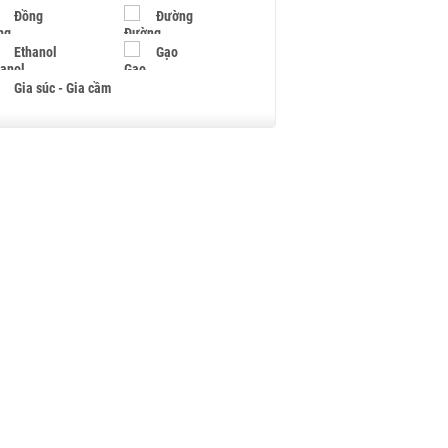
Đồng
Đường
Ethanol
Gạo
Gia súc - Gia cầm
Giấy
Gỗ
Hạt điều
Hồ tiêu - Hạt tiêu
Khí đốt
Kim loại khác
Mắc ca
Muối
Ngũ cốc
Nhựa - Hạt nhựa
Palladium
Phân bón
Rau - Củ -Quả
Sắt thép