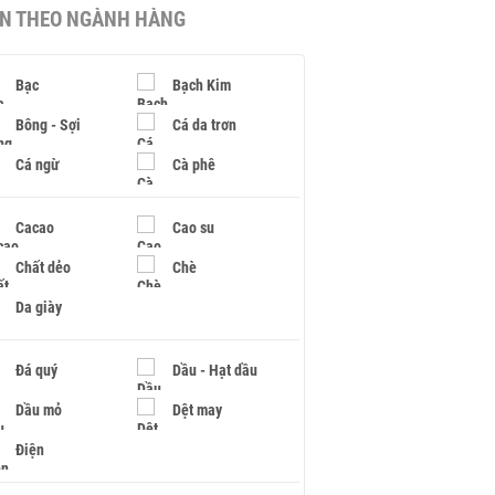
IN THEO NGÀNH HÀNG
Bạc
Bạch Kim
Bông - Sợi
Cá da trơn
Cá ngừ
Cà phê
Cacao
Cao su
Chất dẻo
Chè
Da giày
Đá quý
Dầu - Hạt dầu
Dầu mỏ
Dệt may
Điện