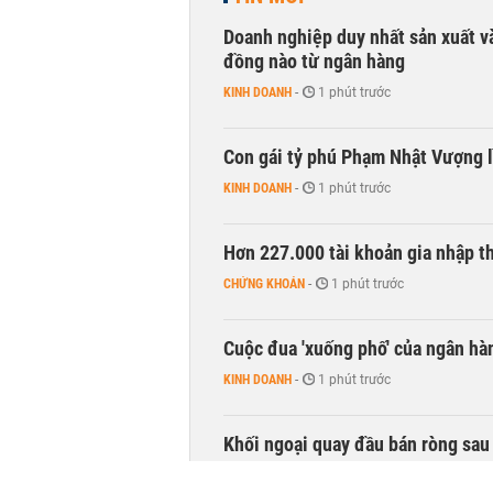
Doanh nghiệp duy nhất sản xuất v
đồng nào từ ngân hàng
KINH DOANH
-
1 phút trước
Con gái tỷ phú Phạm Nhật Vượng l
KINH DOANH
-
1 phút trước
Hơn 227.000 tài khoản gia nhập t
CHỨNG KHOÁN
-
1 phút trước
Cuộc đua 'xuống phố' của ngân hà
KINH DOANH
-
1 phút trước
Khối ngoại quay đầu bán ròng sau 
CHỨNG KHOÁN
-
1 phút trước