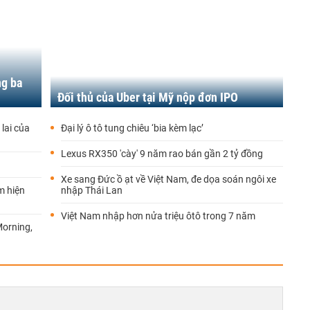
ng ba
Đối thủ của Uber tại Mỹ nộp đơn IPO
 lai của
Đại lý ô tô tung chiêu ‘bia kèm lạc’
Lexus RX350 'cày' 9 năm rao bán gần 2 tỷ đồng
Xe sang Đức ồ ạt về Việt Nam, đe dọa soán ngôi xe
m hiện
nhập Thái Lan
Việt Nam nhập hơn nửa triệu ôtô trong 7 năm
Morning,