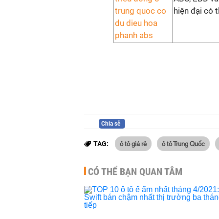
hiện đại có 
Chia sẻ
ô tô giá rẻ
ô tô Trung Quốc
TAG:
CÓ THỂ BẠN QUAN TÂM