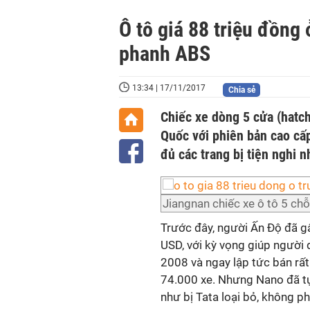
Ô tô giá 88 triệu đồng
phanh ABS
13:34 | 17/11/2017
Chia sẻ
Chiếc xe dòng 5 cửa (hatch
Quốc với phiên bản cao cấ
đủ các trang bị tiện nghi 
Jiangnan chiếc xe ô tô 5 ch
Trước đây, người Ấn Độ đã gâ
USD, với kỳ vọng giúp người
2008 và ngay lập tức bán rất
74.000 xe. Nhưng Nano đã tụ
như bị Tata loại bỏ, không phá