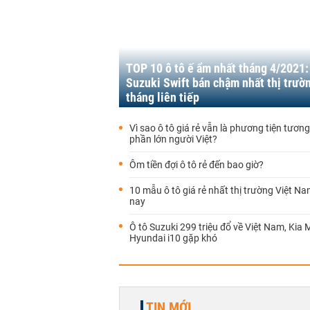
TOP 10 ô tô ế ẩm nhất tháng 4/2021:
Suzuki Swift bán chậm nhất thị trườ
tháng liên tiếp
Vì sao ô tô giá rẻ vẫn là phương tiện tương
phần lớn người Việt?
Ôm tiền đợi ô tô rẻ đến bao giờ?
10 mẫu ô tô giá rẻ nhất thị trường Việt Na
nay
Ô tô Suzuki 299 triệu đổ về Việt Nam, Kia 
Hyundai i10 gặp khó
TIN MỚI