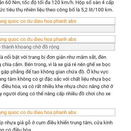
n 60 Nm, tốc độ tối đa 120 km/h. Hộp số sàn 4 cấp
 tiêu thụ nhiên liệu theo công bố là 5,2 lít/100 km.
o thành khoang chở đồ rộng
là nổi bật với trang bị đơn giản như mâm sắt, đèn
chìa cắm. Bên trong, vì là xe giá rẻ nên ghế xe bọc
hể gập phẳng để tạo không gian chứa đồ. Ở khu vực
rung tâm không có gì đặc sắc với chất liệu nhựa bọc
ó điều hòa, và có rất nhiều khe nhựa chức năng chờ ở
hấy người dùng có thể nâng cấp nhiều đồ chơi cho xe
p nhựa giả gỗ ở cụm điều khiển trung tâm, cửa kính
ng có điều hòa