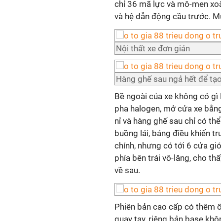
chỉ 36 mã lực và mô-men xoắ
và hệ dẫn động cầu trước. Mức
Nội thất xe đơn giản
Hàng ghế sau ngả hết để tạ
Bề ngoài của xe không có gì 
pha halogen, mở cửa xe bằng 
nỉ và hàng ghế sau chỉ có t
buồng lái, bảng điều khiển t
chính, nhưng có tới 6 cửa gi
phía bên trái vô-lăng, cho t
về sau.
Phiên bản cao cấp có thêm ố
quay tay, riêng bản base khô