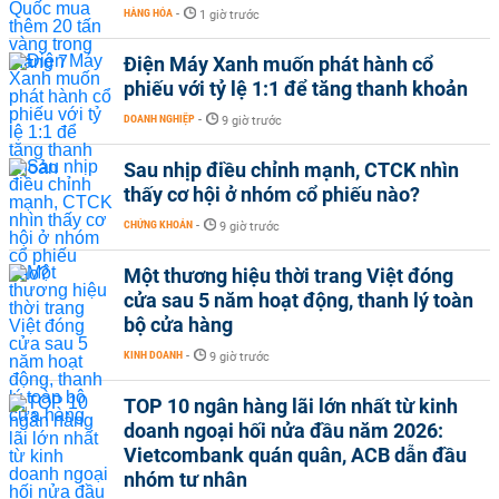
HÀNG HÓA
-
1 giờ trước
Điện Máy Xanh muốn phát hành cổ
phiếu với tỷ lệ 1:1 để tăng thanh khoản
DOANH NGHIỆP
-
9 giờ trước
Sau nhịp điều chỉnh mạnh, CTCK nhìn
thấy cơ hội ở nhóm cổ phiếu nào?
CHỨNG KHOÁN
-
9 giờ trước
Một thương hiệu thời trang Việt đóng
cửa sau 5 năm hoạt động, thanh lý toàn
bộ cửa hàng
KINH DOANH
-
9 giờ trước
TOP 10 ngân hàng lãi lớn nhất từ kinh
doanh ngoại hối nửa đầu năm 2026:
Vietcombank quán quân, ACB dẫn đầu
nhóm tư nhân