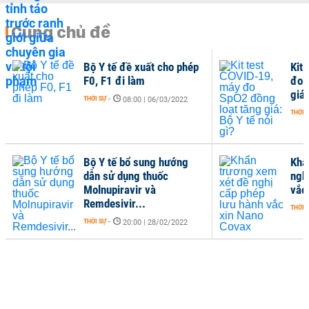
Cùng chủ đề
Bộ Y tế đề xuất cho phép
Kit
F0, F1 đi làm
đo 
giá:
THỜI SỰ
-
08:00 | 06/03/2022
THỜI 
Bộ Y tế bổ sung hướng
Khẩ
dẫn sử dụng thuốc
ngh
Molnupiravir và
vắc
Remdesivir...
THỜI 
THỜI SỰ
-
20:00 | 28/02/2022