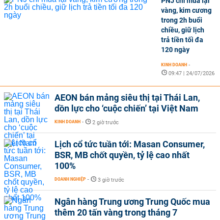
PNJ chỉ mua lại
vàng, kim cương
trong 2h buổi
chiều, giữ lịch
trả tiền tối đa
120 ngày
KINH DOANH
-
09:47 | 24/07/2026
AEON bán mảng siêu thị tại Thái Lan,
dồn lực cho ‘cuộc chiến’ tại Việt Nam
KINH DOANH
-
2 giờ trước
Lịch cổ tức tuần tới: Masan Consumer,
BSR, MB chốt quyền, tỷ lệ cao nhất
100%
DOANH NGHIỆP
-
3 giờ trước
Ngân hàng Trung ương Trung Quốc mua
thêm 20 tấn vàng trong tháng 7