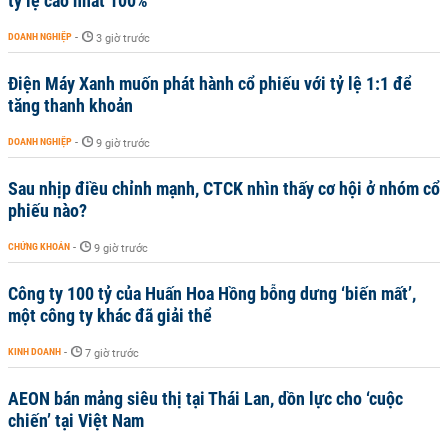
tỷ lệ cao nhất 100%
DOANH NGHIỆP
-
3 giờ trước
Điện Máy Xanh muốn phát hành cổ phiếu với tỷ lệ 1:1 để
tăng thanh khoản
DOANH NGHIỆP
-
9 giờ trước
Sau nhịp điều chỉnh mạnh, CTCK nhìn thấy cơ hội ở nhóm cổ
phiếu nào?
CHỨNG KHOÁN
-
9 giờ trước
Công ty 100 tỷ của Huấn Hoa Hồng bỗng dưng ‘biến mất’,
một công ty khác đã giải thể
KINH DOANH
-
7 giờ trước
AEON bán mảng siêu thị tại Thái Lan, dồn lực cho ‘cuộc
chiến’ tại Việt Nam