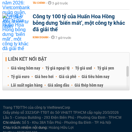
TÀI CHÍNH
-
3 giờ trước
Công ty 100 tỷ của Huấn Hoa Hồng
bỗng dưng ‘biến mất’, một công ty khác
đã giải thể
KINH DOANH
-
7 giờ trước
LIÊN KẾT NỔI BẬT
Giá vàng hôm nay
Tỷ giá ngoại tệ
Tỷ giá usd
Tỷ giá yen
Tỷ giá euro
Giá heo hơi
Giá cà phê
Giá tiêu hôm nay
Lãi suất ngân hàng
Giá xăng dầu
Giá thép hôm nay
Giá sầu riêng
Giá thịt heo
Giá gạo
Giá cao su
Best Retail Brokers
Diễn đàn đầu tư Việt Nam 2026
Trang TTĐTTH của công ty VietNewsCorp
Giấy phép số 3323/GP-TTĐT do Sở VH&TT TP.HCM cấp ngày 20/3/2026
Lầu 5 - Compa Building - 293 Điện Biên Phủ - Phường Gia Định - TP.HCM
Chi nhánh:
Số 5 - Khu 38A Trần Phú - Phường Ba Đình - TP. Hà Nội
Chịu trách nhiệm nội dung:
Hoàng Hữu Lợi