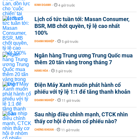
KINH DOANH
-
4 giờ trước
Lịch cổ tức tuần tới: Masan Consumer,
BSR, MB chốt quyền, tỷ lệ cao nhất
100%
DOANH NGHIỆP
-
5 giờ trước
Ngân hàng Trung ương Trung Quốc mua
thêm 20 tấn vàng trong tháng 7
HÀNG HÓA
-
3 giờ trước
Điện Máy Xanh muốn phát hành cổ
phiếu với tỷ lệ 1:1 để tăng thanh khoản
DOANH NGHIỆP
-
11 giờ trước
Sau nhịp điều chỉnh mạnh, CTCK nhìn
thấy cơ hội ở nhóm cổ phiếu nào?
CHỨNG KHOÁN
-
11 giờ trước