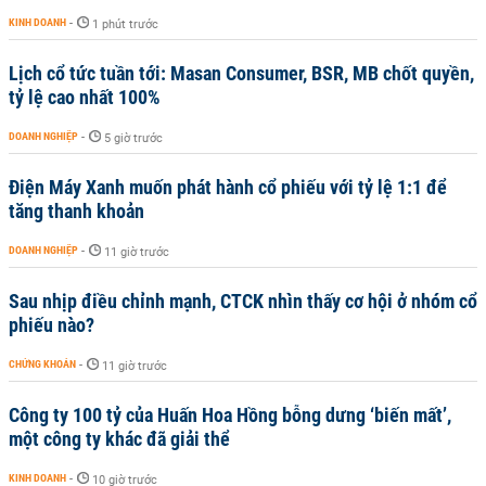
KINH DOANH
-
1 phút trước
Lịch cổ tức tuần tới: Masan Consumer, BSR, MB chốt quyền,
tỷ lệ cao nhất 100%
DOANH NGHIỆP
-
5 giờ trước
Điện Máy Xanh muốn phát hành cổ phiếu với tỷ lệ 1:1 để
tăng thanh khoản
DOANH NGHIỆP
-
11 giờ trước
Sau nhịp điều chỉnh mạnh, CTCK nhìn thấy cơ hội ở nhóm cổ
phiếu nào?
CHỨNG KHOÁN
-
11 giờ trước
Công ty 100 tỷ của Huấn Hoa Hồng bỗng dưng ‘biến mất’,
một công ty khác đã giải thể
KINH DOANH
-
10 giờ trước