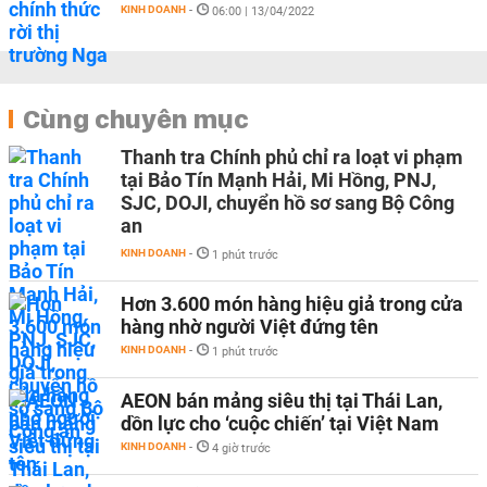
KINH DOANH
-
06:00 | 13/04/2022
Cùng chuyên mục
Thanh tra Chính phủ chỉ ra loạt vi phạm
tại Bảo Tín Mạnh Hải, Mi Hồng, PNJ,
SJC, DOJI, chuyển hồ sơ sang Bộ Công
an
KINH DOANH
-
1 phút trước
Hơn 3.600 món hàng hiệu giả trong cửa
hàng nhờ người Việt đứng tên
KINH DOANH
-
1 phút trước
AEON bán mảng siêu thị tại Thái Lan,
dồn lực cho ‘cuộc chiến’ tại Việt Nam
KINH DOANH
-
4 giờ trước