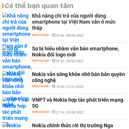
Có thể bạn quan tâm
Khả năng chi trả của người dùng
smartphone tại Việt Nam vẫn ở mức
thấp
KINH DOANH
-
07:46 | 08/06/2023
Sợ bị hiểu nhầm vẫn bán smartphone,
Nokia đổi logo mới
KINH DOANH
-
07:23 | 28/02/2023
Nokia vẫn sống khỏe nhờ bán bản quyền
công nghệ
KINH DOANH
-
14:39 | 27/01/2023
VNPT và Nokia hợp tác phát triển mạng
5G
KINH DOANH
-
21:14 | 25/08/2022
Nokia chính thức rời thị trường Nga