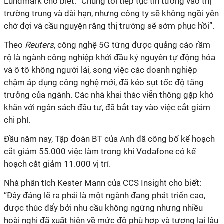
Lundmark cho biết: “Chúng tôi tiếp tục tin tưởng vào thị
trường trung và dài hạn, nhưng công ty sẽ không ngồi yên
chờ đợi và cầu nguyện rằng thị trường sẽ sớm phục hồi”.
Theo
Reuters
, công nghệ 5G từng được quảng cáo rầm
rộ là ngành công nghiệp khởi đầu kỷ nguyên tự động hóa
và ô tô không người lái, song việc các doanh nghiệp
chậm áp dụng công nghệ mới, đã kéo sụt tốc độ tăng
trưởng của ngành. Các nhà khai thác viễn thông gặp khó
khăn với ngân sách đầu tư, đã bắt tay vào việc cắt giảm
chi phí.
Đầu năm nay, Tập đoàn BT của Anh đã công bố kế hoạch
cắt giảm 55.000 việc làm trong khi Vodafone có kế
hoạch cắt giảm 11.000 vị trí.
Nhà phân tích Kester Mann của CCS Insight cho biết:
“Đây đáng lẽ ra phải là một ngành đang phát triển cao,
được thúc đẩy bởi nhu cầu không ngừng nhưng nhiều
hoài nghi đã xuất hiện về mức độ phù hợp và tương lai lâu