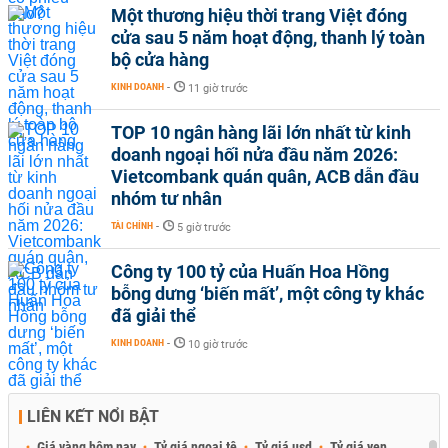
Một thương hiệu thời trang Việt đóng
cửa sau 5 năm hoạt động, thanh lý toàn
bộ cửa hàng
KINH DOANH
-
11 giờ trước
TOP 10 ngân hàng lãi lớn nhất từ kinh
doanh ngoại hối nửa đầu năm 2026:
Vietcombank quán quân, ACB dẫn đầu
nhóm tư nhân
TÀI CHÍNH
-
5 giờ trước
Công ty 100 tỷ của Huấn Hoa Hồng
bỗng dưng ‘biến mất’, một công ty khác
đã giải thể
KINH DOANH
-
10 giờ trước
LIÊN KẾT NỔI BẬT
Giá vàng hôm nay
Tỷ giá ngoại tệ
Tỷ giá usd
Tỷ giá yen