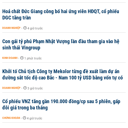
Hoá chất Đức Giang công bố hai ứng viên HĐQT, cổ phiếu
DGC tăng trần
DOANH NGHIỆP
-
4 giờ trước
Con gái tỷ phú Phạm Nhật Vượng lần đầu tham gia vào hệ
sinh thái Vingroup
KINH DOANH
-
1 phút trước
Khởi tố Chủ tịch Công ty Mekolor từng đề xuất làm dự án
đường sắt tốc độ cao Bắc - Nam 100 tỷ USD bằng vốn tự có
DOANH NGHIỆP
-
3 giờ trước
Cổ phiếu VNZ tăng gần 190.000 đồng/cp sau 5 phiên, gấp
đôi giá trong ba tháng
CHỨNG KHOÁN
-
4 giờ trước