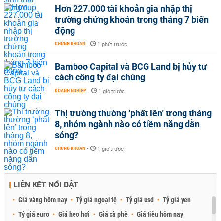
Hơn 227.000 tài khoản gia nhập thị
trường chứng khoán trong tháng 7 biến
động
CHỨNG KHOÁN
-
1 phút trước
Bamboo Capital và BCG Land bị hủy tư
cách công ty đại chúng
DOANH NGHIỆP
-
1 giờ trước
Thị trường thường ‘phất lên’ trong tháng
8, nhóm ngành nào có tiềm năng dẫn
sóng?
CHỨNG KHOÁN
-
1 giờ trước
LIÊN KẾT NỔI BẬT
Giá vàng hôm nay
Tỷ giá ngoại tệ
Tỷ giá usd
Tỷ giá yen
Tỷ giá euro
Giá heo hơi
Giá cà phê
Giá tiêu hôm nay