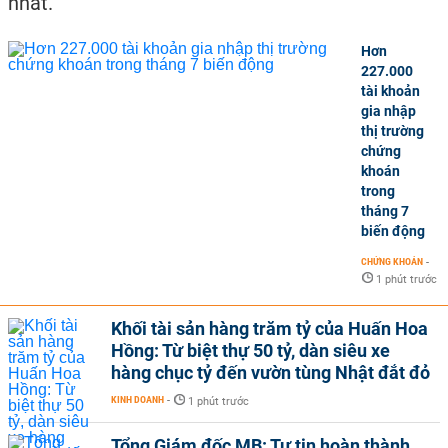
nhất.
Hơn
227.000
tài khoản
gia nhập
thị trường
chứng
khoán
trong
tháng 7
biến động
CHỨNG KHOÁN
-
1 phút trước
Khối tài sản hàng trăm tỷ của Huấn Hoa
Hồng: Từ biệt thự 50 tỷ, dàn siêu xe
hàng chục tỷ đến vườn tùng Nhật đắt đỏ
KINH DOANH
-
1 phút trước
Tổng Giám đốc MB: Tự tin hoàn thành