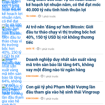
kế hoạch lợi nhuận năm, có thể đạt mốc
40.000 tỷ nếu tình hình thuận lợi
TÀI CHÍNH
-
1 phút trước
AI trở nên 'đáng sợ' hơn Bitcoin: Giới
đầu tư tháo chạy vì thị trường bốc hơi
40%, 150 tỷ USD bị rút không thương
tiếc
QUỐC TẾ
-
1 phút trước
Doanh nghiệp duy nhất sản xuất vàng
mã trên sàn báo lãi tăng 64%, không
vay một đồng nào từ ngân hàng
KINH DOANH
-
1 phút trước
Con gái tỷ phú Phạm Nhật Vượng lần
đầu tham gia vào hệ sinh thái Vingroup
KINH DOANH
-
1 phút trước