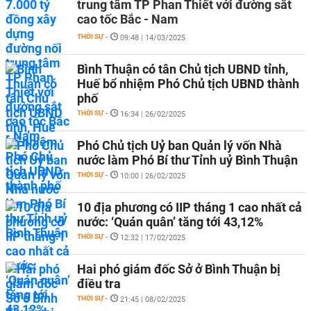
trung tâm TP Phan Thiết với đường sắt
cao tốc Bắc - Nam
THỜI SỰ
-
09:48 | 14/03/2025
Bình Thuận có tân Chủ tịch UBND tỉnh,
Huế bổ nhiệm Phó Chủ tịch UBND thành
phố
THỜI SỰ
-
16:34 | 26/02/2025
Phó Chủ tịch Uỷ ban Quản lý vốn Nhà
nước làm Phó Bí thư Tỉnh uỷ Bình Thuận
THỜI SỰ
-
10:00 | 26/02/2025
10 địa phương có IIP tháng 1 cao nhất cả
nước: ‘Quán quân’ tăng tới 43,12%
THỜI SỰ
-
12:32 | 17/02/2025
Hai phó giám đốc Sở ở Bình Thuận bị
điều tra
THỜI SỰ
-
21:45 | 08/02/2025