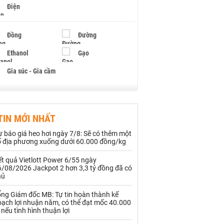
Điện
Đồng
Đường
Ethanol
Gạo
Gia súc - Gia cầm
Giấy
Gỗ
TIN MỚI NHẤT
Hạt điều
Hồ tiêu - Hạt tiêu
 báo giá heo hơi ngày 7/8: Sẽ có thêm một
Khí đốt
ố địa phương xuống dưới 60.000 đồng/kg
t quả Vietlott Power 6/55 ngày
Kim loại khác
Mắc ca
6/08/2026 Jackpot 2 hơn 3,3 tỷ đồng đã có
hủ
Muối
Ngũ cốc
ổng Giám đốc MB: Tự tin hoàn thành kế
Nhựa - Hạt nhựa
oạch lợi nhuận năm, có thể đạt mốc 40.000
 nếu tình hình thuận lợi