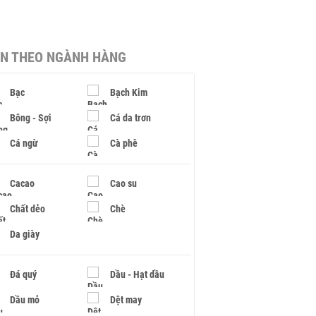
IN THEO NGÀNH HÀNG
Bạc
Bạch Kim
Bông - Sợi
Cá da trơn
Cá ngừ
Cà phê
Cacao
Cao su
Chất dẻo
Chè
Da giày
Đá quý
Dầu - Hạt dầu
Dầu mỏ
Dệt may