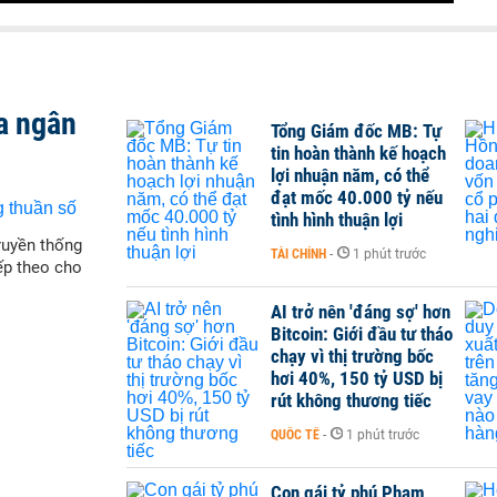
a ngân
Tổng Giám đốc MB: Tự
tin hoàn thành kế hoạch
lợi nhuận năm, có thể
đạt mốc 40.000 tỷ nếu
tình hình thuận lợi
ruyền thống
TÀI CHÍNH
-
1 phút trước
iếp theo cho
AI trở nên 'đáng sợ' hơn
Bitcoin: Giới đầu tư tháo
chạy vì thị trường bốc
hơi 40%, 150 tỷ USD bị
rút không thương tiếc
QUỐC TẾ
-
1 phút trước
Con gái tỷ phú Phạm