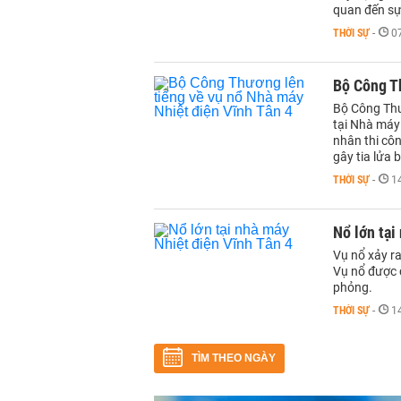
quan đến sự
THỜI SỰ
-
0
Bộ Công Th
Bộ Công Thư
tại Nhà máy
nhân thi côn
gây tia lửa 
THỜI SỰ
-
1
Nổ lớn tại
Vụ nổ xảy ra
Vụ nổ được 
phỏng.
THỜI SỰ
-
1
TÌM THEO NGÀY