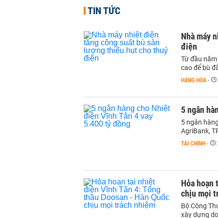
TIN TỨC
Nhà máy nh
điện
Từ đầu năm 
cao để bù đắ
HÀNG HÓA
-
5 ngân hàn
5 ngân hàng
AgriBank, 
TÀI CHÍNH
-
Hỏa hoạn t
chịu mọi t
Bộ Công Thư
xây dựng do