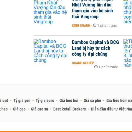
Nhật Vượng lần đầu
tham gia vào hệ sinh
thái Vingroup
KINH DOANH
-
1 phút trước
Bamboo Capital và BCG
Land bị hủy tư cách
công ty đại chúng
DOANH NGHIỆP
-
1 phút trước
á usd
Tỷ giá yen
Tỷ giá euro
Giá heo hơi
Giá cà phê
Giá tiêu hôm n
t heo
Giá gạo
Giá cao su
Best Retail Brokers
Diễn đàn đầu tư Việt N