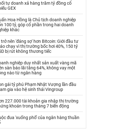
Palladium
Phân bón
hối tự doanh xả hàng trăm tỷ đồng cổ
hiếu GEX
Rau - Củ -Quả
Sắt thép
uấn Hoa Hồng là Chủ tịch doanh nghiệp
n 100 tỷ, góp cổ phần trong hai doanh
Sữa
ghiệp khác
 trở nên 'đáng sợ' hơn Bitcoin: Giới đầu tư
Than
Thức ăn chăn nuôi
áo chạy vì thị trường bốc hơi 40%, 150 tỷ
D bị rút không thương tiếc
Thủy hải sản khác
Tôm
oanh nghiệp duy nhất sản xuất vàng mã
Vàng
ên sàn báo lãi tăng 64%, không vay một
ồng nào từ ngân hàng
VLXD khác
Xăng dầu
on gái tỷ phú Phạm Nhật Vượng lần đầu
am gia vào hệ sinh thái Vingroup
Xi măng - Clynker
n 227.000 tài khoản gia nhập thị trường
hứng khoán trong tháng 7 biến động
uộc đua 'xuống phố' của ngân hàng thuần
ố