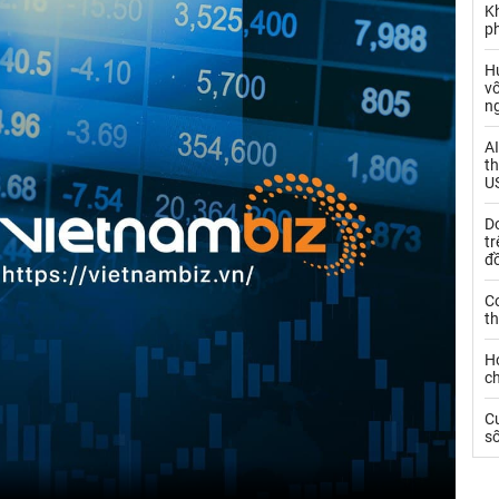
K
p
H
vố
n
AI
th
US
D
tr
đ
C
th
Hơ
c
C
s