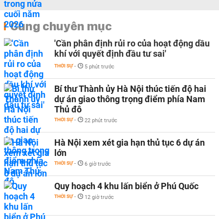
Cùng chuyên mục
'Cần phân định rủi ro của hoạt động dầu
khí với quyết định đầu tư sai'
THỜI SỰ
-
5 phút trước
Bí thư Thành ủy Hà Nội thúc tiến độ hai
dự án giao thông trọng điểm phía Nam
Thủ đô
THỜI SỰ
-
22 phút trước
Hà Nội xem xét gia hạn thủ tục 6 dự án
lớn
THỜI SỰ
-
6 giờ trước
Quy hoạch 4 khu lấn biển ở Phú Quốc
THỜI SỰ
-
12 giờ trước