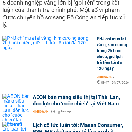
6 doanh nghiệp vàng lớn bị "gọi tên" trong kết
luận của thanh tra chính phủ. Một số vi phạm
được chuyển hồ sơ sang Bộ Công an tiếp tục xử
lý.
PNJ chỉ mua lại
vàng, kim cương
trong 2h buổi
chiều, giữ lịch
trả tiền tối đa
120 ngày
KINH DOANH
-
09:47 | 24/07/2026
AEON bán mảng siêu thị tại Thái Lan,
dồn lực cho ‘cuộc chiến’ tại Việt Nam
KINH DOANH
-
5 giờ trước
Lịch cổ tức tuần tới: Masan Consumer,
BSR, MB chốt quyền, tỷ lệ cao nhất