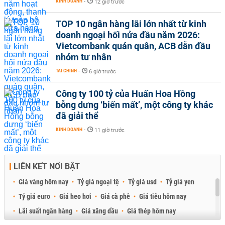
KINH DOANH
-
12 giờ trước
TOP 10 ngân hàng lãi lớn nhất từ kinh
doanh ngoại hối nửa đầu năm 2026:
Vietcombank quán quân, ACB dẫn đầu
nhóm tư nhân
TÀI CHÍNH
-
6 giờ trước
Công ty 100 tỷ của Huấn Hoa Hồng
bỗng dưng ‘biến mất’, một công ty khác
đã giải thể
KINH DOANH
-
11 giờ trước
LIÊN KẾT NỔI BẬT
Giá vàng hôm nay
Tỷ giá ngoại tệ
Tỷ giá usd
Tỷ giá yen
Tỷ giá euro
Giá heo hơi
Giá cà phê
Giá tiêu hôm nay
Lãi suất ngân hàng
Giá xăng dầu
Giá thép hôm nay