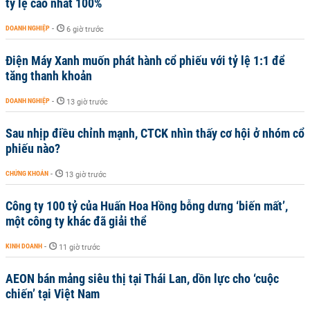
tỷ lệ cao nhất 100%
DOANH NGHIỆP
-
6 giờ trước
Điện Máy Xanh muốn phát hành cổ phiếu với tỷ lệ 1:1 để
tăng thanh khoản
DOANH NGHIỆP
-
13 giờ trước
Sau nhịp điều chỉnh mạnh, CTCK nhìn thấy cơ hội ở nhóm cổ
phiếu nào?
CHỨNG KHOÁN
-
13 giờ trước
Công ty 100 tỷ của Huấn Hoa Hồng bỗng dưng ‘biến mất’,
một công ty khác đã giải thể
KINH DOANH
-
11 giờ trước
AEON bán mảng siêu thị tại Thái Lan, dồn lực cho ‘cuộc
chiến’ tại Việt Nam