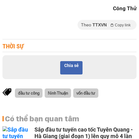
Công Thử
Theo
TTXVN
Copy link
THỜI SỰ
Chia sẻ
đầu tư công
Ninh Thuận
vốn đầu tư
Có thể bạn quan tâm
Sắp đầu tư tuyến cao tốc Tuyên Quang -
Hà Giang (giai đoạn 1) lên quy mô 4 làn