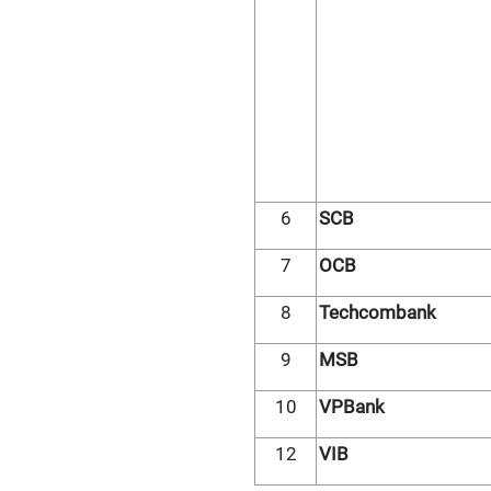
6
SCB
7
OCB
8
Techcombank
9
MSB
10
VPBank
12
VIB