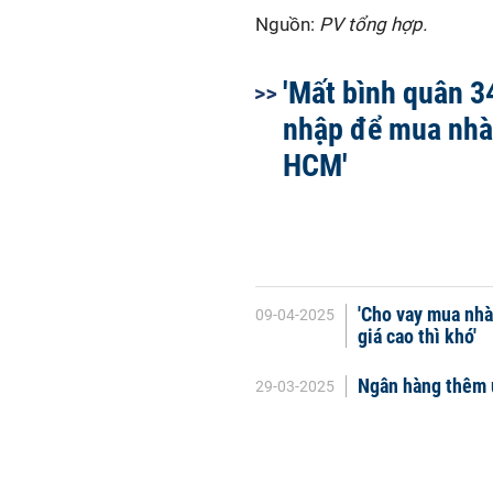
Nguồn:
PV tổng hợp.
'Mất bình quân 3
nhập để mua nhà 
HCM'
'Cho vay mua nhà
09-04-2025
giá cao thì khó'
Ngân hàng thêm ư
29-03-2025