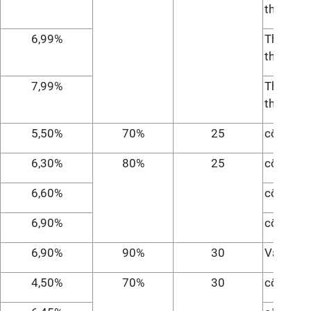
tháng đầ
6,99%
Thời hạn 
tháng đầ
7,99%
Thời hạn 
tháng đầ
5,50%
70%
25
cố định 
6,30%
80%
25
cố định 
6,60%
cố định 
6,90%
cố định 
6,90%
90%
30
Vay mua
4,50%
70%
30
cố định 