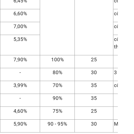
6,45%
cố định 
6,60%
cố định 
7,00%
cố định 
5,35%
cố định 
tháng ti
7,90%
100%
25
-
80%
30
3 tháng 
3,99%
70%
35
cố định 
-
90%
35
4,60%
75%
25
5,90%
90 - 95%
30
Miễn gố