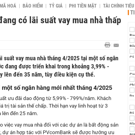
 MÃ HOÁ
BẢO HIỂM
TỶ GIÁ
PHI TIỀN MẶT
TÀI CHÍNH TIÊ
T
ang có lãi suất vay mua nhà thấp
ãi suất vay mua nhà tháng 4/2025 tại một số ngân
c đang được triển khai trong khoảng 3,99% -
y lên đến 35 năm, tùy điều kiện cụ thể.
i một số ngân hàng mới nhất tháng 4/2025
 suất ưu đãi dao động từ 5,99% - 799%/năm. Khách
 trị tài sản thế chấp. Thời hạn vay linh hoạt từ 3
a lên đến 25 năm.
ho việc vay mua nhà đối với các dự án là bất động sản
cư, dự án hợp tác với PVcomBank sẽ được hưởng ưu