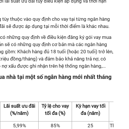
 lãi suất ưu đãi tùy điều kiện áp dụng và thời hạn
g tùy thuộc vào quy định cho vay tại từng ngân hàng
ãi sẽ được áp dụng tại mỗi thời điểm là khác nhau.
có những quy định về điều kiện đăng ký gói vay mua
ẫn sẽ có những quy định cơ bản mà các ngân hàng
ng gồm: Khách hàng đủ 18 tuổi (hoặc 20 tuổi) trở lên,
5 triệu đồng/tháng) và đảm bảo khả năng trả nợ, có
ó nợ xấu được ghi nhận trên hệ thống ngân hàng,...
ua nhà tại một số ngân hàng mới nhất tháng
Lãi suất ưu đãi
Tỷ lệ cho vay
Kỳ hạn vay tối
(%/năm)
tối đa (%)
đa (năm)
5,99%
85%
25
Thời hạn 