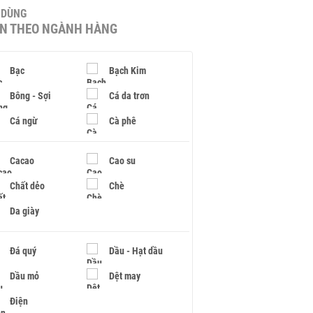
U DÙNG
IN THEO NGÀNH HÀNG
Bạc
Bạch Kim
Bông - Sợi
Cá da trơn
Cá ngừ
Cà phê
Cacao
Cao su
Chất dẻo
Chè
Da giày
Đá quý
Dầu - Hạt dầu
Dầu mỏ
Dệt may
Điện