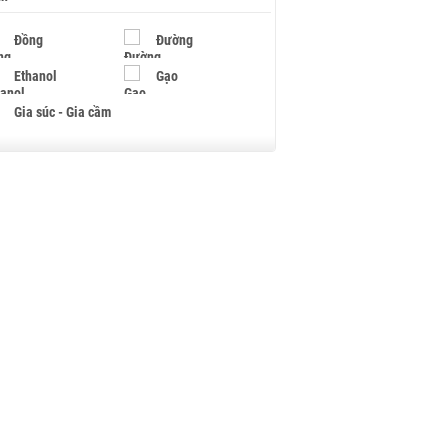
Đồng
Đường
Ethanol
Gạo
Gia súc - Gia cầm
Giấy
Gỗ
Hạt điều
Hồ tiêu - Hạt tiêu
Khí đốt
Kim loại khác
Mắc ca
Muối
Ngũ cốc
Nhựa - Hạt nhựa
Palladium
Phân bón