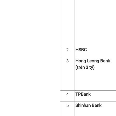
2
HSBC
3
Hong Leong Bank
(trên 3 tỷ)
4
TPBank
5
Shinhan Bank