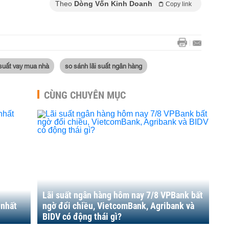
Theo
Dòng Vốn Kinh Doanh
Copy link
 suất vay mua nhà
so sánh lãi suất ngân hàng
CÙNG CHUYÊN MỤC
Lãi suất ngân hàng hôm nay 7/8 VPBank bất
 nhất
ngờ đổi chiều, VietcomBank, Agribank và
BIDV có động thái gì?