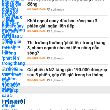
động
CHỨNG KHOÁN
-
5 giờ trước
Khối ngoại quay đầu bán ròng sau 3
phiên giải ngân liên tiếp
CHỨNG KHOÁN
-
5 giờ trước
Thị trường thường ‘phất lên’ trong tháng
8, nhóm ngành nào có tiềm năng dẫn
sóng?
CHỨNG KHOÁN
-
6 giờ trước
Cổ phiếu VNZ tăng gần 190.000 đồng/cp
sau 5 phiên, gấp đôi giá trong ba tháng
CHỨNG KHOÁN
-
9 giờ trước
Tin mới