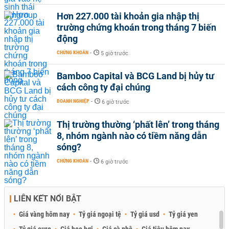
Hơn 227.000 tài khoản gia nhập thị
trường chứng khoán trong tháng 7 biến
động
CHỨNG KHOÁN
-
5 giờ trước
Bamboo Capital và BCG Land bị hủy tư
cách công ty đại chúng
DOANH NGHIỆP
-
6 giờ trước
Thị trường thường ‘phất lên’ trong tháng
8, nhóm ngành nào có tiềm năng dẫn
sóng?
CHỨNG KHOÁN
-
6 giờ trước
LIÊN KẾT NỔI BẬT
Giá vàng hôm nay
Tỷ giá ngoại tệ
Tỷ giá usd
Tỷ giá yen