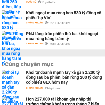
QUỐC TẾ
-
15 giờ trước
Khối ngoại mua ròng hơn 530 tỷ đồng cổ
phiếu 'họ Vin'
CHỨNG KHOÁN
-
16:21 | 05/08/2026
PNJ tăng trần phiên thứ ba, khối ngoại
mua ròng hàng trăm tỷ
CHỨNG KHOÁN
-
14:58 | 05/08/2026
Cùng chuyên mục
Khối tự doanh mạnh tay xả gần 2.200 tỷ
đồng sau ba phiên, bán ròng 200 tỷ đồng
cổ phiếu GEX hôm nay
CHỨNG KHOÁN
-
4 giờ trước
Hơn 227.000 tài khoản gia nhập thị
trường chứng khoán trong tháng 7 biến