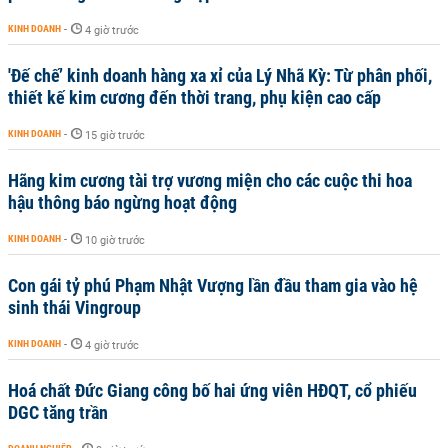
KINH DOANH
-
4 giờ trước
'Đế chế’ kinh doanh hàng xa xỉ của Lý Nhã Kỳ: Từ phân phối,
thiết kế kim cương đến thời trang, phụ kiện cao cấp
KINH DOANH
-
15 giờ trước
Hãng kim cương tài trợ vương miện cho các cuộc thi hoa
hậu thông báo ngừng hoạt động
KINH DOANH
-
10 giờ trước
Con gái tỷ phú Phạm Nhật Vượng lần đầu tham gia vào hệ
sinh thái Vingroup
KINH DOANH
-
4 giờ trước
Hoá chất Đức Giang công bố hai ứng viên HĐQT, cổ phiếu
DGC tăng trần