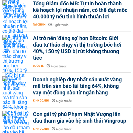
Tổng Giám đốc MB: Tự tin hoàn thành
kế hoạch lợi nhuận năm, có thể đạt mốc
40.000 tỷ nếu tình hình thuận lợi
TÀI CHÍNH
-
3 giờ trước
AI trở nên 'đáng sợ' hơn Bitcoin: Giới
đầu tư tháo chạy vì thị trường bốc hơi
40%, 150 tỷ USD bị rút không thương
tiếc
QUỐC TẾ
-
4 giờ trước
Doanh nghiệp duy nhất sản xuất vàng
mã trên sàn báo lãi tăng 64%, không
vay một đồng nào từ ngân hàng
KINH DOANH
-
4 giờ trước
Con gái tỷ phú Phạm Nhật Vượng lần
đầu tham gia vào hệ sinh thái Vingroup
KINH DOANH
-
4 giờ trước