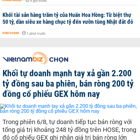
DOANH NGHIỆP
-
9 giờ trước
Khối tài sản hàng trăm tỷ của Huấn Hoa Hồng: Từ biệt thự
50 tỷ, dàn siêu xe hàng chục tỷ đến vườn tùng Nhật đắt đỏ
KINH DOANH
-
1 phút trước
Khối tự doanh mạnh tay xả gần 2.200
tỷ đồng sau ba phiên, bán ròng 200 tỷ
đồng cổ phiếu GEX hôm nay
Trong phiên 6/8, tự doanh tiếp tục bán ròng với
tổng giá trị khoảng 248 tỷ đồng trên HOSE, trong
đó cổ phiếu GEX ghi nhận giá trị bán ròng lớn