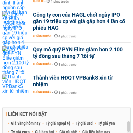
QUỐC TẾ
-
1 phút trước
Công ty con của HAGL chốt ngày IPO
gần 19 triệu cp với giá gấp hơn 4 lần cổ
phiếu HAG
CHỨNG KHOÁN
-
4 phút trước
Quy mô quỹ PYN Elite giảm hơn 2.100
tỷ đồng sau tháng 7 ‘tồi tệ’
CHỨNG KHOÁN
-
1 phút trước
Thành viên HĐQT VPBankS xin từ
nhiệm
CHỨNG KHOÁN
-
1 phút trước
LIÊN KẾT NỔI BẬT
Giá vàng hôm nay
Tỷ giá ngoại tệ
Tỷ giá usd
Tỷ giá yen
Tỷ giá euro
Giá heo hơi
Giá cà phê
Giá tiêu hôm nay