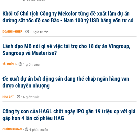
Khởi tố Chủ tịch Công ty Mekolor từng đề xuất làm dự án
đường sắt tốc độ cao Bắc - Nam 100 tỷ USD bằng vốn tự có
DOANH NGHIỆP
-
19 giờ trước
Lãnh đạo MB nói gì về việc tài trợ cho 18 dự án Vingroup,
Sungroup và Masterise?
TÀI CHÍNH
-
1 giờ trước
Đề xuất dự án bất động sản đang thế chấp ngân hàng vẫn
được chuyển nhượng
NHÀ ĐẤT
-
16 giờ trước
Công ty con của HAGL chốt ngày IPO gần 19 triệu cp với giá
gấp hơn 4 lần cổ phiếu HAG
CHỨNG KHOÁN
-
4 phút trước