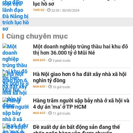
lục hồ sơ
THỜI SỰ
-
22:00 | 30/05/2024
Cùng chuyên mục
Một doanh nghiệp trúng thầu hai khu đô
thị hơn 36.000 tỷ ở Mũi Né
NHÀ ĐẤT
-
3 phút trước
Hà Nội giao hơn 6 ha đất xây nhà xã hội
nghìn tỷ đồng
NHÀ ĐẤT
-
10 giờ trước
Hàng trăm người sập bẫy nhà ở xã hội và
4 dự án 'ma' ở TP HCM
NHÀ ĐẤT
-
11 giờ trước
Đề xuất dự án bất động sản đang thế