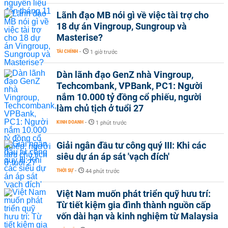
Lãnh đạo MB nói gì về việc tài trợ cho
18 dự án Vingroup, Sungroup và
Masterise?
TÀI CHÍNH
-
1 giờ trước
Dàn lãnh đạo GenZ nhà Vingroup,
Techcombank, VPBank, PC1: Người
nắm 10.000 tỷ đồng cổ phiếu, người
làm chủ tịch ở tuổi 27
KINH DOANH
-
1 phút trước
Giải ngân đầu tư công quý III: Khi các
siêu dự án áp sát 'vạch đích'
THỜI SỰ
-
44 phút trước
Việt Nam muốn phát triển quỹ hưu trí:
Từ tiết kiệm gia đình thành nguồn cấp
vốn dài hạn và kinh nghiệm từ Malaysia