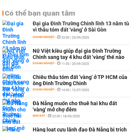
Có thể bạn quan tâm
Đại gia Đinh Trường Chinh lĩnh 13 năm tù
vì thâu tóm đất 'vàng' ở Sài Gòn
DOANH NGHIỆP
-
23:00 | 25/09/2025
Nữ Việt kiều giúp đại gia Đinh Trường
Chinh sang tay 4 khu đất 'vàng' thế nào
DOANH NGHIỆP
-
11:00 | 20/09/2025
Chiêu thâu tóm đất 'vàng' ở TP HCM của
ông Đinh Trường Chinh
DOANH NGHIỆP
-
14:00 | 12/07/2025
Đà Nẵng muốn cho thuê hai khu đất
'vàng' mở chợ đêm
NHÀ ĐẤT
-
23:00 | 18/03/2025
Hàng loạt cựu lãnh đạo Đà Nẵng bị trích