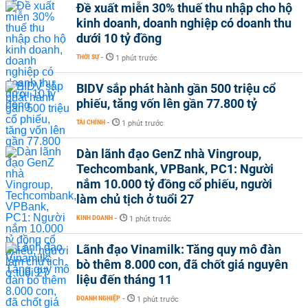
Đề xuất miễn 30% thuế thu nhập cho hộ
kinh doanh, doanh nghiệp có doanh thu
dưới 10 tỷ đồng
THỜI SỰ
-
1 phút trước
BIDV sắp phát hành gần 500 triệu cổ
phiếu, tăng vốn lên gần 77.800 tỷ
TÀI CHÍNH
-
1 phút trước
Dàn lãnh đạo GenZ nhà Vingroup,
Techcombank, VPBank, PC1: Người
nắm 10.000 tỷ đồng cổ phiếu, người
làm chủ tịch ở tuổi 27
KINH DOANH
-
1 phút trước
Lãnh đạo Vinamilk: Tăng quy mô đàn
bò thêm 8.000 con, đã chốt giá nguyên
liệu đến tháng 11
DOANH NGHIỆP
-
1 phút trước