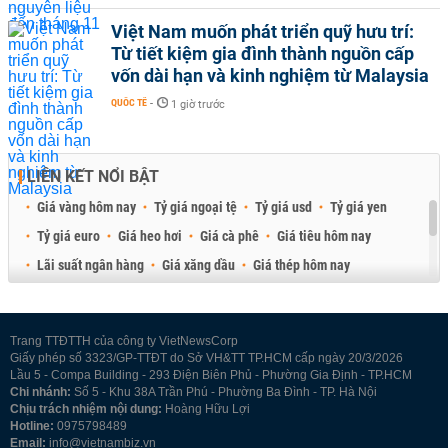
Việt Nam muốn phát triển quỹ hưu trí:
Từ tiết kiệm gia đình thành nguồn cấp
vốn dài hạn và kinh nghiệm từ Malaysia
QUỐC TẾ
-
1 giờ trước
LIÊN KẾT NỔI BẬT
Giá vàng hôm nay
Tỷ giá ngoại tệ
Tỷ giá usd
Tỷ giá yen
Tỷ giá euro
Giá heo hơi
Giá cà phê
Giá tiêu hôm nay
Lãi suất ngân hàng
Giá xăng dầu
Giá thép hôm nay
Giá sầu riêng
Giá thịt heo
Giá gạo
Giá cao su
Best Retail Brokers
Diễn đàn đầu tư Việt Nam 2026
Trang TTĐTTH của công ty VietNewsCorp
Giấy phép số 3323/GP-TTĐT do Sở VH&TT TP.HCM cấp ngày 20/3/2026
Lầu 5 - Compa Building - 293 Điện Biên Phủ - Phường Gia Định - TP.HCM
Chi nhánh:
Số 5 - Khu 38A Trần Phú - Phường Ba Đình - TP. Hà Nội
Chịu trách nhiệm nội dung:
Hoàng Hữu Lợi
Hotline:
0975798489
Email:
info@vietnambiz.vn