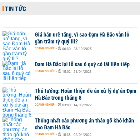
TIN TỨC
Giá bán urê tăng, vì sao Đạm Hà Bắc vẫn lỗ
gần trăm tỷ quý III?
DOANH NGHIỆP
-
06:30 | 23/10/2025
Đạm Hà Bắc lại lỗ sau 6 quý có lãi liên tiếp
DOANH NGHIỆP
-
15:02 | 21/04/2023
Thủ tướng: Hoàn thiện đề án xử lý dự án Đạm
Hà Bắc trong tháng 8
DOANH NGHIỆP
-
03:00 | 14/08/2022
Thống nhất các phương án tháo gỡ khó khăn
cho Đạm Hà Bắc
DOANH NGHIỆP
-
15:33 | 02/04/2022