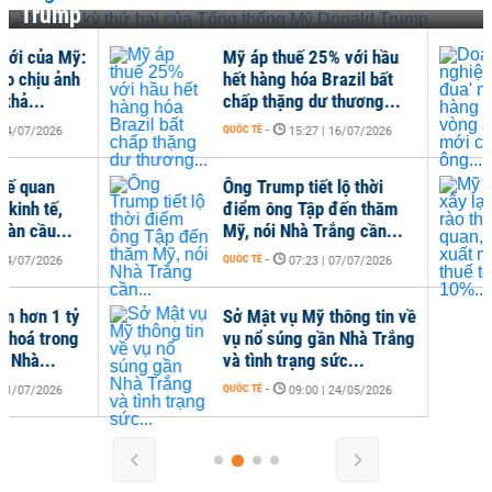
Trump
Mỹ áp thuế 25% với hầu
Doa
hết hàng hóa Brazil bất
nhậ
chấp thặng dư thương...
thu
QUỐC TẾ
-
QUỐC 
15:27 | 16/07/2026
Ông Trump tiết lộ thời
Mỹ 
điểm ông Tập đến thăm
rào
Mỹ, nói Nhà Trắng cần...
mức
QUỐC TẾ
-
QUỐC 
07:23 | 07/07/2026
Sở Mật vụ Mỹ thông tin về
vụ nổ súng gần Nhà Trắng
và tình trạng sức...
QUỐC TẾ
-
09:00 | 24/05/2026