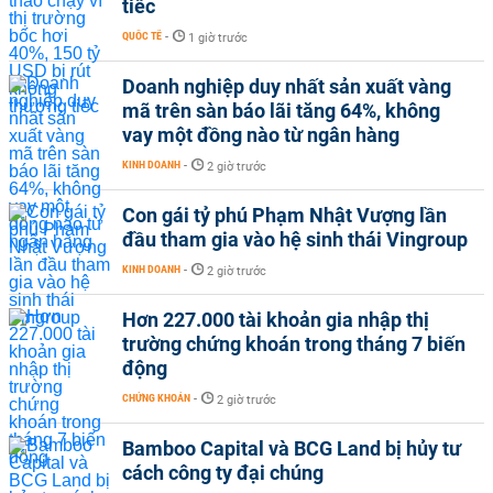
tiếc
QUỐC TẾ
-
1 giờ trước
Doanh nghiệp duy nhất sản xuất vàng
mã trên sàn báo lãi tăng 64%, không
vay một đồng nào từ ngân hàng
KINH DOANH
-
2 giờ trước
Con gái tỷ phú Phạm Nhật Vượng lần
đầu tham gia vào hệ sinh thái Vingroup
KINH DOANH
-
2 giờ trước
Hơn 227.000 tài khoản gia nhập thị
trường chứng khoán trong tháng 7 biến
động
CHỨNG KHOÁN
-
2 giờ trước
Bamboo Capital và BCG Land bị hủy tư
cách công ty đại chúng