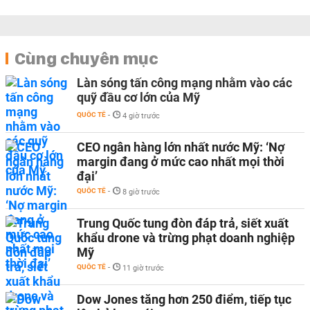
Cùng chuyên mục
Làn sóng tấn công mạng nhằm vào các
quỹ đầu cơ lớn của Mỹ
QUỐC TẾ
-
4 giờ trước
CEO ngân hàng lớn nhất nước Mỹ: ‘Nợ
margin đang ở mức cao nhất mọi thời
đại’
QUỐC TẾ
-
8 giờ trước
Trung Quốc tung đòn đáp trả, siết xuất
khẩu drone và trừng phạt doanh nghiệp
Mỹ
QUỐC TẾ
-
11 giờ trước
Dow Jones tăng hơn 250 điểm, tiếp tục