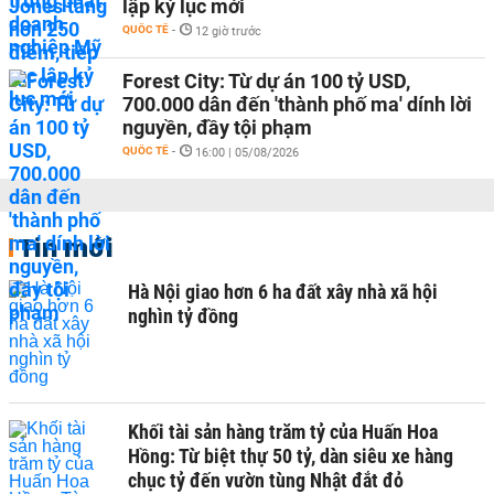
lập kỷ lục mới
QUỐC TẾ
-
12 giờ trước
Forest City: Từ dự án 100 tỷ USD,
700.000 dân đến 'thành phố ma' dính lời
nguyền, đầy tội phạm
QUỐC TẾ
-
16:00 | 05/08/2026
Tin mới
Hà Nội giao hơn 6 ha đất xây nhà xã hội
nghìn tỷ đồng
Khối tài sản hàng trăm tỷ của Huấn Hoa
Hồng: Từ biệt thự 50 tỷ, dàn siêu xe hàng
chục tỷ đến vườn tùng Nhật đắt đỏ