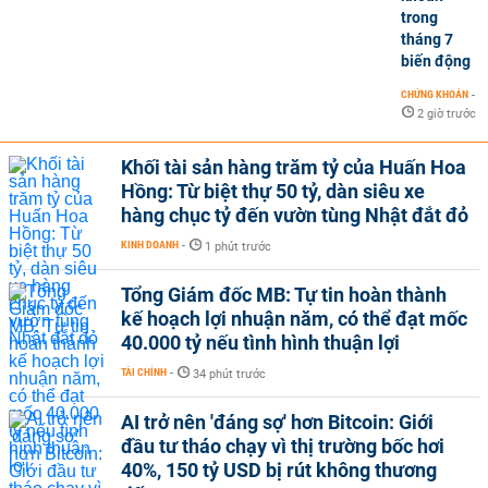
trong
tháng 7
biến động
CHỨNG KHOÁN
-
2 giờ trước
Khối tài sản hàng trăm tỷ của Huấn Hoa
Hồng: Từ biệt thự 50 tỷ, dàn siêu xe
hàng chục tỷ đến vườn tùng Nhật đắt đỏ
KINH DOANH
-
1 phút trước
Tổng Giám đốc MB: Tự tin hoàn thành
kế hoạch lợi nhuận năm, có thể đạt mốc
40.000 tỷ nếu tình hình thuận lợi
TÀI CHÍNH
-
34 phút trước
AI trở nên 'đáng sợ' hơn Bitcoin: Giới
đầu tư tháo chạy vì thị trường bốc hơi
40%, 150 tỷ USD bị rút không thương