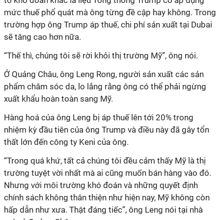
tố khó đoán khác là liệu Tổng thống Trump có áp dụng
mức thuế phổ quát mà ông từng đề cập hay không. Trong
trường hợp ông Trump áp thuế, chi phí sản xuất tại Dubai
sẽ tăng cao hơn nữa.
“Thế thì, chúng tôi sẽ rời khỏi thị trường Mỹ”, ông nói.
Ở Quảng Châu, ông Leng Rong, người sản xuất các sản
phẩm chăm sóc da, lo lắng rằng ông có thể phải ngừng
xuất khẩu hoàn toàn sang Mỹ.
Hàng hoá của ông Leng bị áp thuế lên tới 20% trong
nhiệm kỳ đầu tiên của ông Trump và điều này đã gây tổn
thất lớn đến công ty Keni của ông.
“Trong quá khứ, tất cả chúng tôi đều cảm thấy Mỹ là thị
trường tuyệt vời nhất mà ai cũng muốn bán hàng vào đó.
Nhưng với môi trường khó đoán và những quyết định
chính sách không thân thiện như hiện nay, Mỹ không còn
hấp dẫn như xưa. Thật đáng tiếc”, ông Leng nói tại nhà