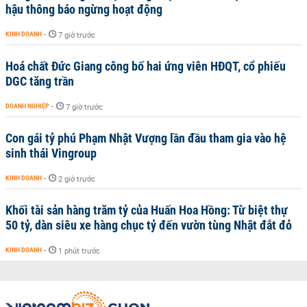
hậu thông báo ngừng hoạt động
KINH DOANH
-
7 giờ trước
Hoá chất Đức Giang công bố hai ứng viên HĐQT, cổ phiếu
DGC tăng trần
DOANH NGHIỆP
-
7 giờ trước
Con gái tỷ phú Phạm Nhật Vượng lần đầu tham gia vào hệ
sinh thái Vingroup
KINH DOANH
-
2 giờ trước
Khối tài sản hàng trăm tỷ của Huấn Hoa Hồng: Từ biệt thự
50 tỷ, dàn siêu xe hàng chục tỷ đến vườn tùng Nhật đắt đỏ
KINH DOANH
-
1 phút trước