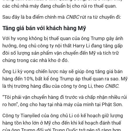
các chủ nhà máy đang chuẩn bị cho rủi ro thuế quan.
Sau đây là ba điểm chính mà
CNBC
rút ra từ chuyến đi:
Tăng giá bán với khách hàng Mỹ
Với
hy vọng không bị thuế quan của ông Trump gây ảnh
hưởng, ông chủ công ty nội thất Harry Li đang tăng gấp
đôi số lượng sản phẩm vận chuyển đến Mỹ và tích trữ
chúng trong các nhà kho ở đó.
Ông Li kỳ vọng chiến lược này sẽ giúp ông tăng giá bán
hàng đến 10%, bất kể ông Trump áp thuế quan ra sao. Mỹ
là thị trường hàng đầu của công ty ông Li, theo
CNBC
.
“Tôi phải vận chuyển hàng đi trước và chấp nhận nhiều rủi
ro hơn”, ông cho hay tại nhà máy của mình tại Phật Sơn.
Công ty Tianyiled của ông chủ Li có kế hoạch giữ lượng
hàng tồn kho lớn ở Mỹ cho đến khi kế hoạch đánh thuế
của ông Trump đối với Trung Quốc trở nên rõ ràng hơn.