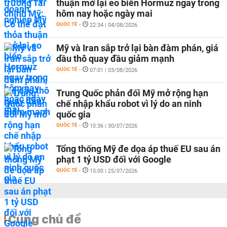
thuận mở lại eo biển Hormuz ngay trong
hôm nay hoặc ngày mai
QUỐC TẾ
-
22:34 | 04/08/2026
Mỹ và Iran sắp trở lại bàn đàm phán, giá
dầu thô quay đầu giảm mạnh
QUỐC TẾ
-
07:01 | 03/08/2026
Trung Quốc phản đối Mỹ mở rộng hạn
chế nhập khẩu robot vì lý do an ninh
quốc gia
QUỐC TẾ
-
10:36 | 30/07/2026
Tổng thống Mỹ đe dọa áp thuế EU sau án
phạt 1 tỷ USD đối với Google
QUỐC TẾ
-
15:00 | 25/07/2026
Cùng chủ đề
Nhiệm kỳ thứ hai của Tổng thống Mỹ Donald