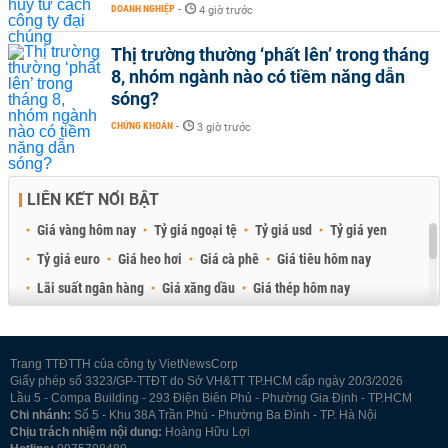
DOANH NGHIỆP
-
4 giờ trước
Thị trường thường ‘phất lên’ trong tháng
8, nhóm ngành nào có tiềm năng dẫn
sóng?
CHỨNG KHOÁN
-
3 giờ trước
LIÊN KẾT NỔI BẬT
Giá vàng hôm nay
Tỷ giá ngoại tệ
Tỷ giá usd
Tỷ giá yen
Tỷ giá euro
Giá heo hơi
Giá cà phê
Giá tiêu hôm nay
Lãi suất ngân hàng
Giá xăng dầu
Giá thép hôm nay
Giá sầu riêng
Giá thịt heo
Giá gạo
Giá cao su
Best Retail Brokers
Diễn đàn đầu tư Việt Nam 2026
Trang TTĐTTH của công ty VietNewsCorp
Giấy phép số 3323/GP-TTĐT do Sở VH&TT TP.HCM cấp ngày 20/3/2026
Lầu 5 - Compa Building - 293 Điện Biên Phủ - Phường Gia Định - TP.HCM
Chi nhánh:
Số 5 - Khu 38A Trần Phú - Phường Ba Đình - TP. Hà Nội
Chịu trách nhiệm nội dung:
Hoàng Hữu Lợi