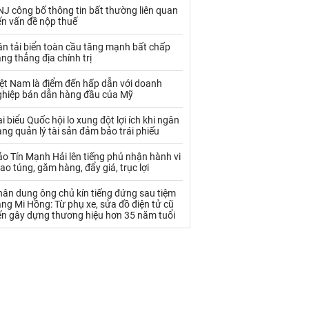
Palladium
Phân bón
J công bố thông tin bất thường liên quan
ến vấn đề nộp thuế
Rau - Củ -Quả
Sắt thép
n tải biển toàn cầu tăng mạnh bất chấp
Sữa
ng thẳng địa chính trị
iệt Nam là điểm đến hấp dẫn với doanh
ghiệp bán dẫn hàng đầu của Mỹ
Than
Thức ăn chăn nuôi
i biểu Quốc hội lo xung đột lợi ích khi ngân
Thủy hải sản khác
Tôm
ng quản lý tài sản đảm bảo trái phiếu
Vàng
o Tín Mạnh Hải lên tiếng phủ nhận hành vi
ao túng, găm hàng, đẩy giá, trục lợi
VLXD khác
Xăng dầu
hân dung ông chủ kín tiếng đứng sau tiệm
ng Mi Hồng: Từ phụ xe, sửa đồ điện tử cũ
Xi măng - Clynker
ến gây dựng thương hiệu hơn 35 năm tuổi