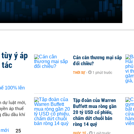
tùy ý áp
Cán cân thương mại sắp
 tác
đổi chiều?
THỜI SỰ
-
1 phút trước
Tập đoàn của Warren
 dự luật mới,
Buffett mua ròng gần
yền áp thuế
20 tỷ USD cổ phiếu,
g đầu dầu khí
chấm dứt chuỗi bán
ròng 14 quý
25
QUỐC TẾ
-
1 giờ trước