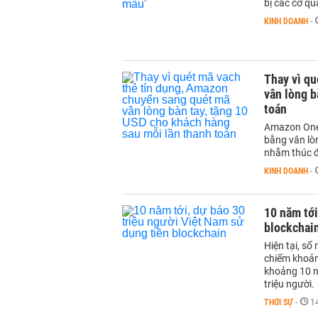
bị các cơ qu
KINH DOANH
-
Thay vì q
vân lòng b
toán
Amazon One 
bằng vân lò
nhằm thúc đ
KINH DOANH
-
10 năm tới
blockchai
Hiện tại, số
chiếm khoản 
khoảng 10 n
triệu người.
THỜI SỰ
-
1