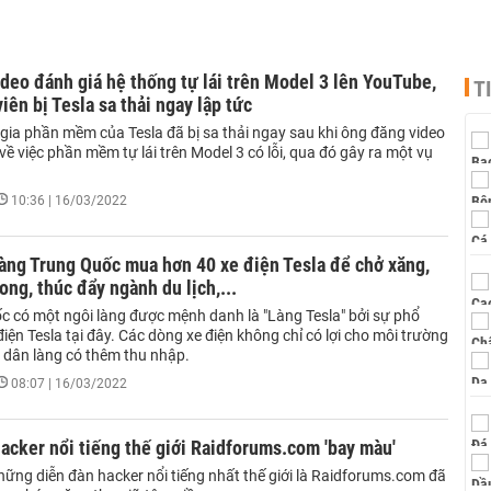
ideo đánh giá hệ thống tự lái trên Model 3 lên YouTube,
T
iên bị Tesla sa thải ngay lập tức
gia phần mềm của Tesla đã bị sa thải ngay sau khi ông đăng video
về việc phần mềm tự lái trên Model 3 có lỗi, qua đó gây ra một vụ
10:36 | 16/03/2022
àng Trung Quốc mua hơn 40 xe điện Tesla để chở xăng,
ong, thúc đẩy ngành du lịch,...
c có một ngôi làng được mệnh danh là "Làng Tesla" bởi sự phổ
điện Tesla tại đây. Các dòng xe điện không chỉ có lợi cho môi trường
 dân làng có thêm thu nhập.
08:07 | 16/03/2022
acker nổi tiếng thế giới Raidforums.com 'bay màu'
hững diễn đàn hacker nổi tiếng nhất thế giới là Raidforums.com đã