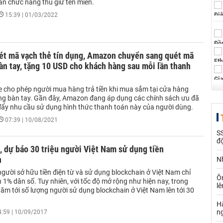
an chức năng thu giữ tên miền.
15:39 | 01/03/2022
uét mã vạch thẻ tín dụng, Amazon chuyển sang quét mã
àn tay, tặng 10 USD cho khách hàng sau mỗi lần thanh
cho phép người mua hàng trả tiền khi mua sắm tại cửa hàng
ng bàn tay. Gần đây, Amazon đang áp dụng các chính sách ưu đã
ẩy nhu cầu sử dụng hình thức thanh toán này của người dùng.
07:39 | 10/08/2021
SS
đ
, dự báo 30 triệu người Việt Nam sử dụng tiền
n
Nh
 người sở hữu tiền điện từ và sử dụng blockchain ở Việt Nam chỉ
Ô
1% dân số. Tuy nhiên, với tốc độ mở rộng như hiện nay, trong
l
ăm tới số lượng người sử dụng blockchain ở Việt Nam lên tới 30
Hà
n
4:59 | 10/09/2017