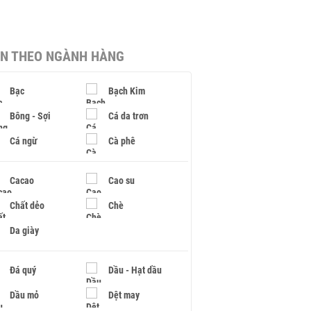
IN THEO NGÀNH HÀNG
Bạc
Bạch Kim
Bông - Sợi
Cá da trơn
Cá ngừ
Cà phê
Cacao
Cao su
Chất dẻo
Chè
Da giày
Đá quý
Dầu - Hạt dầu
Dầu mỏ
Dệt may