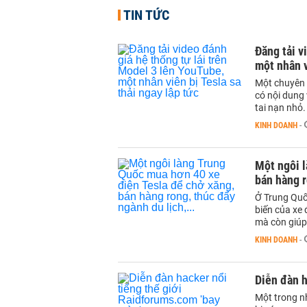
TIN TỨC
Đăng tải v
một nhân v
Một chuyên 
có nội dung 
tai nạn nhỏ.
KINH DOANH
-
Một ngôi l
bán hàng r
Ở Trung Quố
biến của xe 
mà còn giúp
KINH DOANH
-
Diễn đàn h
Một trong n