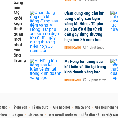
bang
của
Mỹ
Chân dung ông chủ kín
khởi
tiếng đứng sau tiệm
kiện
vàng Mi Hồng: Từ phụ
thuế
xe, sửa đồ điện tử cũ
quan
đến gây dựng thương
mới
hiệu hơn 35 năm tuổi
nhất
KINH DOANH
-
1 phút trước
của
ông
Trump
Mi Hồng lên tiếng sau
kết luận về tồn tại trong
kinh doanh vàng bạc
KINH DOANH
-
32 phút trước
á usd
Tỷ giá yen
Tỷ giá euro
Giá heo hơi
Giá cà phê
Giá tiêu hôm n
t heo
Giá gạo
Giá cao su
Best Retail Brokers
Diễn đàn đầu tư Việt N