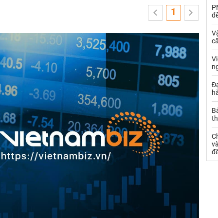
PN
1
đ
Vậ
că
V
n
Đạ
hà
Bả
th
C
và
đ