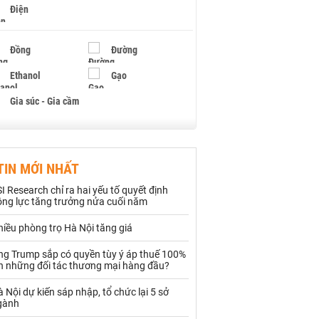
Điện
Đồng
Đường
Ethanol
Gạo
Gia súc - Gia cầm
Giấy
Gỗ
TIN MỚI NHẤT
Hạt điều
Hồ tiêu - Hạt tiêu
I Research chỉ ra hai yếu tố quyết định
Khí đốt
ộng lực tăng trưởng nửa cuối năm
iều phòng trọ Hà Nội tăng giá
Kim loại khác
Mắc ca
ng Trump sắp có quyền tùy ý áp thuế 100%
Muối
Ngũ cốc
ên những đối tác thương mại hàng đầu?
Nhựa - Hạt nhựa
 Nội dự kiến sáp nhập, tổ chức lại 5 sở
gành