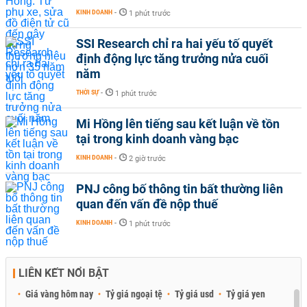
KINH DOANH
-
1 phút trước
SSI Research chỉ ra hai yếu tố quyết
định động lực tăng trưởng nửa cuối
năm
THỜI SỰ
-
1 phút trước
Mi Hồng lên tiếng sau kết luận về tồn
tại trong kinh doanh vàng bạc
KINH DOANH
-
2 giờ trước
PNJ công bố thông tin bất thường liên
quan đến vấn đề nộp thuế
KINH DOANH
-
1 phút trước
LIÊN KẾT NỔI BẬT
Giá vàng hôm nay
Tỷ giá ngoại tệ
Tỷ giá usd
Tỷ giá yen