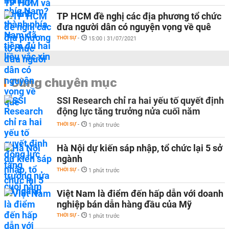
TP HCM đề nghị các địa phương tổ chức
đưa người dân có nguyện vọng về quê
THỜI SỰ
-
15:00 | 31/07/2021
Cùng chuyên mục
SSI Research chỉ ra hai yếu tố quyết định
động lực tăng trưởng nửa cuối năm
THỜI SỰ
-
1 phút trước
Hà Nội dự kiến sáp nhập, tổ chức lại 5 sở
ngành
THỜI SỰ
-
1 phút trước
Việt Nam là điểm đến hấp dẫn với doanh
nghiệp bán dẫn hàng đầu của Mỹ
THỜI SỰ
-
1 phút trước