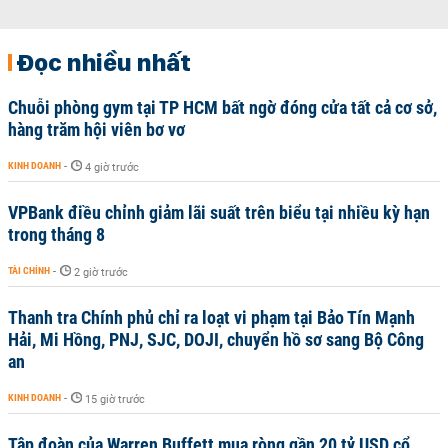
Đọc nhiều nhất
Chuỗi phòng gym tại TP HCM bất ngờ đóng cửa tất cả cơ sở,
hàng trăm hội viên bơ vơ
KINH DOANH
-
4 giờ trước
VPBank điều chỉnh giảm lãi suất trên biểu tại nhiều kỳ hạn
trong tháng 8
TÀI CHÍNH
-
2 giờ trước
Thanh tra Chính phủ chỉ ra loạt vi phạm tại Bảo Tín Mạnh
Hải, Mi Hồng, PNJ, SJC, DOJI, chuyển hồ sơ sang Bộ Công
an
KINH DOANH
-
15 giờ trước
Tập đoàn của Warren Buffett mua ròng gần 20 tỷ USD cổ