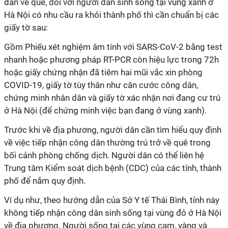
dân về quê, đối với người dân sinh sống tại vùng xanh ở
Hà Nội có nhu cầu ra khỏi thành phố thì cần chuẩn bị các
giấy tờ sau:
Gồm Phiếu xét nghiệm âm tính với SARS-CoV-2 bằng test
nhanh hoặc phương pháp RT-PCR còn hiệu lực trong 72h
hoặc giấy chứng nhận đã tiêm hai mũi vắc xin phòng
COVID-19, giấy tờ tùy thân như căn cước công dân,
chứng minh nhân dân và giấy tờ xác nhận nơi đang cư trú
ở Hà Nội (để chứng minh việc bạn đang ở vùng xanh).
Trước khi về địa phương, người dân cần tìm hiểu quy định
về việc tiếp nhận công dân thường trú trở về quê trong
bối cảnh phòng chống dịch. Người dân có thể liên hệ
Trung tâm Kiểm soát dịch bệnh (CDC) của các tỉnh, thành
phố để nắm quy định.
Ví dụ như, theo hướng dẫn của Sở Y tế Thái Bình, tỉnh này
không tiếp nhận công dân sinh sống tại vùng đỏ ở Hà Nội
về địa phương. Người sống tại các vùng cam, vàng và