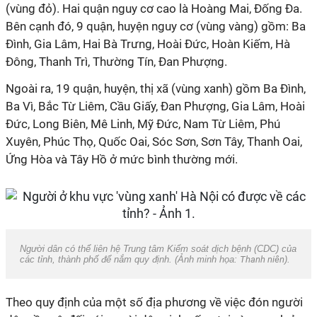
(vùng đỏ). Hai quận nguy cơ cao là Hoàng Mai, Đống Đa.
Bên cạnh đó, 9 quận, huyện nguy cơ (vùng vàng) gồm: Ba
Đình, Gia Lâm, Hai Bà Trưng, Hoài Đức, Hoàn Kiếm, Hà
Đông, Thanh Trì, Thường Tín, Đan Phượng.
Ngoài ra, 19 quận, huyện, thị xã (vùng xanh) gồm Ba Đình,
Ba Vì, Bắc Từ Liêm, Cầu Giấy, Đan Phượng, Gia Lâm, Hoài
Đức, Long Biên, Mê Linh, Mỹ Đức, Nam Từ Liêm, Phú
Xuyên, Phúc Thọ, Quốc Oai, Sóc Sơn, Sơn Tây, Thanh Oai,
Ứng Hòa và Tây Hồ ở mức bình thường mới.
Người dân có thể liên hệ Trung tâm Kiểm soát dịch bệnh (CDC) của
các tỉnh, thành phố để nắm quy định. (Ảnh minh họa:
Thanh niên
).
Theo quy định của một số địa phương về việc đón người