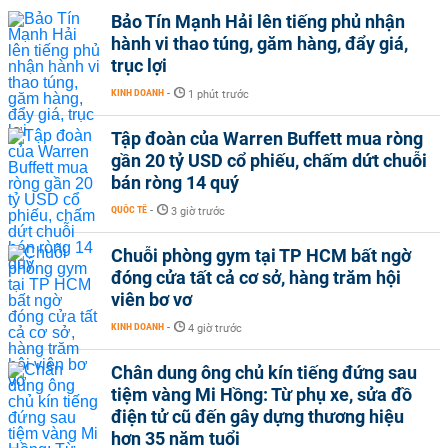
Bảo Tín Mạnh Hải lên tiếng phủ nhận
hành vi thao túng, găm hàng, đẩy giá,
trục lợi
KINH DOANH
-
1 phút trước
Tập đoàn của Warren Buffett mua ròng
gần 20 tỷ USD cổ phiếu, chấm dứt chuỗi
bán ròng 14 quý
QUỐC TẾ
-
3 giờ trước
Chuỗi phòng gym tại TP HCM bất ngờ
đóng cửa tất cả cơ sở, hàng trăm hội
viên bơ vơ
KINH DOANH
-
4 giờ trước
Chân dung ông chủ kín tiếng đứng sau
tiệm vàng Mi Hồng: Từ phụ xe, sửa đồ
điện tử cũ đến gây dựng thương hiệu
hơn 35 năm tuổi