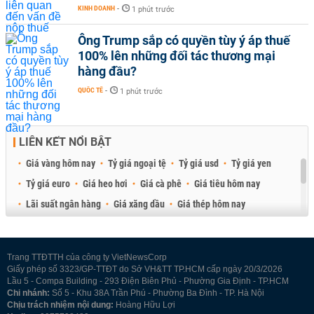
KINH DOANH
-
1 phút trước
Ông Trump sắp có quyền tùy ý áp thuế
100% lên những đối tác thương mại
hàng đầu?
QUỐC TẾ
-
1 phút trước
LIÊN KẾT NỔI BẬT
Giá vàng hôm nay
Tỷ giá ngoại tệ
Tỷ giá usd
Tỷ giá yen
Tỷ giá euro
Giá heo hơi
Giá cà phê
Giá tiêu hôm nay
Lãi suất ngân hàng
Giá xăng dầu
Giá thép hôm nay
Giá sầu riêng
Giá thịt heo
Giá gạo
Giá cao su
Best Retail Brokers
Diễn đàn đầu tư Việt Nam 2026
Trang TTĐTTH của công ty VietNewsCorp
Giấy phép số 3323/GP-TTĐT do Sở VH&TT TP.HCM cấp ngày 20/3/2026
Lầu 5 - Compa Building - 293 Điện Biên Phủ - Phường Gia Định - TP.HCM
Chi nhánh:
Số 5 - Khu 38A Trần Phú - Phường Ba Đình - TP. Hà Nội
Chịu trách nhiệm nội dung:
Hoàng Hữu Lợi