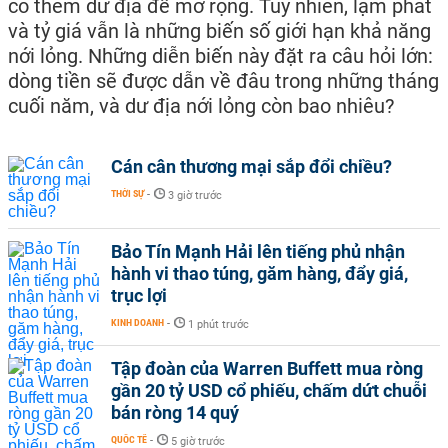
có thêm dư địa để mở rộng. Tuy nhiên, lạm phát
và tỷ giá vẫn là những biến số giới hạn khả năng
nới lỏng. Những diễn biến này đặt ra câu hỏi lớn:
dòng tiền sẽ được dẫn về đâu trong những tháng
cuối năm, và dư địa nới lỏng còn bao nhiêu?
Cán cân thương mại sắp đổi chiều?
THỜI SỰ
-
3 giờ trước
Bảo Tín Mạnh Hải lên tiếng phủ nhận
hành vi thao túng, găm hàng, đẩy giá,
trục lợi
KINH DOANH
-
1 phút trước
Tập đoàn của Warren Buffett mua ròng
gần 20 tỷ USD cổ phiếu, chấm dứt chuỗi
bán ròng 14 quý
QUỐC TẾ
-
5 giờ trước