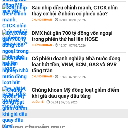
Sau nhịp điều chỉnh mạnh, CTCK nhìn
thấy cơ hội ở nhóm cổ phiếu nào?
CHỨNG KHOÁN
-
07:00 | 08/08/2026
DMX hút gần 700 tỷ đồng vốn ngoại
trong phiên thứ hai lên HOSE
CHỨNG KHOÁN
-
16:37 | 07/08/2026
Cổ phiếu doanh nghiệp Nhà nước đồng
loạt hút tiền, VNM, BCM, GAS và GVR
tăng trần
CHỨNG KHOÁN
-
10:53 | 07/08/2026
Chứng khoán Mỹ đồng loạt giảm điểm
khi giá dầu quay đầu tăng
QUỐC TẾ
-
06:01 | 07/08/2026
Cùng chuyên mục