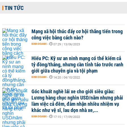
TIN TỨC
Mạng xã hội thúc đẩy cơ hội thăng tiến trong
công việc bằng cách nào?
KINH DOANH
-
07:29 | 13/06/2023
Hiếu PC: Kỹ sư an ninh mạng có thể kiếm cả
tỷ đồng/tháng, nhưng cần tỉnh táo trước ranh
giới giữa chuyên gia và tội phạm
KINH DOANH
-
14:20 | 04/10/2022
Góc khuất nghề lái xe cho giới siêu giàu:
Lương hàng chục nghìn USD/năm nhưng phải
làm việc cả đêm, đảm nhận nhiều nhiệm vụ
khác như vệ sĩ, lau dọn nhà xe,...
KINH DOANH
-
17:15 | 17/09/2022