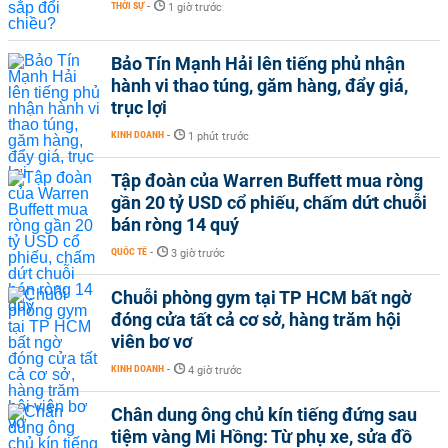
THỜI SỰ
-
1 giờ trước
Bảo Tín Mạnh Hải lên tiếng phủ nhận
hành vi thao túng, găm hàng, đẩy giá,
trục lợi
KINH DOANH
-
1 phút trước
Tập đoàn của Warren Buffett mua ròng
gần 20 tỷ USD cổ phiếu, chấm dứt chuỗi
bán ròng 14 quý
QUỐC TẾ
-
3 giờ trước
Chuỗi phòng gym tại TP HCM bất ngờ
đóng cửa tất cả cơ sở, hàng trăm hội
viên bơ vơ
KINH DOANH
-
4 giờ trước
Chân dung ông chủ kín tiếng đứng sau
tiệm vàng Mi Hồng: Từ phụ xe, sửa đồ