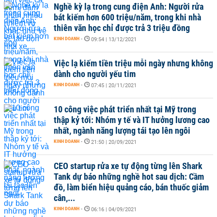
Nghề kỳ lạ trong cung điện Anh: Người rửa
bát kiếm hơn 600 triệu/năm, trong khi nhà
thiên văn học chỉ được trả 3 triệu đồng
KINH DOANH
-
09:54 | 13/12/2021
Việc lạ kiếm tiền triệu mỗi ngày nhưng không
dành cho người yếu tim
KINH DOANH
-
07:45 | 20/11/2021
10 công việc phát triển nhất tại Mỹ trong
thập kỷ tới: Nhóm y tế và IT hưởng lương cao
nhất, ngành năng lượng tái tạo lên ngôi
KINH DOANH
-
21:50 | 20/09/2021
CEO startup rửa xe tự động từng lên Shark
Tank dự báo những nghề hot sau dịch: Cầm
đồ, làm biển hiệu quảng cáo, bán thuốc giảm
cân,...
KINH DOANH
-
06:16 | 04/09/2021