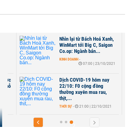
ay
Nhìn lại từ Bách Hoá Xanh,
cầu
WinMart tới Big C, Saigon
Co.op: Ngành bán...
2021
KINH DOANH
-
07:00 | 23/10/2021
y dược
Dịch COVID-19 hôm nay
ốc hỗ
22/10: F0 cộng đồng
thường xuyên mua rau,
thịt,...
THỜI SỰ
-
21:00 | 22/10/2021