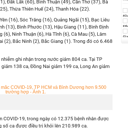
1), Đắk Lắk (60), Bình Thuận (49), Cần Thơ (37), Bà
 (25), Thừa Thiên Huế (24), Thanh Hóa (22).
ên (16), Sóc Trăng (16), Quảng Ngãi (15), Bạc Liêu
 (13), Bình Phước (13), Hậu Giang (11), Bình Định
g (6), Ninh Thuận (6), Hà Tĩnh (6), Cà Mau (5), Lâm
Lai (2), Bắc Ninh (2), Bắc Giang (1). Trong đó có 6.468
 nhiễm ghi nhận trong nước giảm 804 ca. Tại TP
g giảm 138 ca, Đồng Nai giảm 199 ca, Long An giảm
n COVID-19, trong ngày có 12.375 bệnh nhân được
g số ca được điều trị khỏi lên 210.989 ca.