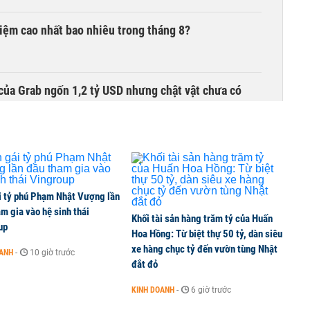
 kiệm cao nhất bao nhiêu trong tháng 8?
của Grab ngốn 1,2 tỷ USD nhưng chật vật chưa có
00 tỷ đồng sau tháng 7 ‘tồi tệ’
i tỷ phú Phạm Nhật Vượng lần
m gia vào hệ sinh thái
Khối tài sản hàng trăm tỷ của Huấn
iều gì đang tạo nên sức hút của đô thị biển?
up
Hoa Hồng: Từ biệt thự 50 tỷ, dàn siêu
xe hàng chục tỷ đến vườn tùng Nhật
OANH
-
10 giờ trước
đắt đỏ
khu đô thị hơn 36.000 tỷ ở Mũi Né
KINH DOANH
-
6 giờ trước