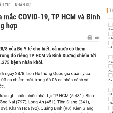
ẦU TƯ
NHÂN SỰ
T
ca mắc COVID-19, TP HCM và Bình
ng hợp
28/8 của Bộ Y tế cho biết, cả nước có thêm
rong đó riêng TP HCM và Bình Dương chiếm tới
2.375 bệnh nhân khỏi.
8h ngày 28/8, trên Hệ thống Quốc gia quản lý ca
03 ca nhiễm mới, trong đó 06 ca nhập cảnh và
́c.
ợc ghi nhận nhiều nhất tại TP HCM (5.481), Bình
Đồng Nai (797), Long An (451), Tiền Giang (241),
(109), Khánh Hòa (92), Quảng Bình (90), Kiên Giang