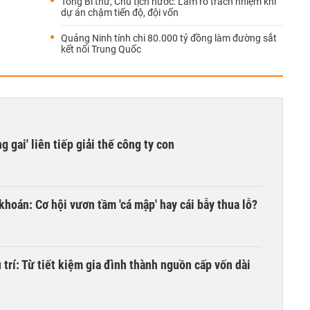
Tổng Bí thư, Chủ tịch nước: Làm rõ trách nhiệm khi
dự án chậm tiến độ, đội vốn
Quảng Ninh tính chi 80.000 tỷ đồng làm đường sắt
kết nối Trung Quốc
 gai' liên tiếp giải thế công ty con
khoán: Cơ hội vươn tầm 'cá mập' hay cái bẫy thua lỗ?
trí: Từ tiết kiệm gia đình thành nguồn cấp vốn dài