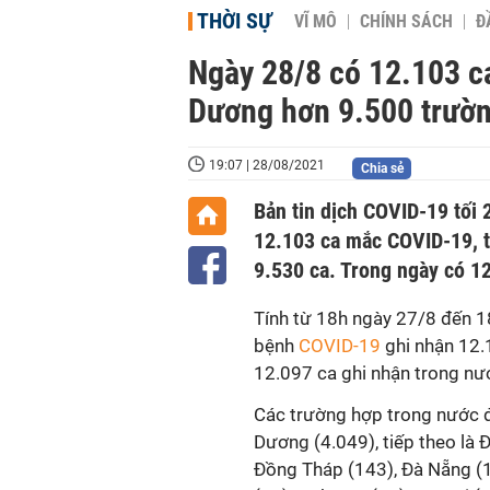
THỜI SỰ
VĨ MÔ
CHÍNH SÁCH
Đ
Ngày 28/8 có 12.103 
Dương hơn 9.500 trườ
19:07 | 28/08/2021
Chia sẻ
Bản tin dịch COVID-19 tối 
12.103 ca mắc COVID-19, t
9.530 ca. Trong ngày có 1
Tính từ 18h ngày 27/8 đến 1
bệnh
COVID-19
ghi nhận 12.1
12.097 ca ghi nhận trong nươ
Các trường hợp trong nước đư
Dương (4.049), tiếp theo là 
Đồng Tháp (143), Đà Nẵng 