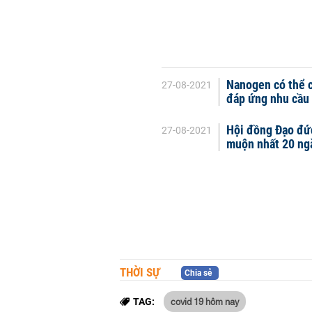
Nanogen có thể c
27-08-2021
đáp ứng nhu cầu 
Hội đồng Đạo đức
27-08-2021
muộn nhất 20 ngà
THỜI SỰ
Chia sẻ
covid 19 hôm nay
TAG: