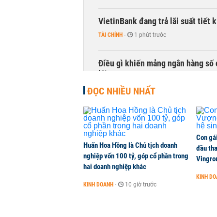
VietinBank đang trả lãi suất tiết
TÀI CHÍNH
-
1 phút trước
Điều gì khiến mảng ngân hàng số 
lãi?
KINH DOANH
-
1 phút trước
ĐỌC NHIỀU NHẤT
Quy mô quỹ PYN Elite giảm hơn 2.1
CHỨNG KHOÁN
-
1 phút trước
Con gá
Huấn Hoa Hồng là Chủ tịch doanh
đầu tha
nghiệp vốn 100 tỷ, góp cổ phần trong
Phía sau một Đà Nẵng đáng sống: Đ
Vingro
hai doanh nghiệp khác
CHUYỂN ĐỘNG THỊ TRƯỜNG
-
1 phút trước
KINH D
KINH DOANH
-
10 giờ trước
Một doanh nghiệp trúng thầu hai 
NHÀ ĐẤT
-
1 phút trước