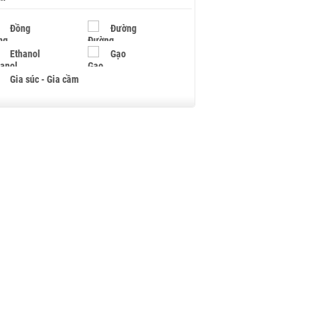
Đồng
Đường
Ethanol
Gạo
Gia súc - Gia cầm
Giấy
Gỗ
Hạt điều
Hồ tiêu - Hạt tiêu
Khí đốt
Kim loại khác
Mắc ca
Muối
Ngũ cốc
Nhựa - Hạt nhựa
Palladium
Phân bón