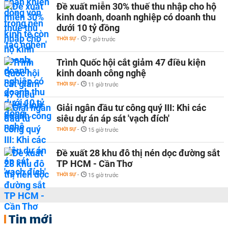
Đề xuất miễn 30% thuế thu nhập cho hộ
kinh doanh, doanh nghiệp có doanh thu
dưới 10 tỷ đồng
THỜI SỰ
-
7 giờ trước
Trình Quốc hội cắt giảm 47 điều kiện
kinh doanh công nghệ
THỜI SỰ
-
11 giờ trước
Giải ngân đầu tư công quý III: Khi các
siêu dự án áp sát 'vạch đích'
THỜI SỰ
-
15 giờ trước
Đề xuất 28 khu đô thị nén dọc đường sắt
TP HCM - Cần Thơ
THỜI SỰ
-
15 giờ trước
Tin mới