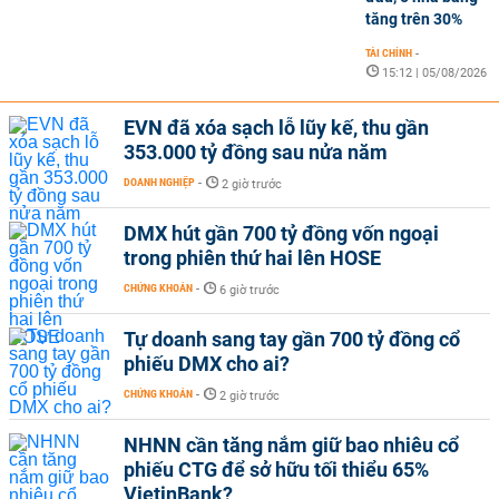
tăng trên 30%
TÀI CHÍNH
-
15:12 | 05/08/2026
EVN đã xóa sạch lỗ lũy kế, thu gần
353.000 tỷ đồng sau nửa năm
DOANH NGHIỆP
-
2 giờ trước
DMX hút gần 700 tỷ đồng vốn ngoại
trong phiên thứ hai lên HOSE
CHỨNG KHOÁN
-
6 giờ trước
Tự doanh sang tay gần 700 tỷ đồng cổ
phiếu DMX cho ai?
CHỨNG KHOÁN
-
2 giờ trước
NHNN cần tăng nắm giữ bao nhiêu cổ
phiếu CTG để sở hữu tối thiểu 65%
VietinBank?