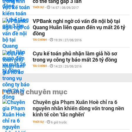
có thể tăng gấp 3 lần
THỜI SỰ
-
14:57 | 08/09/2017
VPBank nghi ngờ có vấn đề nội bộ tại
Quang Huân liên quan đến vụ mất 26 tỷ
đồng
TÀI CHÍNH
-
19:39 | 27/08/2016
Cựu kế toán phủ nhận làm giả hồ sơ
trong vụ công ty báo mất 26 tỷ đồng
TÀI CHÍNH
-
14:23 | 25/08/2016
Cùng chuyên mục
Chuyên gia Phạm Xuân Hoè chỉ ra 6
nguyên nhân khiến dòng vốn trong nền
kinh tế còn 'tắc nghẽn'
THỜI SỰ
-
6 giờ trước