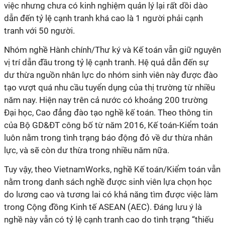
việc nhưng chưa có kinh nghiệm quản lý lại rất dồi dào
dẫn đến tỷ lệ cạnh tranh khá cao là 1 người phải cạnh
tranh với 50 người.
Nhóm nghề Hành chính/Thư ký và Kế toán vẫn giữ nguyên
vị trí dẫn đầu trong tỷ lệ cạnh tranh. Hệ quả dẫn đến sự
dư thừa nguồn nhân lực do nhóm sinh viên này được đào
tạo vượt quá nhu cầu tuyển dụng của thị trường từ nhiều
năm nay. Hiện nay trên cả nước có khoảng 200 trường
Đại học, Cao đẳng đào tạo nghề kế toán. Theo thông tin
của Bộ GD&ĐT công bố từ năm 2016, Kế toán-Kiểm toán
luôn nằm trong tình trạng báo động đỏ về dư thừa nhân
lực, và sẽ còn dư thừa trong nhiều năm nữa.
Tuy vậy, theo VietnamWorks, nghề Kế toán/Kiểm toán vẫn
nằm trong danh sách nghề được sinh viên lựa chọn học
do lương cao và tương lai có khả năng tìm được việc làm
trong Cộng đồng Kinh tế ASEAN (AEC). Đáng lưu ý là
nghề này vẫn có tỷ lệ cạnh tranh cao do tình trạng “thiếu