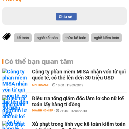
Chia sẻ
kế toán
nghề kế toán
thừa kế toán
nghề kiểm toán
Có thể bạn quan tâm
Công ty phần mềm MISA nhận vốn từ quĩ
quốc tế, có thể lên đến 30 triệu USD
KINH DOANH
-
10:00 | 11/09/2019
Điều tra tổng giám đốc làm lơ cho nữ kế
toán lấy hàng tỉ đồng
DOANH NGHIỆP
-
21:48 | 16/08/2018
Xử phạt trong lĩnh vực kế toán kiểm toán