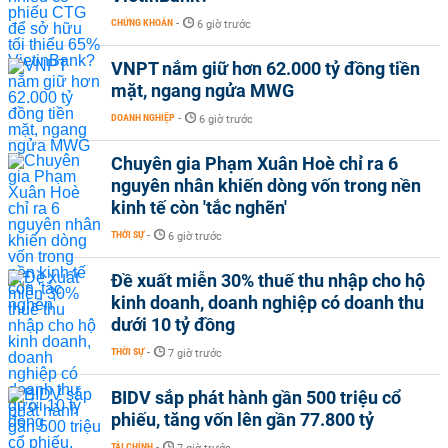
CHỨNG KHOÁN
-
6 giờ trước
VNPT nắm giữ hơn 62.000 tỷ đồng tiền
mặt, ngang ngửa MWG
DOANH NGHIỆP
-
6 giờ trước
Chuyên gia Phạm Xuân Hoè chỉ ra 6
nguyên nhân khiến dòng vốn trong nền
kinh tế còn 'tắc nghẽn'
THỜI SỰ
-
6 giờ trước
Đề xuất miễn 30% thuế thu nhập cho hộ
kinh doanh, doanh nghiệp có doanh thu
dưới 10 tỷ đồng
THỜI SỰ
-
7 giờ trước
BIDV sắp phát hành gần 500 triệu cổ
phiếu, tăng vốn lên gần 77.800 tỷ
TÀI CHÍNH
-