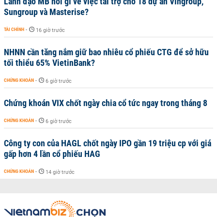
Lãnh đạo MB nói gì về việc tài trợ cho 18 dự án Vingroup,
Sungroup và Masterise?
TÀI CHÍNH
-
16 giờ trước
NHNN cần tăng nắm giữ bao nhiêu cổ phiếu CTG để sở hữu
tối thiểu 65% VietinBank?
CHỨNG KHOÁN
-
6 giờ trước
Chứng khoán VIX chốt ngày chia cổ tức ngay trong tháng 8
CHỨNG KHOÁN
-
6 giờ trước
Công ty con của HAGL chốt ngày IPO gần 19 triệu cp với giá
gấp hơn 4 lần cổ phiếu HAG
CHỨNG KHOÁN
-
14 giờ trước