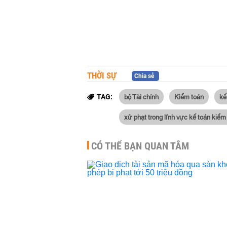
THỜI SỰ
Chia sẻ
bộ Tài chính
Kiểm toán
kế
TAG:
xử phạt trong lĩnh vực kế toán kiểm
CÓ THỂ BẠN QUAN TÂM