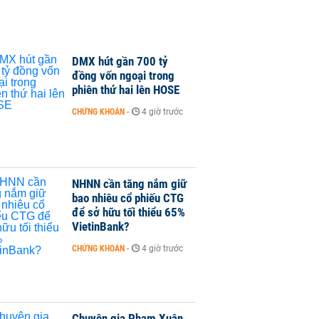
DMX hút gần 700 tỷ
đồng vốn ngoại trong
phiên thứ hai lên HOSE
CHỨNG KHOÁN
-
4 giờ trước
NHNN cần tăng nắm giữ
bao nhiêu cổ phiếu CTG
để sở hữu tối thiểu 65%
VietinBank?
CHỨNG KHOÁN
-
4 giờ trước
Chuyên gia Phạm Xuân