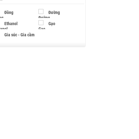
Đồng
Đường
Ethanol
Gạo
Gia súc - Gia cầm
Giấy
Gỗ
Hạt điều
Hồ tiêu - Hạt tiêu
Khí đốt
Kim loại khác
Mắc ca
Muối
Ngũ cốc
Nhựa - Hạt nhựa
Palladium
Phân bón