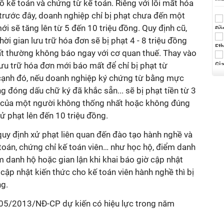
ổ kế toán và chứng từ kế toán. Riêng với lỗi mất hóa
trước đây, doanh nghiệp chỉ bị phạt chưa đến một
ới sẽ tăng lên từ 5 đến 10 triệu đồng. Quy định cũ,
ời gian lưu trữ hóa đơn sẽ bị phạt 4 - 8 triệu đồng
t thường không báo ngay với cơ quan thuế. Thay vào
lưu trữ hóa đơn mới báo mất để chỉ bị phạt từ
 cạnh đó, nếu doanh nghiệp ký chứng từ bằng mực
 đóng dấu chữ ký đã khắc sẵn... sẽ bị phạt tiền từ 3
ý của một người không thống nhất hoặc không đúng
ử phạt lên đến 10 triệu đồng.
uy định xử phạt liên quan đến đào tạo hành nghề và
toán, chứng chỉ kế toán viên… như học hộ, điểm danh
 danh hộ hoặc gian lận khi khai báo giờ cập nhật
 cập nhật kiến thức cho kế toán viên hành nghề thì bị
ng.
105/2013/NĐ-CP dự kiến có hiệu lực trong năm