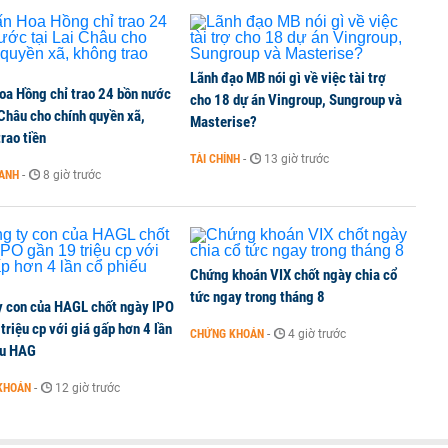
TCK, ai đã mua vào?
Lãnh đạo MB nói gì về việc tài trợ
oa Hồng chỉ trao 24 bồn nước
ine, lao động công trình đóng BHXH bắt buộc
cho 18 dự án Vingroup, Sungroup và
 Châu cho chính quyền xã,
Masterise?
rao tiền
TÀI CHÍNH
-
13 giờ trước
OANH
-
8 giờ trước
 Văn Khoa bị khởi tố
Chứng khoán VIX chốt ngày chia cổ
tức ngay trong tháng 8
y con của HAGL chốt ngày IPO
triệu cp với giá gấp hơn 4 lần
CHỨNG KHOÁN
-
4 giờ trước
ếu HAG
KHOÁN
-
12 giờ trước