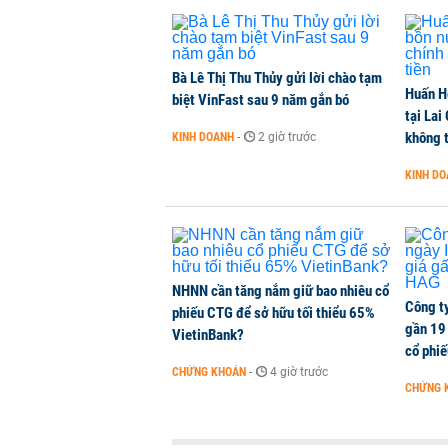
Dòng tiền ngoại bất ngờ trở lại T
CHỨNG KHOÁN
-
1 phút trước
Bà Lê Thị Thu Thủy gửi lời chào tạm
Huấn H
Kiến nghị đưa người bán hàng onl
biệt VinFast sau 9 năm gắn bó
tại Lai
THỜI SỰ
-
1 phút trước
không t
KINH DOANH
-
2 giờ trước
KINH D
TikToker Khánh Sky, Vua Quạt, Hồ
KINH DOANH
-
3 phút trước
NHNN cần tăng nắm giữ bao nhiêu cổ
Công t
phiếu CTG để sở hữu tối thiểu 65%
gần 19 
VietinBank?
cổ phi
CHỨNG KHOÁN
-
4 giờ trước
CHỨNG 