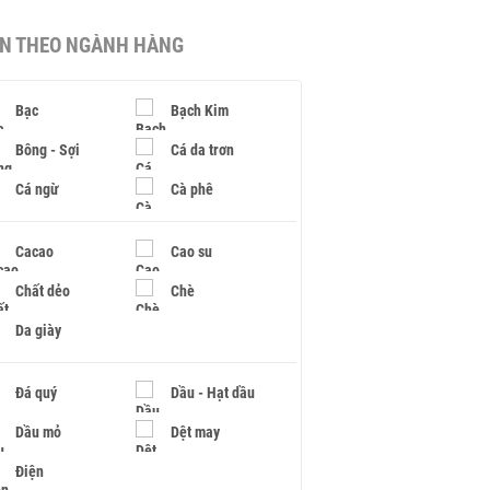
IN THEO NGÀNH HÀNG
Bạc
Bạch Kim
Bông - Sợi
Cá da trơn
Cá ngừ
Cà phê
Cacao
Cao su
Chất dẻo
Chè
Da giày
Đá quý
Dầu - Hạt dầu
Dầu mỏ
Dệt may
Điện