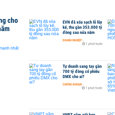
ng cho
EVN đã xóa sạch lỗ lũy
 năm
kế, thu gần 353.000 tỷ
đồng sau nửa năm
DOANH NGHIỆP
-
1 phút trước
Tự doanh sang tay gần
700 tỷ đồng cổ phiếu
DMX cho ai?
CHỨNG KHOÁN
-
1 phút trước
VNPT nắm giữ hơn