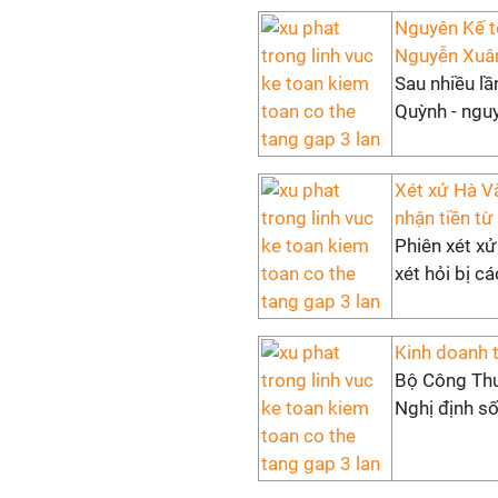
Nguyên Kế t
Nguyễn Xuân 
Sau nhiều lầ
Quỳnh - ngu
Xét xử Hà V
nhận tiền t
Phiên xét xử
xét hỏi bị c
Kinh doanh 
Bộ Công Thươ
Nghị định s