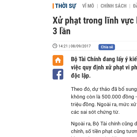
THỜI SỰ
VĨ MÔ
CHÍNH SÁCH
Đ
Xử phạt trong lĩnh vực
3 lần
14:21 | 08/09/2017
Chia sẻ
Bộ Tài Chính đang lấy ý k
việc quy định xử phạt vi p
độc lập.
Theo đó, dự thảo đã bổ sung 
không còn là 500.000 đồng - 
triệu đồng. Ngoài ra, mức xử
các sai sót chứng từ.
Ngoài ra, Bộ Tài chính cũng d
chính, số tiền phạt cũng tươ