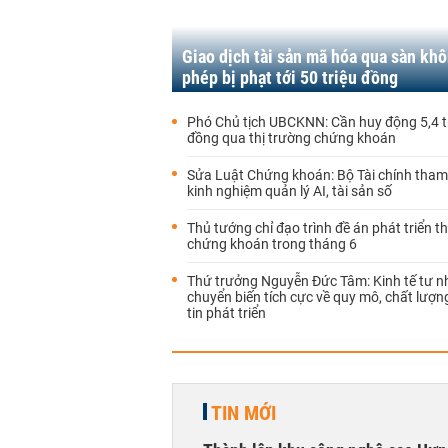
Giao dịch tài sản mã hóa qua sàn kh
phép bị phạt tới 50 triệu đồng
Phó Chủ tịch UBCKNN: Cần huy động 5,4 tr
đồng qua thị trường chứng khoán
Sửa Luật Chứng khoán: Bộ Tài chính tha
kinh nghiệm quản lý AI, tài sản số
Thủ tướng chỉ đạo trình đề án phát triển t
chứng khoán trong tháng 6
Thứ trưởng Nguyễn Đức Tâm: Kinh tế tư n
chuyển biến tích cực về quy mô, chất lượn
tin phát triển
TIN MỚI