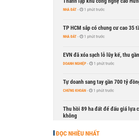
Thành lập khu công nghệ cao Hưn
NHÀ ĐẤT
-
1 phút trước
TP HCM sắp có chung cư cao 35 tầ
NHÀ ĐẤT
-
1 phút trước
EVN đã xóa sạch lỗ lũy kế, thu g
DOANH NGHIỆP
-
1 phút trước
Tự doanh sang tay gần 700 tỷ đồn
CHỨNG KHOÁN
-
1 phút trước
Thu hồi 89 ha đất để đấu giá lựa 
không
NHÀ ĐẤT
-
1 phút trước
ĐỌC NHIỀU NHẤT