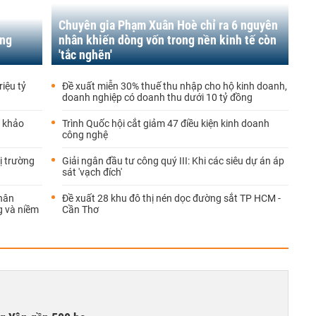
Chuyên gia Phạm Xuân Hoè chỉ ra 6 nguyên
ông
nhân khiến dòng vốn trong nền kinh tế còn
'tắc nghẽn'
iệu tỷ
Đề xuất miễn 30% thuế thu nhập cho hộ kinh doanh,
doanh nghiệp có doanh thu dưới 10 tỷ đồng
m khảo
Trình Quốc hội cắt giảm 47 điều kiện kinh doanh
công nghệ
hị trường
Giải ngân đầu tư công quý III: Khi các siêu dự án áp
sát 'vạch đích'
hân
Đề xuất 28 khu đô thị nén dọc đường sắt TP HCM -
g và niềm
Cần Thơ